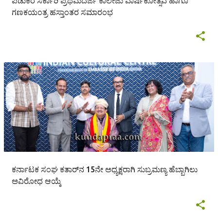
ಪಡುಕರೆ ಸರ್ಕಾರಿ ಪ್ರಥಮದರ್ಜೆ ಕಾಲೇಜು ವಾರ್ಷಿಕೋತ್ಸವ ಹಾಗೂ
ಗಣಕಯಂತ್ರ ಹಸ್ತಾಂತರ ಸಮಾರಂಭ
ಕರ್ನಾಟಕ ಸಂಘ ಕತಾರ್‌ನ 15ನೇ ಅಧ್ಯಕ್ಷರಾಗಿ ಸುಬ್ರಮಣ್ಯ ಹೆಬ್ಬಾಗಿಲು
ಅವಿರೋಧ ಆಯ್ಕೆ