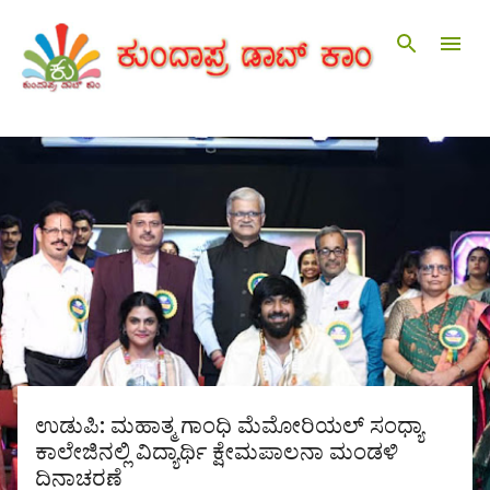
ವಿಷಯಕ್ಕೆ ಹೋಗಿ
ಪೋ
ಸ್
ಟ್‌
ಗ
ಳು
ಉಡುಪಿ: ಮಹಾತ್ಮ ಗಾಂಧಿ ಮೆಮೋರಿಯಲ್ ಸಂಧ್ಯಾ
ಕಾಲೇಜಿನಲ್ಲಿ ವಿದ್ಯಾರ್ಥಿ ಕ್ಷೇಮಪಾಲನಾ ಮಂಡಳಿ
ದಿನಾಚರಣೆ