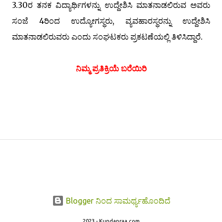
3.30ರ ತನಕ ವಿದ್ಯಾರ್ಥಿಗಳನ್ನು ಉದ್ದೇಶಿಸಿ ಮಾತನಾಡಲಿರುವ ಅವರು
ಸಂಜೆ 4ರಿಂದ ಉದ್ಯೋಗಸ್ಥರು, ವ್ಯವಹಾರಸ್ಥರನ್ನು ಉದ್ದೇಶಿಸಿ
ಮಾತನಾಡಲಿರುವರು ಎಂದು ಸಂಘಟಕರು ಪ್ರಕಟಣೆಯಲ್ಲಿ ತಿಳಿಸಿದ್ದಾರೆ.
ನಿಮ್ಮ ಪ್ರತಿಕ್ರಿಯೆ ಬರೆಯಿರಿ
Blogger ನಿಂದ ಸಾಮರ್ಥ್ಯಹೊಂದಿದೆ
2023 - Kundapraa.com