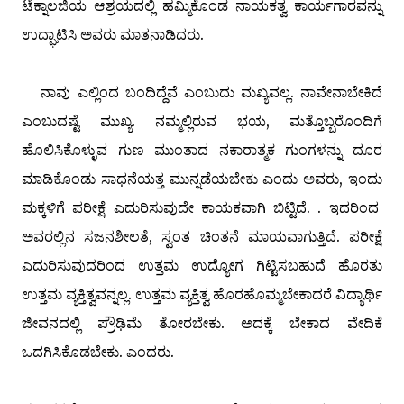
ಟೆಕ್ನಾಲಜಿಯ ಆಶ್ರಯದಲ್ಲಿ ಹಮ್ಮಿಕೊಂಡ
ನಾಯಕತ್ವ ಕಾರ್ಯಗಾರವನ್ನು
ಉದ್ಘಾಟಿಸಿ ಅವರು ಮಾತನಾಡಿದರು.
ನಾವು ಎಲ್ಲಿಂದ ಬಂದಿದ್ದೆವೆ ಎಂಬುದು ಮಖ್ಯವಲ್ಲ. ನಾವೇನಾಬೇಕಿದೆ
ಎಂಬುದಷ್ಟೆ ಮುಖ್ಯ. ನಮ್ಮಲ್ಲಿರುವ ಭಯ, ಮತ್ತೊಬ್ಬರೊಂದಿಗೆ
ಹೊಲಿಸಿಕೊಳ್ಳುವ ಗುಣ ಮುಂತಾದ ನಕಾರಾತ್ಮಕ ಗುಂಗಳನ್ನು ದೂರ
ಮಾಡಿಕೊಂಡು ಸಾಧನೆಯತ್ತ ಮುನ್ನಡೆಯಬೇಕು
ಎಂದು ಅವರು
,
ಇಂ
ದು
ಮಕ್ಕಳಿಗೆ ಪರೀಕ್ಷೆ ಎದುರಿಸುವುದೇ ಕಾಯಕವಾಗಿ ಬಿಟ್ಟಿದೆ. . ಇದರಿಂದ
ಅವರಲ್ಲಿನ ಸಜನಶೀಲತೆ, ಸ್ವಂತ ಚಿಂತನೆ ಮಾಯವಾಗುತ್ತಿದೆ. ಪರೀಕ್ಷೆ
ಎದುರಿಸುವುದರಿಂದ ಉತ್ತಮ ಉದ್ಯೋಗ ಗಿಟ್ಟಿಸಬಹುದೆ ಹೊರತು
ಉತ್ತಮ ವ್ಯಕ್ತಿತ್ವವನ್ನಲ್ಲ. ಉತ್ತಮ ವ್ಯಕ್ತಿತ್ವ ಹೊರಹೊಮ್ಮಬೇಕಾದರೆ ವಿದ್ಯಾರ್ಥಿ
ಜೀವನದಲ್ಲಿ ಪ್ರೌಢಿಮೆ ತೋರಬೇಕು. ಅದಕ್ಕೆ ಬೇಕಾದ ವೇದಿಕೆ
ಒದಗಿಸಿಕೊಡಬೇಕು. ಎಂ
ದ
ರು.