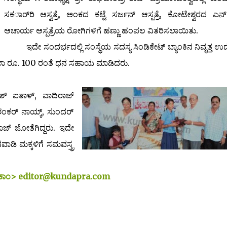
ಸಕರ್ಾರಿ ಆಸ್ವತ್ರೆ, ಅಂಕದ ಕಟ್ಟೆ ಸರ್ಜನ್ ಆಸ್ಪತ್ರೆ, ಕೋಟೇಶ್ವರದ ಎನ್
ಆಚಾರ್ಯ ಆಸ್ಪತ್ರೆಯ ರೋಗಿಗಳಿಗೆ ಹಣ್ಣು ಹಂಪಲ ವಿತರಿಸಲಾಯಿತು.
ಇದೇ ಸಂದರ್ಭದಲ್ಲಿ ಸಂಸ್ಥೆಯ ಸದಸ್ಯ ಸಿಂಡಿಕೇಟ್ ಬ್ಯಾಂಕಿನ ನಿವೃತ್ತ ಉದ
 ತಲಾ ರೂ. 100 ರಂತೆ ಧನ ಸಹಾಯ ಮಾಡಿದರು.
ೇಶ್ ಐತಾಳ್, ವಾದಿರಾಜ್
ಶಂಕರ್ ನಾಯ್ಕ್, ಸುಂದರ್
ಾಜ್ ಜೋತೆಗಿದ್ದರು. ಇದೇ
ವಾಡಿ ಮಕ್ಕಳಿಗೆ ಸಮವಸ್ತ್ರ
ರ.ಕಾಂ> editor@kundapra.com