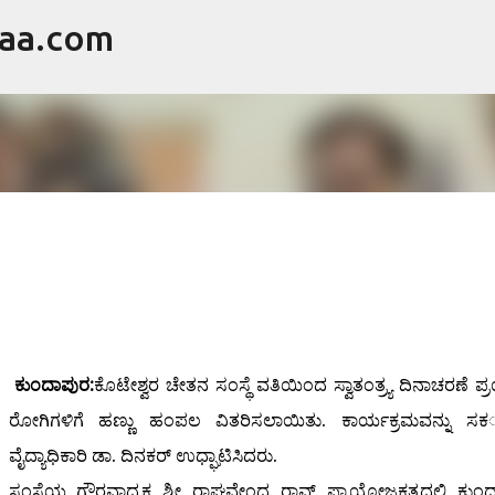
raa.com
ವಿಷಯಕ್ಕೆ ಹೋಗಿ
ಕುಂದಾಪುರ:
ಕೊಟೇಶ್ವರ ಚೇತನ ಸಂಸ್ಥೆ ವತಿಯಿಂದ ಸ್ವಾತಂತ್ರ್ಯ ದಿನಾಚರಣೆ ಪ್ರ
ರೋಗಿಗಳಿಗೆ ಹಣ್ಣು ಹಂಪಲ ವಿತರಿಸಲಾಯಿತು. ಕಾರ್ಯಕ್ರಮವನ್ನು ಸಕ
ವೈದ್ಯಾಧಿಕಾರಿ ಡಾ. ದಿನಕರ್ ಉಧ್ಘಾಟಿಸಿದರು.
ಸಂಸ್ಥೆಯ ಗೌರವಾಧ್ಯಕ್ಷ ಶ್ರೀ ರಾಘವೇಂದ್ರ ರಾವ್ ಪ್ರಾಯೋಜಕತ್ವದಲ್ಲಿ ಕುಂ