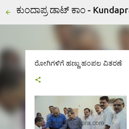
ಕುಂದಾಪ್ರ ಡಾಟ್ ಕಾಂ - Kundap
ರೋಗಿಗಳಿಗೆ ಹಣ್ಣು ಹಂಪಲ ವಿತರಣೆ