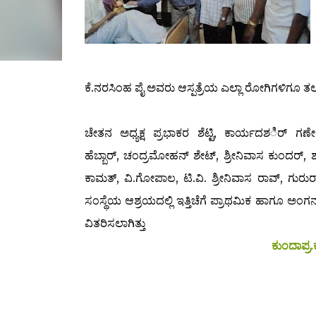
ಕೆ.ನರಸಿಂಹ ಪೈ ಅವರು ಆಸ್ಪತ್ರೆಯ ಎಲ್ಲಾ ರೋಗಿಗಳಿಗೂ
ಚೇತನ ಅಧ್ಯಕ್ಷ ಪ್ರಭಾಕರ ಶೆಟ್ಟಿ, ಕಾರ್ಯದಶರ್ಿ ಗಣ
ಹೆಬ್ಬಾರ್, ಚಂದ್ರಮೋಹನ್ ಶೇಟ್, ಶ್ರೀನಿವಾಸ ಕುಂದರ್, 
ಕಾಮತ್, ವಿ.ಗೋಪಾಲ, ಟಿ.ವಿ. ಶ್ರೀನಿವಾಸ ರಾವ್, ಗುರುರ
ಸಂಸ್ಥೆಯ ಆಶ್ರಯದಲ್ಲಿ ಇತ್ತಿಚೆಗೆ ಪ್ರಾಥಮಿಕ ಹಾಗೂ ಅಂಗನ
ವಿತರಿಸಲಾಗಿತ್ತು
ಕುಂದಾಪ್