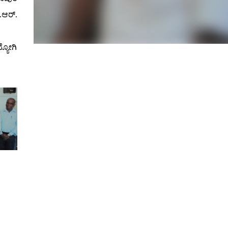
.ಆರ್.
್ಯೋಗಿ