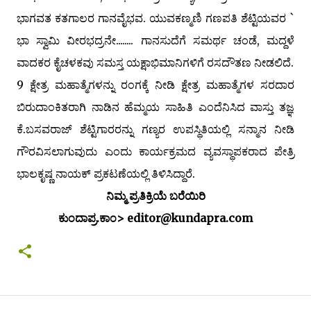
ಭಾಗವತ ಕತಗಾಲರ ಗಾನವೈಭವ. ಯುವಕಣ್ಮಣಿ ಗಣಪತಿ ಶೆಟ್ಟಿಯವರ `
ಭಾ ಸ್ವಾಮಿ ವೀರಭದ್ರನೇ........ ಗಾನಸುದೆಗೆ ಸಮರ್ಥ ಚಂಡೆ, ಮದ್ದಳೆ
ವಾದಕರ ಕೈಚಳಕವು ಸಮಸ್ತ ಯಕ್ಷಾಭಿಮಾನಿಗಳಿಗೆ ರಸದೌತಣ ನೀಡಲಿದೆ.
9 ಕ್ಷೇತ್ರ ಮಹಾತ್ಮೆಗಳನ್ನು ರಂಗಕ್ಕೆ ನೀಡಿ ಕ್ಷೇತ್ರ ಮಹಾತ್ಮೆಗಳ ಸರದಾರ
ಬಿರುದಾಂಕಿತರಾಗಿ ನಾಡಿನ ಹೆಮ್ಮಯ ಸಾಹಿತಿ ಎಂದೆನಿಸಿದ ವಾಸ್ತು ತಜ್ಞ
ಕೆ.ಬಸವರಾಜ್ ಶೆಟ್ಟಿಗಾರರನ್ನು ಗಣ್ಯರ ಉಪಸ್ಥಿತಿಯಲ್ಲಿ ಸನ್ಮಾನ ನೀಡಿ
ಗೌರವಿಸಲಾಗುವುದು ಎಂದು ಕಾರ್ಯಕ್ರಮದ ವ್ಯವಸ್ಥಾಪಕರಾದ ಪೇತ್ರಿ
ಭಾಲಕೃಷ್ಣ ನಾಯಕ್ ಪ್ರಕಟಣೆಯಲ್ಲಿ ತಿಳಿಸಿದ್ದಾರೆ.
ನಿಮ್ಮ ಪ್ರತಿಕ್ರಿಯೆ ಬರೆಯಿರಿ
ಕುಂದಾಪ್ರ.ಕಾಂ> editor@kundapra.com