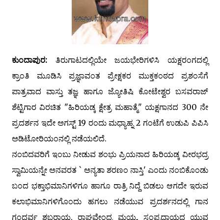
ಕುಂದಾಪುರ:
ತಿರುಗಾಟದಲ್ಲಿಯೇ ಜಯಭೇರಿಗಳಿಸಿ ಯಕ್ಷರಂಗದಲ್ಲಿ
ಕ್ರಾಂತಿ ಮೂಡಿಸಿ ಪ್ರಜ್ಞಾವಂತ ಪ್ರೇಕ್ಷಕರ ಮುಕ್ತಕಂಠದ ಪ್ರಶಂಸೆಗೆ
ಪಾತ್ರವಾದ ವಾಸ್ತು ತಜ್ಞ ಹಾಗೂ ಜ್ಯೋತಿಷಿ ಕೋಟೇಶ್ವರ ಬಸವರಾಜ್
ಶೆಟ್ಟಿಗಾರ ವಿರಚಿತ "ಹಿರಿಯಡ್ಕ ಕ್ಷೇತ್ರ ಮಹಾತ್ಮೆ" ಯಕ್ಷಗಾನದ 300 ನೇ
ಪ್ರದರ್ಶನ ಇದೇ ಅಗಸ್ಟ್ 19 ರಂದು ಮಧ್ಯಾಹ್ನ 2 ಗಂಟೆಗೆ ಉಡುಪಿ ಪಿಪಿಸಿ
ಅಡಿಟೋರಿಯಂನಲ್ಲಿ ನಡೆಯಲಿದೆ.
ನಂಬಿದವರಿಗೆ ಇಂಬು ನೀಡುವ ಶಂಭು ಪ್ರಿಯನಾದ ಹಿರಿಯಡ್ಕ ವೀರಭದ್ರ
ಸ್ವಾಮಿಯನ್ನೇ ಅನವರತ ` ಅನ್ಯತಾ ಶರಣಂ ನಾಸ್ತಿ' ಎಂದು ನಂಬಿಕೊಂಡು
ಬಂದ ಭಕ್ತಾಭಿಮಾನಿಗಳಿಗೂ ಹಾಗೂ ರಾತ್ರಿ ನಿದ್ದೆ ಬಿಡಲು ಆಗದೇ ಇರುವ
ಕಲಾಭಿಮಾನಿಗಳಿಗೊಂದು ಹಗಲು ನಡೆಯುವ ಪ್ರದರ್ಶನದಲ್ಲಿ ಗಾನ
ಗಂಧರ್ವ ಶಬರಾಯ, ರಾಘವೇಂದ್ರ ಮಯ್ಯ, ಸಂಪ್ರದಾಯದ ಯುವ