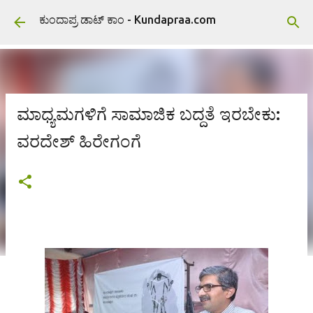
ವಿಷಯಕ್ಕೆ ಹೋಗಿ
ಕುಂದಾಪ್ರ ಡಾಟ್ ಕಾಂ - Kundapraa.com
ಮಾಧ್ಯಮಗಳಿಗೆ ಸಾಮಾಜಿಕ ಬದ್ದತೆ ಇರಬೇಕು:
ವರದೇಶ್ ಹಿರೇಗಂಗೆ