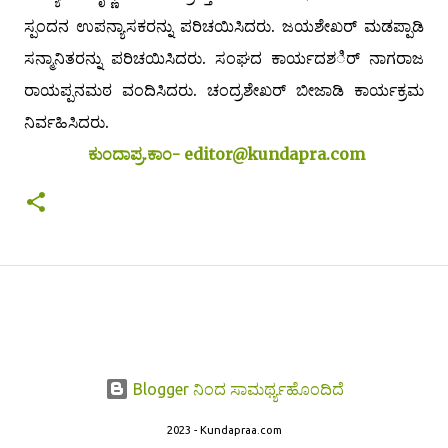
ಸ್ಪಂದನ ಉಪನ್ಯಾಸಕರನ್ನು ಪರಿಚಯಿಸಿದರು. ಜಯಶೇಖರ್ ಮಡಪ್ಪಾಡಿ
ಸನ್ಮಾನಿತರನ್ನು ಪರಿಚಯಿಸಿದರು. ಸಂಘದ ಕಾರ್ಯದಶರ್ಿ ನಾಗರಾಜ
ರಾಯಪ್ಪನಮಠ ವಂದಿಸಿದರು. ಚಂದ್ರಶೇಖರ್ ಬೀಜಾಡಿ ಕಾರ್ಯಕ್ರಮ
ನಿರ್ವಹಿಸಿದರು.
ಕುಂದಾಪ್ರ.ಕಾಂ- editor@kundapra.com
Blogger ನಿಂದ ಸಾಮರ್ಥ್ಯಹೊಂದಿದೆ
2023 - Kundapraa.com