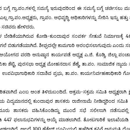
.ಪಂ.ಗಳಲ್ಲಿ ಸಮಸ್ಯೆ ಇರುವುದರಿಂದ ಈ ಸಮಸ್ಯೆ ಬಗ್ಗೆ ಚರ್ಚಿಸಲು ಮತ
ಗ್ರಾ.ಪಂ.ಅಧ್ಯಕ್ಷರು, ಗ್ರಾಪಂ. ಅಭಿವೃದ್ಧಿ ಅಧಿಕಾರಿಗಳನ್ನು ಸೇರಿಸಿ ಇನ್ನು ಹತ್ತ
ು ಸಚಿವರು ಹೇಳಿದರು.
ಯಾಗಿರುವ ಕೋಡಿ-ಕುಂದಾಪುರ ಸಂಪರ್ಕ ಸೇತುವೆ ನಿರ್ಮಾಣಕ್ಕೆ 4
ೆ ಬಿಡುಗಡೆಯಾಗಿದೆ. ಶೀಘ್ರದಲ್ಲೇ ಕಾಮಗಾರಿ ಆರಂಭಿಸಲಾಗುವುದು ಎಂದು ಸ
ಗದ ವರದಿ ಅನುಷ್ಠಾನ ಕಾರ್ಯಪಡೆ ಅಧ್ಯಕ್ಷ ಎ.ಜಿ. ಕೊಡ್ಗಿ, ಜಿಲ್ಲಾ ಪಂಚ
ದೀಪಿಕಾ ಶೆಟ್ಟಿ, ಪುರಸಭಾ ಅಧ್ಯಕ್ಷ ಮೋಹನದಾಸ ಶೆಣೈ, ತಾ.ಪಂ. ಸಾಮಾಜಿಕ ನ್ಯಾಯ 
ರೇಜು, ಉಪವಿಭಾಗಾಧಿಕಾರಿ ಸದಾಶಿವ ಪ್ರಭು, ತಾ.ಪಂ. ಕಾರ್ಯನಿರ್ವಹಣಾಧಿಕಾರಿ 
ಿದೆ ಎಂಬ ಅಂಶ ತಿಳಿದುಬಂದಿದೆ. ಅಕ್ರಮ-ಸಕ್ರಮ ಸಮಿತಿ ಅಧ್ಯಕ್ಷರಾಗಿ ಕ್ಷ
ಯ ವಿದ್ಯಮಾನದಲ್ಲಿ ಕುಂದಾಪುರ ಶಾಸಕರು ರಾಜೀನಾಮೆ ನೀಡಿದ್ದರಿಂದ ಸಮಿತಿ 
ೈಂದೂರು ಶಾಸಕರು ವಹಿಸಿಕೊಂಡಿದ್ದು ಮುಂದೆ ಸಭೆ ಸಲೀಸಾಗಿ ನಡೆಸುವಲ್ಲಿ
ಿ 447 ಫಲಾನುಭವಿಗಳನ್ನು ಆಯ್ಕೆ ಮಾಡಲಾಗಿದೆ. ತೋಟಗಾರಿಕೆ ಇಲಾಖೆಯಡಿ
ೀಡಲಾಗಿದೆ. ಅಲ್ಲದೆ 100 ಹೆಕ್ಟೇರ್ ಭೂಮಿಯಲ್ಲಿ ತಾಳೆಗಿಡ ಕಷಿಗೆ ಅನುಮತಿ ದೊರೆತ