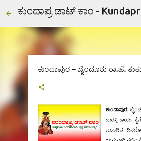
ಕುಂದಾಪ್ರ ಡಾಟ್ ಕಾಂ - Kundap
ಕುಂದಾಪುರ – ಬೈಂದೂರು ರಾ.ಹೆ. ತುರ್ತ
ಕುಂದಾಪುರ:
ಬೈಂದೂರ
ದುರಸ್ತಿ ಕಾರ್ಯ ಕೈಗ
ಮುಂದಿನ ದಿನದೊಳ
ಉಸ್ತುವಾರಿ ಸಚಿವ 