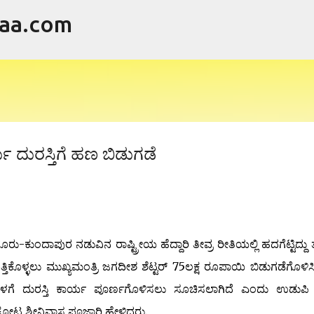
raa.com
ವಿಷಯಕ್ಕೆ ಹೋಗಿ
ು ದುರಸ್ತಿಗೆ ಹಣ ಬಿಡುಗಡೆ
ು-ಕುಂದಾಪುರ ನಡುವಿನ ರಾಷ್ಟ್ರೀಯ ಹೆದ್ದಾರಿ ತೀವ್ರ ರೀತಿಯಲ್ಲಿ ಹದಗೆಟ್ಟಿದ್ದು 
ೆತ್ತಿಕೊಳ್ಳಲು ಮುಖ್ಯಮಂತ್ರಿ ಜಗದೀಶ ಶೆಟ್ಟರ್ 75ಲಕ್ಷ ರೂಪಾಯಿ ಬಿಡುಗಡೆಗೊಳಿಸಿದ
ಗೆ ದುರಸ್ತಿ ಕಾರ್ಯ ಪೂರ್ಣಗೊಳಿಸಲು ಸೂಚಿಸಲಾಗಿದೆ ಎಂದು ಉಡುಪಿ ಜ
ಕೋಟ ಶ್ರೀನಿವಾಸ ಪೂಜಾರಿ ಹೇಳಿದರು.