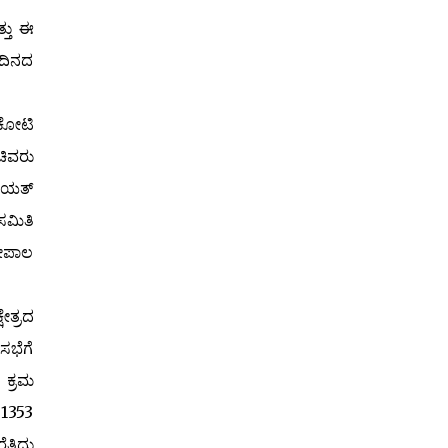
್ತು ಈ
ು ದಿನದ
ಕೋಟಿ
ಚಿವರು
ಾಯತ್‌
ಸಮಿತಿ
ಗೋಪಾಲ
ೇತ್ರದ
ಸಭೆಗೆ
 ಕ್ರಮ
 1353
ಿದ್ದು