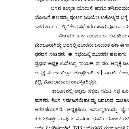
ಬಸವ ಕಲ್ಯಾಣ ಯೋಜನೆ ಹಾಗೂ ಶೌಚಾಲಯದ ಬಗ್ಗೆ ಗ್ರಾ
ಯೋಜನೆ ಹಣವನ್ನು ಪೂರ್ಣ ವಿನಿಯೋಗಿಸಿಕೊಳ್ಳುವ ಬಗ್ಗೆ ಎಲ್ಲ 
ಒಳಗೆ ತಾ.ಪಂ.ನಲ್ಲಿ ವಿಶೇಷ ಸಭೆ ಕರೆಯಲಾಗುವುದು ಎಂದ
ಸೇತುವೆಗೆ ಹಣ ಮಂಜೂರು: ಬಹುದಿನಗಳ ಬೇಡಿಕೆ
ಮಂಜೂರಾಗಿದ್ದು ಅದರಲ್ಲಿ ಮೂರನೇ ಒಂದಂಶ ಹಣ ಈಗಾಗಲ
ಭರವಸೆ ನೀಡಿದರು. ಈ ಸಭೆಯಲ್ಲಿ ಮೂರನೇ ಹಣಕಾಸು ಆಯೋ
ಪ್ರಭಾರ ಅಧ್ಯಕ್ಷ ಉಪೇಂದ್ರ ನಾಯಕ್‌, ತಾ.ಪಂ. ಅಧ್ಯಕ್ಷೆ 
ಅಧ್ಯಕ್ಷ ಮಂಜು ಬಿಲ್ಲವ, ಜಿಲ್ಲಾಧಿಕಾರಿ ಡಾ| ಎಂ.ಟಿ. 
ಶೆಟ್ಟಿ, ಮೊದಲಾದವರು ಉಪಸ್ಥಿತರಿದ್ದರು.
ತಾಲೂಕಿನಲ್ಲಿ ಅಕ್ರಮ-ಸಕ್ರಮ ಸಮಿತಿ ಸಭೆ ಕುಂಠಿತವಾಗ
ಶಾಸಕರು ಕೆಲಸ ನಿರ್ವಹಿಸಬೇಕಾಗಿದ್ದು ಬದಲಾದ ರಾಜಕೀ
ಅಡೆತಡೆಯಾಗಿದೆ. ಅಧ್ಯಕ್ಷತೆಯ ಜವಾಬ್ದಾರಿಯನ್ನು ಬ
ತೆಗೆದುಕೊಳ್ಳಲಾಗುವುದು. ಸುವರ್ಣ ಭೂಮಿ ಯೋಜನೆಯಡ
ಅರ್ಜಿ ಸ್ವೀಕರಿಸಲಾಗಿದೆ. 1213 ಅರ್ಜಿಗಳಿಗೆ ಮಂಜೂರಾತಿ ನ