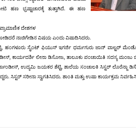
ಣ ಭ್ರಷ್ಟಾಚಾರಕ್ಕೆ ತುತ್ತಾಗಿದೆ. ಈ ಹಣ
ತಿನ ಪ್ರಾಮಾಣಿಕ ದೇಶಗಳ
ದು ನೋಡಿದರೆ ನಾಚಿಗೇಡಿನ ವಿಷಯ ಎಂದು ವಿಷಾದಿಸಿದರು.
ಿ, ಹಂಗಳೂರು ಸೈಂಟ್ ಫಿಯುಸ್ ಇಗರ್ಜಿ ಧರ್ಮಗುರು ಜಾನ್ ವಾಲ್ಟರ್ ಮೆಂಡೋ
ಂಡೀಸ್, ಕಾರ್ಯದರ್ಶಿ ಲೀನಾ ಡಿಸೋಜ, ತಾಲೂಕು ಪಂಚಾಯಿತಿ ಸದಸ್ಯ ಮಂಜು ಬಿ
ಾಂಡೀಸ್, ಉದ್ಯಮಿ ಜಯಕರ ಶೆಟ್ಟಿ, ಶಾಲೆಯ ಸಂಚಾಲಕಿ ಸಿಸ್ಟರ್ ಲೊರೆನ್ಜಾ ಡ
ಿದ್ದರು. ಸಿಸ್ಟರ್ ಸರೀನಾ ಸ್ವಾಗತಿಸಿದರು. ಶಾಂತಿ ಮತ್ತು ಉಷಾ ಕಾರ್ಯಕ್ರಮ ನಿರ್ವಹಿ