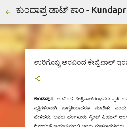
ಕುಂದಾಪ್ರ ಡಾಟ್ ಕಾಂ - Kundap
ಉರಿಗೊಬ್ಬ ಅರವಿಂದ ಕೇಜ್ರಿವಾಲ್‌ ಇರಬ
ಕುಂದಾಪುರ:
ಅರವಿಂದ ಕೇಜ್ರಿವಾಲ್‌ರಂಥವರು ಪ್ರತಿ ಊರ
ವ್ಯಕ್ತಿಗಳಿಂದಾಗಿ ಜಾಗೃತಿಯಾದರೂ ಮೂಡಿತು ಎಂದ
ಹೇಳಿದರು.
ಅವರು ಹಂಗಳೂರು ಸೈಂಟ್ ಫಿಯುಸ್ ಆಂಗ್
ದಿನಾಚರಣೆ ಕಾರ್ಯಕ್ರಮದಲ್ಲಿ ಅವರು ಮಾತನಾಡುತಿದ್ದರು.