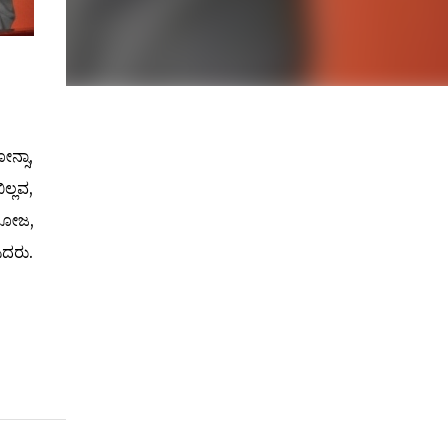
ನ್ಸಾ,
ಲ್ಲವ,
ಿಸೋಜ,
ಸಿದರು.