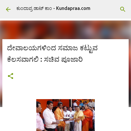
ವಿಷಯಕ್ಕೆ ಹೋಗಿ
ಕುಂದಾಪ್ರ ಡಾಟ್ ಕಾಂ - Kundapraa.com
ದೇವಾಲಯಗಳಿಂದ ಸಮಾಜ ಕಟ್ಟುವ
ಕೆಲಸವಾಗಲಿ : ಸಚಿವ ಪೂಜಾರಿ