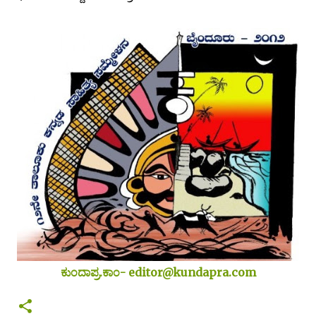
ಕುಂದಾಪ್ರ.ಕಾಂ- editor@kundapra.com