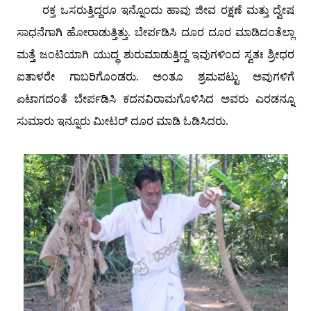
ರಕ್ತ ಒಸರುತ್ತಿದ್ದರೂ ಇನ್ನೊಂದು ಹಾವು ಜೀವ ರಕ್ಷಣೆ ಮತ್ತು ದ್ವೇಷ
ಸಾಧನೆಗಾಗಿ ಹೋರಾಡುತ್ತಿತ್ತು. ಬೇರ್ಪಡಿಸಿ ದೂರ ದೂರ ಮಾಡಿದಂತೆಲ್ಲಾ
ಮತ್ತೆ ಜಂಟಿಯಾಗಿ ಯುದ್ಧ ಶುರುಮಾಡುತ್ತಿದ್ದ ಇವುಗಳಿಂದ ಸ್ವತಃ ಶ್ರೀಧರ
ಐತಾಳರೇ ಗಾಬರಿಗೊಂಡರು. ಅಂತೂ ಶ್ರಮಪಟ್ಟು ಅವುಗಳಿಗೆ
ಏಟಾಗದಂತೆ ಬೇರ್ಪಡಿಸಿ ಕದನವಿರಾಮಗೊಳಿಸಿದ ಅವರು ಎರಡನ್ನೂ
ಸುಮಾರು ಇನ್ನೂರು ಮೀಟರ್ ದೂರ ಮಾಡಿ ಓಡಿಸಿದರು.