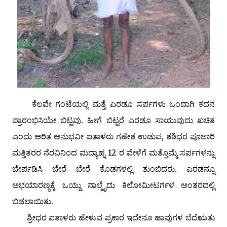
ಕೆಲವೇ ಗಂಟೆಯಲ್ಲಿ ಮತ್ತೆ ಎರಡೂ ಸರ್ಪಗಳು ಒಂದಾಗಿ ಕದನ
ಪ್ರಾರಂಭಿಸಿಯೇ ಬಿಟ್ಟವು. ಹೀಗೆ ಬಿಟ್ಟರೆ ಎರಡೂ ಸಾಯುವುದು ಖಚಿತ
ಎಂದು ಅರಿತ ಅನುಭವೀ ಐತಾಳರು ಗಣೇಶ ಉಡುಪ, ಶಶಿಧರ ಪೂಜಾರಿ
ಮತ್ತಿತರರ ನೆರವಿನಿಂದ ಮದ್ಯಾಹ್ನ 12 ರ ವೇಳೆಗೆ ಮತ್ತೊಮ್ಮೆ ಸರ್ಪಗಳನ್ನು
ಬೇರ್ಪಡಿಸಿ ಬೇರೆ ಬೇರೆ ಕೊಡಗಳಲ್ಲಿ ತುಂಬಿದರು. ಎರಡನ್ನೂ
ಅಭಯಾರಣ್ಯಕ್ಕೆ ಒಯ್ದು ನಾಲ್ಕೈದು ಕಿಲೋಮೀಟರ್ಗಳ ಅಂತರದಲ್ಲಿ
ಬಿಡಲಾಯಿತು.
ಶ್ರೀಧರ ಐತಾಳರು ಹೇಳುವ ಪ್ರಕಾರ ಇದೇನೂ ಹಾವುಗಳ ಬೆದೆಋತು