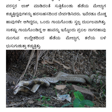
ಪರಸ್ಪರ ಲಾಕ್ ಮಾಡಿದಂತೆ ಸುತ್ತಿಕೊಂಡು ಹೆಡೆಯ ಮೇಲ್ಭಾಗ
ಕಚ್ಚುತ್ತಿದ್ದವುಗಳನ್ನು ಹರಸಾಹಸದಿಂದ ಬೇರ್ಪಡಿಸಿದರು. ಇವೆರಡೂ ದೊಡ್ಡ
ಹಾವುಗಳೇ ಆಗಿದ್ದರೂ, ಒಂದು ಗಾಯಗೊಂಡು ಸ್ವಲ್ಪ ದುರ್ಬಲವಾಗಿತ್ತು.
ಸಾಕಷ್ಟು ಗಾಯಗೊಂಡಿದ್ದ ಆ ಹಾವನ್ನು ಇನ್ನೊಂದು ಪ್ರಬಲ ನಾಗರಹಾವು
ನುಂಗುವ ಉದ್ದೇಶದಿಂದ ಹೆಡೆಯ ಮೇಲ್ಭಾಗ, ತಲೆಯ ಬಳಿ
ಭುಸುಗುಡುತ್ತಾ ಕಚ್ಚುತ್ತಿತ್ತು.