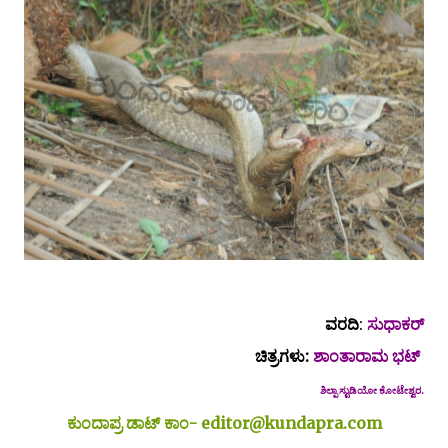
ವರದಿ
:
ಸುಧಾಕರ್
ಚಿತ್ರಗಳು:
ಶಾಂತಾರಾಮ ಭಟ್
ಶಿಲ್ಪಾ ಸ್ಟುಡಿಯೋ ಕೋಟೇಶ್ವರ.
ಕುಂದಾಪ್ರ ಡಾಟ್ ಕಾಂ- editor@kundapra.com