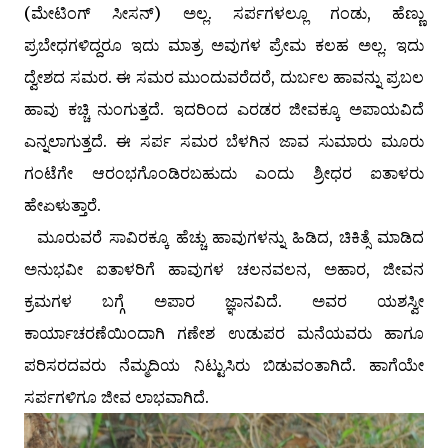
(ಮೇಟಿಂಗ್ ಸೀಸನ್) ಅಲ್ಲ. ಸರ್ಪಗಳಲ್ಲೂ ಗಂಡು, ಹೆಣ್ಣು
ಪ್ರಬೇಧಗಳಿದ್ದರೂ ಇದು ಮಾತ್ರ ಅವುಗಳ ಪ್ರೇಮ ಕಲಹ ಅಲ್ಲ. ಇದು
ದ್ವೇಶದ ಸಮರ. ಈ ಸಮರ ಮುಂದುವರೆದರೆ, ದುರ್ಬಲ ಹಾವನ್ನು ಪ್ರಬಲ
ಹಾವು ಕಚ್ಚಿ ನುಂಗುತ್ತದೆ. ಇದರಿಂದ ಎರಡರ ಜೀವಕ್ಕೂ ಅಪಾಯವಿದೆ
ಎನ್ನಲಾಗುತ್ತದೆ. ಈ ಸರ್ಪ ಸಮರ ಬೆಳಗಿನ ಜಾವ ಸುಮಾರು ಮೂರು
ಗಂಟೆಗೇ ಆರಂಭಗೊಂಡಿರಬಹುದು ಎಂದು ಶ್ರೀಧರ ಐತಾಳರು
ಹೇಏಳುತ್ತಾರೆ.
ಮೂರುವರೆ ಸಾವಿರಕ್ಕೂ ಹೆಚ್ಚು ಹಾವುಗಳನ್ನು ಹಿಡಿದ, ಚಿಕಿತ್ಸೆ ಮಾಡಿದ
ಅನುಭವೀ ಐತಾಳರಿಗೆ ಹಾವುಗಳ ಚಲನವಲನ, ಅಹಾರ, ಜೀವನ
ಕ್ರಮಗಳ ಬಗ್ಗೆ ಅಪಾರ ಜ್ಞಾನವಿದೆ. ಅವರ ಯಶಸ್ವೀ
ಕಾರ್ಯಾಚರಣೆಯಿಂದಾಗಿ ಗಣೇಶ ಉಡುಪರ ಮನೆಯವರು ಹಾಗೂ
ಪರಿಸರದವರು ನೆಮ್ಮದಿಯ ನಿಟ್ಟುಸಿರು ಬಿಡುವಂತಾಗಿದೆ. ಹಾಗೆಯೇ
ಸರ್ಪಗಳಿಗೂ ಜೀವ ಲಾಭವಾಗಿದೆ.