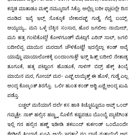
ಕನ್ನಡ ಮಾತಾಡೂ ಮಕ್ಳ್ ನಮ್ಮೂರಾಗೆ ಸಿಕ್ತೊ. ಅಲ್ಲೆಲ್ಲ ಬರೀ ಫ್ಲಾಟಲ್ಲೇ ದಿನ
ದೂಡಿದ ಇವ್ಕೆ ಇಲ್ಲ್ ಸೊಕ್ಕೂಕೆ ಬೇಕಾದಷ್ಟ್ ಗುಡ್ಡೆ, ಗೆದ್ದೆ ಬಯ್ಲ್.
ಅಯ್ಯಯ್ಯ... ಮನಿ ಒಳ್ಗೆ ಬೆಕ್ಕಿನ ಸಂಸಾರ, ಹೊರ ಜಗಲೀಲ ನಾಯೀದ್,
ಮನಿ ಹತ್ರ ಗಂಟಿಕೊಟ್ಗಿ! ಕೋಳಿಗೂಡ್! ಮೆಟ್ಲಾಗೆ ಎರಿನ್ ಸಾಲ್, ಜಗಲಿ
ಬದೀಲಿಪ್ಪ ಮಾಯಿನ ಮರದಾಗೆ ಚೌಳಿಕೊಟ್ಟೆ! ಇದನ್ನೆಲ್ಲಾ ಕಂಡ್ ಅವ್ಕೆ
ಯಾವ್ದೊ ಮಾಯಾಲೋಕಕ್ಕೆ ಬಂದಾಂಗಾತ್ತೆ! ಇನ್ನ್ ಹಿತ್ಲ್ ಬದೀಲಿ ನೇತಾಡ್ಕ
ತೂಗೂಕೆ, ಹತ್ಕ ಪಟ್ಟಾಂಗ ಹೊಡೂಕೆ, ಗಾಳಿಗ್ ಬಿದ್ರ್ ಹೆಕ್ಕ್ ತಿಂಬ್ಕೆ
ಮಾಯಿನ ಮರ, ಗೋಯ್ ಮರ- ಎಷ್ಟ್ ಲಾಯ್ಕಿತ್ತ್ ಈ ಹೊಳೆ, ಗುಡ್ಡೆ ಎಲ್ಲ
ಅಂದ್ಕ ಕೊಣ್ಕಂತ್ ತಿರಗ್ತೊ. ಒರ್ಲಿ ಹುಂತ ಕಂಡ್ ಅಠ್ಞಿ ಏಜ್ಝಿ ಅಂದ್ಕ ಖುಷಿ
ಪಡ್ತೊ.
ಬಚ್ಚಲ್ ಮನೆಯಾಗೆ ದರ್ಲೆ ಕಸ ಹಾಕಿ ಕಿಚ್ಚೊಟ್ಟೂದೂ ಅವ್ಕ್ ಒಂದ್
ಗಮ್ಮತ್ತೇ. ನಾಕ್ ಹಲ್ಸಿನ ಹಣ್ಣ್ನ ಸೊಳೆಗೆ ಕಷ್ಟಪಡೂ ಬೊಂಬೈ ಪ್ಯಾಟೆಗಿಂತ
ಇಲ್ಲಿ ಗನ ಹಲ್ಸಿನ ಹಣ್ಣ್ ಇಡೀಡಿ ತಕಬಂದ್ ಕುರ್ಕಂಡ್ ಒಂದೊಂದೇ
ಶೇಡೀನೆ ತಿಂಬಾಗೆ ಖೂಷಿ ಆಯ್ದೆ ಇರತ್ತಾ? ನಂ ಭಾಷೆ ಗುತ್ತಾಯ್ದಿರೆ ಅಪ್ಪ