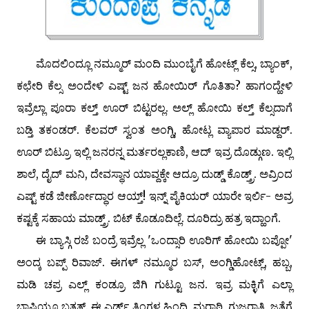
ಮೊದಲಿಂದ್ಲೂ ನಮ್ಮೂರ್ ಮಂದಿ ಮುಂಬೈಗೆ ಹೋಟ್ಲ್ ಕೆಲ್ಸ, ಬ್ಯಾಂಕ್,
ಕಛೇರಿ ಕೆಲ್ಸ ಅಂದೇಳಿ ಎಷ್ಟ್ ಜನ ಹೋಯಿರ್ ಗೊತಿತಾ? ಹಾಗಂದ್ಹೇಳಿ
ಇವ್ರೆಲ್ಲಾ ಪೂರಾ ಕಲ್ತ್ ಊರ್ ಬಿಟ್ಟರಲ್ಲ. ಅಲ್ಲ್ ಹೋಯಿ ಕಲ್ತ್ ಕೆಲ್ಸದಾಗೆ
ಬಡ್ತಿ ತಕಂಡರ್. ಕೆಲವರ್ ಸ್ವಂತ ಅಂಗ್ಡಿ, ಹೋಟ್ಲ ವ್ಯಾಪಾರ ಮಾಡ್ದರ್.
ಊರ್ ಬಿಟ್ರೂ ಇಲ್ಲಿ ಜನರನ್ನ ಮರ್ತರಲ್ಲಕಾಣಿ, ಆದ್ ಇವ್ರ ದೊಡ್ಗುಣ. ಇಲ್ಲಿ
ಶಾಲೆ, ದೈದ್ ಮನಿ, ದೇವಸ್ಥಾನ ಯಾವ್ದಕ್ಕೇ ಆದ್ರೂ ದುಡ್ಡ್ ಕೊಡ್ತ್ರ್. ಅವ್ರಿಂದ
ಎಷ್ಟ್ ಕಡೆ ಜೀರ್ಣೋದ್ಧಾರ ಆಯ್ತ್! ಇನ್ನ್ ಪೈಕಿಯರ್ ಯಾರೇ ಇರ್ಲಿ- ಅವ್ರ
ಕಷ್ಟಕ್ಕೆ ಸಹಾಯ ಮಾಡ್ತ್ರ್. ಬಿಟ್ ಕೊಡೂದಿಲ್ಲೆ. ದೂರಿದ್ರು ಹತ್ರ ಇದ್ಹಾಂಗೆ.
ಈ ಬ್ಯಾಸ್ಗಿ ರಜೆ ಬಂದ್ರೆ ಇವ್ರೆಲ್ಲ 'ಒಂದ್ಸಾರಿ ಊರಿಗ್ ಹೋಯಿ ಬಪ್ಪೋ'
ಅಂದ್ಕ ಬಪ್ಪ್ ರಿವಾಜ್. ಈಗಳ್ ನಮ್ಮೂರ ಬಸ್, ಅಂಗ್ಡಿಹೋಟ್ಲ್, ಹಬ್ಬ,
ಮಡಿ ಚಪ್ರ ಎಲ್ಲ್ ಕಂಡ್ರೂ ಜಿಗಿ ಗುಟ್ಟೂ ಜನ. ಇವ್ರ ಮಕ್ಳಿಗೆ ಎಲ್ಲಾ
ಭಾಷಿಯೂ ಬತ್ತತ್. ಈ ಎರ್ಡ್ ತಿಂಗಳ ಹಿಂದಿ, ಮರಾಠಿ, ಗುಜರಾತಿ, ಜತೆಗೆ