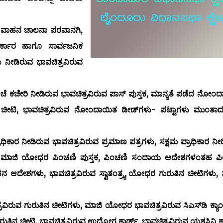
್, ವಾಹನ ಚಾಲನಾ ಪರವಾನಗಿ,
ಸರ್ಕಾರ ಹಾಗೂ ಸಾರ್ವಜನಿಕ
ು ನೀಡಿರುವ ಭಾವಚಿತ್ರವಿರುವ
ಚೆ ಕಚೇರಿ ನೀಡಿರುವ ಭಾವಚಿತ್ರವಿರುವ ಪಾಸ್ ಪುಸ್ತಕ, ಮಾನ್ಯತೆ ಪಡೆದ ನೋಂ
ರುತಿನ ಚೀಟಿ, ಭಾವಚಿತ್ರವಿರುವ ನೋಂದಾಯಿತ ಡೀಡ್‌ಗಳು- ಪಟ್ಟಾಗಳು ಮುಂತಾದ 
ಾಧಿಕಾರ ನೀಡಿರುವ ಭಾವಚಿತ್ರವಿರುವ ಪ್ರಮಾಣ ಪತ್ರಗಳು, ಸಕ್ಷಮ ಪ್ರಾಧಿಕಾರ ನೀ
ಾ ಮಾಜಿ ಯೋಧರ ಪಿಂಚಣಿ ಪುಸ್ತಕ, ಪಿಂಚಣಿ ಸಂದಾಯ ಆದೇಶಗಳಂತಹ ಪಿ
ನ ಆದೇಶಗಳು, ಭಾವಚಿತ್ರವಿರುವ ಸ್ವಾತಂತ್ರ್ಯ ಯೋಧರ ಗುರುತಿನ ಚೀಟಿಗಳು, 
ರವಿರುವ ಗುರುತಿನ ಚೀಟಿಗಳು, ಮಾಜಿ ಯೋಧರ ಭಾವಚಿತ್ರವಿರುವ ಸಿಎಸ್‌ಡಿ ಕ್ಯಾ
ುತಿನ ಚೀಟಿ, ಭಾವಚಿತ್ರವಿರುವ ಉದ್ಯೋಗ ಕಾರ್ಡ್, ಭಾವಚಿತ್ರವಿರುವ ಯಶಸ್ವಿನಿ ಕಾ