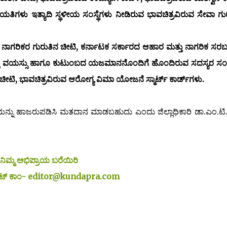
ಿಗಳು ಇತ್ಯಾದಿ ಸ್ಥಳೀಯ ಸಂಸ್ಥೆಗಳು ನೀಡಿರುವ ಭಾವಚಿತ್ರವಿರುವ ಸೇವಾ ಗು
ಯ ನಾಗರಿಕರ ಗುರುತಿನ ಚೀಟಿ, ಕರ್ನಾಟಕ ಸರ್ಕಾರದ ಆಹಾರ ಮತ್ತು ನಾಗರಿಕ ಸರ
್ತು ವಯಸ್ಸು ಹಾಗೂ ಕುಟುಂಬದ ಯಜಮಾನನೊಂದಿಗೆ ಹೊಂದಿರುವ ಸದಸ್ಯರ 
ಟಿ, ಭಾವಚಿತ್ರವಿರುವ ಆರೋಗ್ಯ ವಿಮಾ ಯೋಜನೆ ಸ್ಮಾರ್ಟ್ ಕಾರ್ಡ್‌ಗಳು.
ಹಾಜರುಪಡಿಸಿ ಮತದಾನ ಮಾಡಬಹುದು ಎಂದು ಜಿಲ್ಲಾಧಿಕಾರಿ ಡಾ.ಎಂ.ಟಿ.
ನಿಮ್ಮ ಅಭಿಪ್ರಾಯ ಬರೆಯಿರಿ
ಡಾಟ್ ಕಾಂ- editor@kundapra.com
 bellow proof is enough for voting,