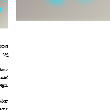
ದಾಯಿತ
ಆಸ್ತಿ
ಡಿರುವ
ಂಚಣಿ
ಸಕ್ಷಮ
ಂಟೀನ್
ರ್ಡ್,