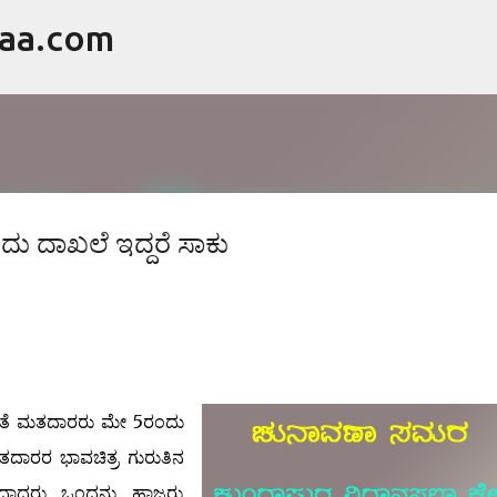
raa.com
ವಿಷಯಕ್ಕೆ ಹೋಗಿ
ದಾಖಲೆ ಇದ್ದರೆ ಸಾಕು
ೆ ಮತದಾರರು ಮೇ 5ರಂದು
ರರ ಭಾವಚಿತ್ರ ಗುರುತಿನ
ದಾದರು ಒಂದನ್ನು ಹಾಜರು