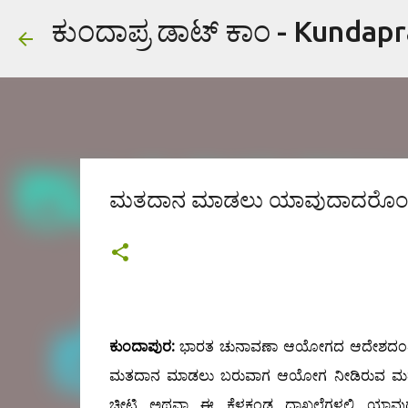
ಕುಂದಾಪ್ರ ಡಾಟ್ ಕಾಂ - Kundap
ಮತದಾನ ಮಾಡಲು ಯಾವುದಾದರೊಂದು 
ಕುಂದಾಪುರ:
ಭಾರತ ಚುನಾವಣಾ ಆಯೋಗದ ಆದೇಶದಂತ
ಮತದಾನ ಮಾಡಲು ಬರುವಾಗ ಆಯೋಗ ನೀಡಿರುವ ಮತದಾ
ಚೀಟಿ ಅಥವಾ ಈ ಕೆಳಕಂಡ ದಾಖಲೆಗಳಲ್ಲಿ ಯಾವು