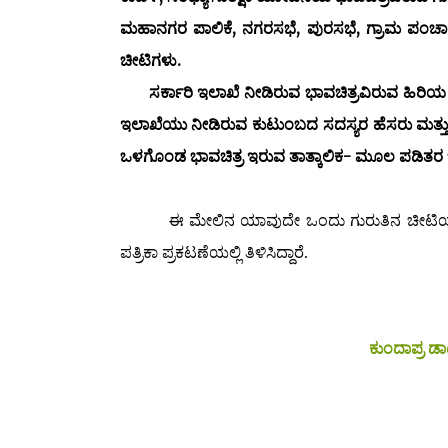
ಮಹಾನಗರ ಪಾಲಿಕೆ, ನಗರಸಭೆ, ಪುರಸಭೆ, ಗ್ರಾಮ ಪಂಚಾಯತ
ಚೀಟಿಗಳು.
ಸರ್ಕಾರಿ ಇಲಾಖೆ ನೀಡಿರುವ ಭಾವಚಿತ್ರವಿರುವ ಹಿರಿ
ಇಲಾಖೆಯು ನೀಡಿರುವ ಕುಟುಂಬದ ಸದಸ್ಯರ ಹೆಸರು ಮತ
ಒಳಗೊಂಡ ಭಾವಚಿತ್ರ ಇರುವ ತಾತ್ಕಾಲಿಕ- ಮೂಲ ಪಡಿತರ ಚೀ
ಈ ಮೇಲಿನ ಯಾವುದೇ ಒಂದು ಗುರುತಿನ ಚೀಟಿಯನ್ನು 
ಪತ್ರಿಕಾ ಪ್ರಕಟಣೆಯಲ್ಲಿ ತಿಳಿಸಿದ್ದಾರೆ.
ಕುಂದಾಪ್ರ 
Any one of the