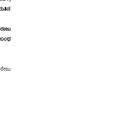
ರುತಿನ
ಬರಾಜು
ಸಂಬಂಧ
ರೇಜು