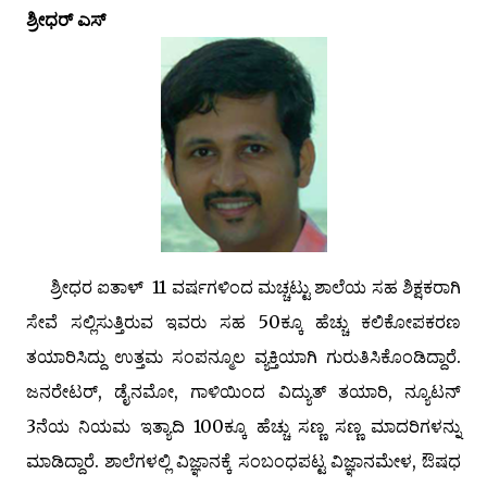
ಶ್ರೀಧರ್ ಎಸ್
ಶ್ರೀಧರ ಐತಾಳ್ 11 ವರ್ಷಗಳಿಂದ ಮಚ್ಚಟ್ಟು ಶಾಲೆಯ ಸಹ ಶಿಕ್ಷಕರಾಗಿ
ಸೇವೆ ಸಲ್ಲಿಸುತ್ತಿರುವ ಇವರು ಸಹ 50ಕ್ಕೂ ಹೆಚ್ಚು ಕಲಿಕೋಪಕರಣ
ತಯಾರಿಸಿದ್ದು ಉತ್ತಮ ಸಂಪನ್ಮೂಲ ವ್ಯಕ್ತಿಯಾಗಿ ಗುರುತಿಸಿಕೊಂಡಿದ್ದಾರೆ.
ಜನರೇಟರ್‌, ಡೈನಮೋ, ಗಾಳಿಯಿಂದ ವಿದ್ಯುತ್‌ ತಯಾರಿ, ನ್ಯೂಟನ್‌
3ನೆಯ ನಿಯಮ ಇತ್ಯಾದಿ 100ಕ್ಕೂ ಹೆಚ್ಚು ಸಣ್ಣ ಸಣ್ಣ ಮಾದರಿಗಳನ್ನು
ಮಾಡಿದ್ದಾರೆ. ಶಾಲೆಗಳಲ್ಲಿ ವಿಜ್ಞಾನಕ್ಕೆ ಸಂಬಂಧಪಟ್ಟ ವಿಜ್ಞಾನಮೇಳ, ಔಷಧ