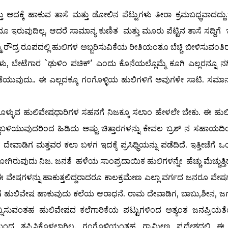
ದಕ್ಕೆ ಹಾಕುವ ತಾಸೆ ಮತ್ತು ಡೋಲಿನ ಪೆಟ್ಟುಗಳು ತೀರಾ ಕ್ರಮಬಧ್ಧವಾದದ್ದು.ಇ
ೂ ಇರುವುದಿಲ್ಲ. ಆದರೆ ಸಾಮಾನ್ಯ ಕುಣಿತ ಮತ್ತು ಮೂರು ಪೆಟ್ಟಿನ ತಾಸೆ ಸದ್ದಿಗೆ
ದ್ರ ರೂಪದಲ್ಲಿ ಹುಲಿಗಳ ಅಬ್ಬರಿಸುವಿಕೆಯ ರೀತಿಯಂತೂ ಬೆಚ್ಚಿ ಬೀಳಿಸುವಂತಿರುತ
ಶಗಳು, ಬೇಟೆಗಾರ `ಢುಳಿಂ ಪಚಿಕ್' ಎಂದು ಕೊನೆಯಲ್ಲೊಮ್ಮೆ ಕೂಗಿ ಎಲ್ಲರನ್ನೂ ನ
ಡೆಯುವುದು.. ಈ ಎಲ್ಲದಕ್ಕೂ ಗಂಗೊಳ್ಳಿಯ ಹುಲಿಗಳಿಗೆ ಅವುಗಳೇ ಸಾಟಿ. ಸಮಾನ್
ಚಿಕೊಳ್ಳುವ ಹುಲಿವೇಷಧಾರಿಗಳ ಸಹನಗೆ ನಿಜಕ್ಕೂ ಸಲಾಂ ಹೇಳಲೇ ಬೇಕು. ಈ ಹುಲ
ಬಳಿಯುವುದರಿಂದ ಹಿಡಿದು ಅಷ್ಟು ಚಿತ್ತಾರಗಳನ್ನು ಕೇವಲ ಬ್ರಶ್ ನ ಸಹಾಯದ
ಿಗ ಮತ್ತವರ ಕಲಾ ಬಳಗ ಇದಕ್ಕೆ ಪ್ರಸಿಧ್ಧಿಯನ್ನು ಪಡೆದಿದೆ. ಇತ್ತೀಚೆಗೆ ಒಂ
ಗಿರುವುದು ನಿಜ. ಜನತೆ ಹಳೆಯ ಸಾಂಪ್ರದಾಯಿಕ ಹುಲಿಗಳನ್ನೇ ಹೆಚ್ಚು ಮೆಚ್ಚುತ್ತಿದ್
ಗಳನ್ನು ಹಾಕುತ್ತಲಿದ್ದರಾದರೂ ಕಾಲಕ್ರಮೇಣ ಎಲ್ಲಾ ವರ್ಗದ ಜನರೂ ವೇಷಗ
ಟ್ಟಿಗೆ ಹುಲಿವೇಷ ಹಾಕುವುದು ಕಲೆಯ ಆರಾಧನೆ. ರಾಮ ದೇವಾಡಿಗ, ಬಾಬು,ಶೀನ, ಜಗ
್ನಿಸುವಂತಹ ಹುಲಿವೇಷದ ಕಲೆಗಾರಿಕೆಯ ಪಟ್ಟುಗಳಿಂದ ಅತ್ಯಂತ ಜನಪ್ರಿಯತೆ
ಪ್ಪಿಸಿಕೊಳ್ಳಲಾಗಿಲ್ಲ. ಗಂಗೊಳ್ಳಿಯಂತಹ ಗ್ರಾಮೀಣ ಪ್ರದೇಶದಲ್ಲಿ ಈ