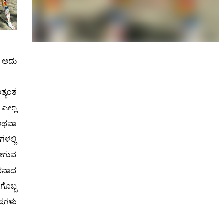
. ಅದು
ತ್ಯಂತ
ಎಲ್ಲಾ
 ಅಥವಾ
ಳಲ್ಲಿ
ಹೋಗುವ
ೆರನಾದ
ಗೊಬ್ಬ
ೇಷಗಳು