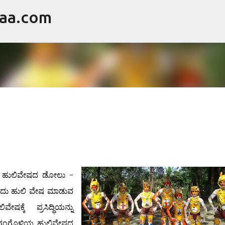
raa.com
ವಿಷಯಕ್ಕೆ ಹೋಗಿ
ುವ ಹುಲಿವೇಷದ ಡೋಲು -
ತಿದೆ.ಅದು ಹುಲಿ ವೇಷ ಮಾಡುವ
ಕೆ ಪ್ರಸಿದ್ಧಿಯನ್ನು
 ಗಂಗೊಳ್ಳಿಯ ಹುಲಿವೇಷದ