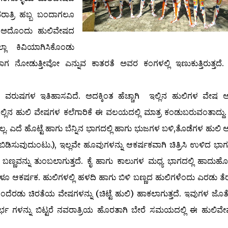
ವರಾತ್ರಿ ಹಬ್ಬ ಬಂದಾಗಲೂ
ೆ ಅದೊಂದು ಹುಲಿವೇಷದ
್ಲಾ ಕಿವಿಯಾಗಿಸಿಕೊಂಡು
ಾವಾಗ ನೋಡುತ್ತೀವೋ ಎನ್ನುವ ಕಾತರತೆ ಅವರ ಕಂಗಳಲ್ಲಿ ಇಣುಕುತ್ತಿರುತ್ತದೆ
ವರುಷಗಳ ಇತಿಹಾಸವಿದೆ. ಅದಕ್ಕಿಂತ ಹೆಚ್ಚಾಗಿ ಇಲ್ಲಿನ ಹುಲಿಗಳ ವೇಷ ಅ
ಇಲ್ಲಿನ ಹುಲಿ ವೇಷಗಳ ಕಲೆಗಾರಿಕೆ ಈ ವಲಯದಲ್ಲಿ ಮಾತ್ರ ಕಂಡುಬರುವಂತಾದ್ದು. 
ದಿಲ್ಲ. ಎದೆ ಹೊಟ್ಟೆ ಹಾಗು ಬೆನ್ನಿನ ಭಾಗದಲ್ಲಿ ಹಾಗು ಭುಜಗಳ ಬಳಿ,ತೊಡೆಗಳ ಹುಲಿ
ಬಿಡಿಸುವುದುಂಟು.), ಇಲ್ಲವೇ ಹೂವುಗಳನ್ನು ಆಕರ್ಷಕವಾಗಿ ಚಿತ್ರಿಸಿ ಉಳಿದ ಭಾಗಗ
ಂಪು ಬಣ್ಣವನ್ನು ತುಂಬಲಾಗುತ್ತದೆ. ಕೈ ಹಾಗು ಕಾಲುಗಳ ಮಧ್ಯ ಭಾಗದಲ್ಲಿ ಹಾದು
ಳೂ ಆಕರ್ಷಕ. ಹುಲಿಗಳಲ್ಲಿ ಹಳದಿ ಹಾಗು ಬಿಳಿ ಬಣ್ಣದ ಹುಲಿಗಳೆಂದು ಎರಡು ತ
ಒಂದೆರಡು ಚಿರತೆಯ ವೇಷಗಳನ್ನು (ಚಿಟ್ಟೆ ಹುಲಿ) ಹಾಕಲಾಗುತ್ತದೆ. ಇವುಗಳ ಜೊತೆ
ಂಧರ್ಭ ಗಳನ್ನು ಬಿಟ್ಟರೆ ನವರಾತ್ರಿಯ ಹೊರತಾಗಿ ಬೇರೆ ಸಮಯದಲ್ಲಿ ಈ ಹುಲಿವ