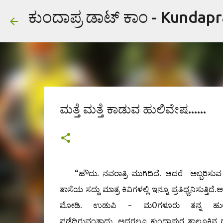
ಕುಂದಾಪ್ರ ಡಾಟ್ ಕಾಂ - Kundap
ಮತ್ತೆ ಮತ್ತೆ ಕಾಡುವ ಹುಲಿವೇಷ......
“ಹೌದು. ನವರಾತ್ರಿ ಮುಗಿದಿದೆ. ಆದರೆ ಅಬ್ಬರಿಸ
ತಾಸೆಯ ಸದ್ದು ಮಾತ್ರ ಕಿವಿಗಳಲ್ಲಿ ಇನ್ನೂ ಪ್ರತಿಧ್ವನಿಸುತ್
ಮೋಡಿ. ಉಡುಪಿ - ಮ0ಗಳೂರು ತನ್ನ ಹುಲಿವೇಷಕ್
ಪಡೆದಿರುವಂತಾದ್ದು. ಅದರಲ್ಲೂ ಕುಂದಾಪುರ ತಾಲೂಕಿನ