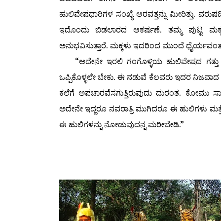
ಹುಲಿವೇಷಧಾರಿಗಳ ಸಂಖ್ಯೆ ಆರವತ್ತನ್ನು ಮೀರಿತ್ತು. ವರುಷದ
ಇದೊಂದು ಬಿಡಲಾರದ ಆಕರ್ಷಣೆ. ತಮ್ಮ ಪುಟ್ಟ ಮಕ್ಕಳನ
ಅನುಭವಿಸುತ್ತಾರೆ. ಮಕ್ಕಳು ಇದರಿಂದ ಮುಂದೆ ಧೈರ್ಯವಂತರಾಗ
“ಅದೇನೇ ಇರಲಿ ಗಂಗೊಳ್ಳಿಯ ಹುಲಿವೇಷದ ಗತ್ತು ಗೈರ
ಒಪ್ಪಿಕೊಳ್ಳಲೇ ಬೇಕು. ಈ ನಡುವೆ ಕೆಲವರು ಇದರ ನಿಜವಾದ ಮಹ
ಕಲೆಗೆ ಅಪಚಾರವೆಸಗುತ್ತಿರುವುದು ದುರಂತ. ಕೋಮು ಸಾ
ಅದೇನೇ ಇದ್ದರೂ ನವರಾತ್ರಿ ಮುಗಿದರೂ ಈ ಹುಲಿಗಳು ಮತ್ತೆ ಮ
ಈ ಹುಲಿಗಳನ್ನು ನೋಡುವುದನ್ನ ಮರೀಬೇಡಿ.”