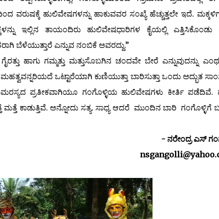
ಿಂದ ವರುಷಕ್ಕೆ ಹುಲಿವೇಷಗಳನ್ನು ಹಾಕುವವರ ಸಂಖ್ಯೆ ಹೆಚ್ಚುತ್ತಲೇ ಇದೆ. ಮಕ್ಕಳ
್ನು ಇಲ್ಲಿನ ತಾಯಂದಿರು ಹುಲಿವೇಷಧಾರಿಗಳ ಕೈಯಲ್ಲಿ ಎತ್ತಿಸಿಕೊಂಡು ಧ
ಿ ಬೆಳೆಯುತ್ತಾರೆ ಎನ್ನುವ ನಂಬಿಕೆ ಅವರದ್ದು.”
ತ್ತು ಹಾಗು ಗಮ್ಮತ್ತು ಮತ್ತುಸೊಬಗಿನ ಚಂದವೇ ಬೇರೆ ಎನ್ನುವುದನ್ನು ಎ
ತ್ವವನ್ನರಿಯದೆ ಒಟ್ಟಾರೆಯಾಗಿ ಕುಣಿಯುತ್ತಾ ಬಾರಿಸುತ್ತಾ ಒಂದು ಅದ್ಭುತ ಸಾಂಸ್ಕ
ಮರಸ್ಯದ ಪ್ರತೀಕವಾಗಿಯೂ ಗಂಗೊಳ್ಳಿಯ ಹುಲಿವೇಷಗಳು ಕೀರ್ತಿ ಪಡೆದಿವೆ.
ತ್ತೆ ಕಾಡುತ್ತಿವೆ. ಅನ್ನೋದು ಸತ್ಯ. ಸಾಧ್ಯ ಆದರೆ ಮುಂದಿನ ಬಾರಿ ಗಂಗೊಳ್ಳಿಗೆ 
- ನರೇಂದ್ರ ಎಸ್ ಗಂಗೊಳ
nsgangolli@yahoo