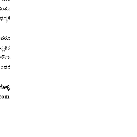
ಿಗಂತೂ
ನ್ಯತೆ
ಂಥವರೂ
್ರತಿಕ
 ಹೌದು
ಬಂದರೆ
್ಳಿ.
.com