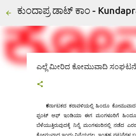
ಕುಂದಾಪ್ರ ಡಾಟ್ ಕಾಂ - Kundap
ಎಲ್ಲೆ ಮೀರಿದ ಕೋಮುವಾದಿ ಸಂಘಟನೆಗ
ಕ
ರ್ನಾಟಕದ ಕರಾವಳಿಯಲ್ಲಿ ಹಿಂದೂ ಕೋಮುವಾದಕ್
ಫ್ರಂಟ್ ಆಫ್ ಇಂಡಿಯಾ ಈಗ ಮಂಗಳೂರಿಗೆ ಹಿಂದ
ಬೆಳೆಯುತ್ತಿರುವುದಕ್ಕೆ ನಿನ್ನೆ ಮಂಗಳೂರಿನಲ್ಲಿ ನಡೆದ 
ಕೋಮುವಾದ ಇಂದು ನಿನ್ನೆಯದ್ದಲ್ಲ. ಇಂತಹ ಘಟನೆಗಳ ಬಗ