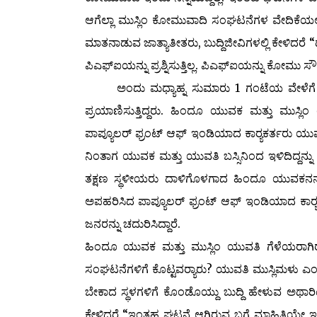
ಆಗೆಲ್ಲಾ ಮುಸ್ಲಿಂ ಕೋಮುವಾದಿ ಸಂಘಟನೆಗಳ ವೇದಿಕೆಯಲ್
ಮಾತನಾಡುವ ಜಾತ್ಯಾತೀತರು, ಬುದ್ದಿಜೀವಿಗಳಲ್ಲಿ ಕೇಳಿದರೆ “ದಾ
ಪಿಎಫ್‌ಐ‌ಯನ್ನು ಪ್ರಶ್ನಿಸುತ್ತಿಲ್ಲ. ಪಿಎಫ್‌ಐ‌ಯನ್ನು ಕೋಮು ಸೌಹಾ
ಅಂದು ಮಧ್ಯಾಹ್ನ ಸುಮಾರು 1 ಗಂಟೆಯ ವೇಳೆಗೆ ಮೂಡ
ಪ್ರಯಾಣಿಸುತ್ತಿದ್ದರು. ಹಿಂದೂ ಯುವಕ ಮತ್ತು ಮುಸ್ಲಿಂ 
ಪಾಪ್ಯೂಲರ್ ಫ್ರಂಟ್ ಆಫ್ ಇಂಡಿಯಾದ ಕಾರ್‍ಯಕರ್ತರು ಯುವಕ
ನಿಂತಾಗ ಯುವಕ ಮತ್ತು ಯುವತಿ ಬಸ್ಸಿನಿಂದ ಇಳಿದಿದ್ದನ್ನು 
ತಕ್ಷಣ ಸ್ಥಳೀಯರು ದಾಳಿಗೊಳಗಾದ ಹಿಂದೂ ಯುವಕನನ್ನು 
ಅಪಹರಿಸಿದ ಪಾಪ್ಯೂಲರ್ ಫ್ರಂಟ್ ಆಫ್ ಇಂಡಿಯಾದ ಕಾರ್‍ಯಕರ್
ಜನರನ್ನು ಚದುರಿಸಿದ್ದಾರೆ.
ಹಿಂದೂ ಯುವಕ ಮತ್ತು ಮುಸ್ಲಿಂ ಯುವತಿ ಗೆಳೆಯರಾಗಿ
ಸಂಘಟನೆಗಳಿಗೆ ಕೊಟ್ಟವರ್‍ಯಾರು? ಯುವತಿ ಮುಸ್ಲಿಮಳು ಎಂ
ಬೇಕಾದ ಸ್ಥಳಗಳಿಗೆ ಕೊಂಡೊಯ್ದು ಬುದ್ದಿ ಹೇಳುವ ಅಥಾರಿ
ಕೇಳಿದರೆ “ಇಂತಹ ಘಟನೆ ಆಗಿರುವ ಬಗ್ಗೆ ಮಾಹಿತಿಯೇ ಇಲ್ಲ”