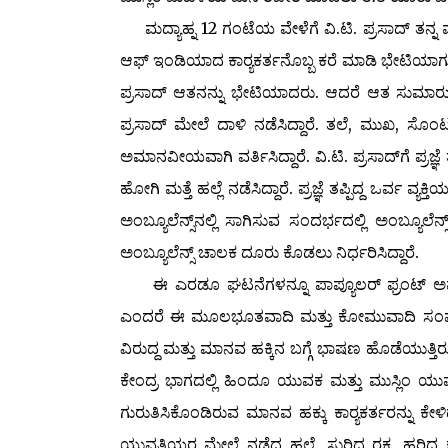
ಮದ್ಯಾಹ್ನ 12 ಗಂಟೆಯ ವೇಳೆಗೆ ವಿ.ಟಿ. ಪ್ರಸಾದ್ ತನ್ನ ಮನ
ಆಫ್ ಇಂಡಿಯಾದ ಕಾರ್‍ಯಕರ್ತನೊಬ್ಬ ಕರೆ ಮಾಡಿ ಭೇಟಿಯಾಗ
ಪ್ರಸಾದ್ ಆತನನ್ನು ಭೇಟಿಯಾದರು. ಆದರೆ ಆತ ಸುಮಾರು 
ಪ್ರಸಾದ್ ಮೇಲೆ ದಾಳಿ ನಡೆಸಿದ್ದಾರೆ. ತಲೆ, ಮುಖ, ಸೊಂಟ
ಅಮಾನವೀಯವಾಗಿ ವರ್ತಿಸಿದ್ದಾರೆ. ವಿ.ಟಿ. ಪ್ರಸಾದ್‌ಗೆ ಪ್
ಹೋಗಿ ಮತ್ತೆ ಹಲ್ಲೆ ನಡೆಸಿದ್ದಾರೆ. ಪ್ರಜ್ಞೆ ತಪ್ಪಿದ್ದ ಒರ್
ಅಂಬ್ಯೂಲೆನ್ಸ್‌ನಲ್ಲಿ ಸಾಗಿಸುವ ಸಂದರ್ಭದಲ್ಲಿ ಅಂಬ್ಯೂಲೆನ್ಸ್ ನ
ಅಂಬ್ಯೂಲೆನ್ಸ್ ಚಾಲಕ ದೂರು ಕೊಡಲು ನಿರ್ಧರಿಸಿದ್ದಾರೆ.
ಈ ಎರಡೂ ಘಟನೆಗಳನ್ನೂ ಪಾಪ್ಯೂಲರ್ ಫ್ರಂಟ್ ಅಫ್ ಇ
ಎಂದರೆ ಈ ಮೂಲಭೂತವಾದಿ ಮತ್ತು ಕೋಮುವಾದಿ ಸಂಘಟ
ವಿರುದ್ದ ಮತ್ತು ಮಾನವ ಹಕ್ಕಿನ ಬಗ್ಗೆ ಭಾಷಣ ಹೊಡೆಯುತ
ಕೇಂದ್ರ ಭಾಗದಲ್ಲಿ ಹಿಂದೂ ಯುವಕ ಮತ್ತು ಮುಸ್ಲಿಂ ಯುವ
ಗುರುತಿಸಿಕೊಂಡಿರುವ ಮಾನವ ಹಕ್ಕು ಕಾರ್‍ಯಕರ್ತರನ್ನು ಕೇ
ಯುವತಿಯರ ಮೇಲೆ ನಡೆದ ಹಲ್ಲೆ, ಸುರಿದ ರಕ್ತ, ಹರಿದ 