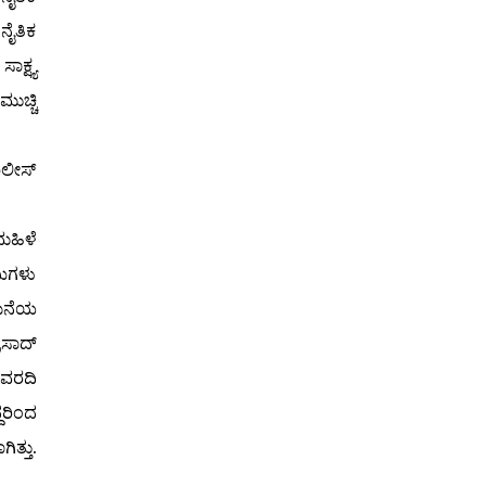
ನೈತಿಕ
ಕ್ಷ್ಯ
ುಚ್ಚಿ
ೊಲೀಸ್
ಮಹಿಳೆ
ಯಮಿಗಳು
 ಮನೆಯ
ರಸಾದ್
 ವರದಿ
ದರಿಂದ
ತ್ತು.