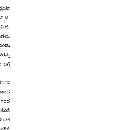
್ರಂಟ್
ಿ.ಟಿ.
ಿ.ಟಿ.
ುಣಿದು
ಕೊಂಡು
‌ರನ್ನು
 ಬಗ್ಗೆ
ರ್ಯಾಸ
ವಾದದ
 ನಗರದ
 ಜೊತೆ
 ಯುವಕ
ವರಿಗೆ