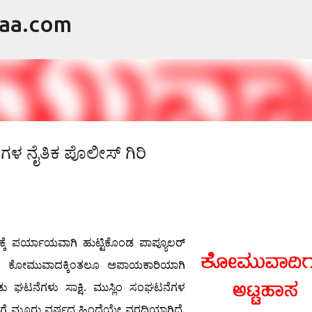
raa.com
ವಿಷಯಕ್ಕೆ ಹೋಗಿ
ಳ ನೈತಿಕ ಪೊಲೀಸ್ ಗಿರಿ
ಕೆ ಪರ್ಯಾಯವಾಗಿ ಹುಟ್ಟಿಕೊಂಡ ಪಾಪ್ಯೂಲರ್
ೂ ಕೋಮುವಾದಕ್ಕಿಂತಲೂ ಅಪಾಯಕಾರಿಯಾಗಿ
ಎರಡು ಘಟನೆಗಳು ಸಾಕ್ಷಿ. ಮುಸ್ಲಿಂ ಸಂಘಟನೆಗಳ
್ಗೆ ಮೂರು ವರ್ಷದ ಹಿಂದೆಯೇ ವರದಿಯಾಗಿದೆ.