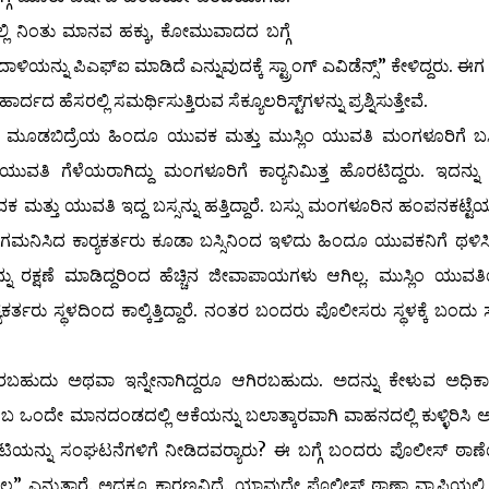
ಲಿ ನಿಂತು ಮಾನವ ಹಕ್ಕು, ಕೋಮುವಾದದ ಬಗ್ಗೆ
ಳಿಯನ್ನು ಪಿಎಫ್‌ಐ ಮಾಡಿದೆ ಎನ್ನುವುದಕ್ಕೆ ಸ್ಟ್ರಾಂಗ್ ಎವಿಡೆನ್ಸ್” ಕೇಳಿದ್ದರು. ಈ
ರ್ದದ ಹೆಸರಲ್ಲಿ ಸಮರ್ಥಿಸುತ್ತಿರುವ ಸೆಕ್ಯೂಲರಿಸ್ಟ್‌ಗಳನ್ನು ಪ್ರಶ್ನಿಸುತ್ತೇವೆ.
ಬಿದ್ರೆಯ ಹಿಂದೂ ಯುವಕ ಮತ್ತು ಮುಸ್ಲಿಂ ಯುವತಿ ಮಂಗಳೂರಿಗೆ ಬಸ್ಸಿ
ಯುವತಿ ಗೆಳೆಯರಾಗಿದ್ದು ಮಂಗಳೂರಿಗೆ ಕಾರ್‍ಯನಿಮಿತ್ತ ಹೊರಟಿದ್ದರು. ಇದನ್ನು 
 ಮತ್ತು ಯುವತಿ ಇದ್ದ ಬಸ್ಸನ್ನು ಹತ್ತಿದ್ದಾರೆ. ಬಸ್ಸು ಮಂಗಳೂರಿನ ಹಂಪನಕಟ್ಟೆ
ಗಮನಿಸಿದ ಕಾರ್‍ಯಕರ್ತರು ಕೂಡಾ ಬಸ್ಸಿನಿಂದ ಇಳಿದು ಹಿಂದೂ ಯುವಕನಿಗೆ ಥಳಿಸಿದ್
ರಕ್ಷಣೆ ಮಾಡಿದ್ದರಿಂದ ಹೆಚ್ಚಿನ ಜೀವಾಪಾಯಗಳು ಆಗಿಲ್ಲ. ಮುಸ್ಲಿಂ ಯುವತಿ
ತರು ಸ್ಥಳದಿಂದ ಕಾಲ್ಕಿತ್ತಿದ್ದಾರೆ. ನಂತರ ಬಂದರು ಪೊಲೀಸರು ಸ್ಥಳಕ್ಕೆ ಬಂದು ಸೇ
ರಬಹುದು ಅಥವಾ ಇನ್ನೇನಾಗಿದ್ದರೂ ಆಗಿರಬಹುದು. ಅದನ್ನು ಕೇಳುವ ಅಧಿ
ಬ ಒಂದೇ ಮಾನದಂಡದಲ್ಲಿ ಆಕೆಯನ್ನು ಬಲಾತ್ಕಾರವಾಗಿ ವಾಹನದಲ್ಲಿ ಕುಳ್ಳಿರಿಸಿ ಅ
ಟಿಯನ್ನು ಸಂಘಟನೆಗಳಿಗೆ ನೀಡಿದವರ್‍ಯಾರು? ಈ ಬಗ್ಗೆ ಬಂದರು ಪೊಲೀಸ್ ಠಾಣೆ
 ಎನ್ನುತ್ತಾರೆ. ಅದಕ್ಕೂ ಕಾರಣವಿದೆ. ಯಾವುದೇ ಪೊಲೀಸ್ ಠಾಣಾ ವ್ಯಾಪ್ತಿಯಲ್ಲಿ 