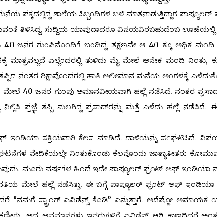
ೆಯ ಪಕ್ಕದಲ್ಲಿದ್ದ ಶಾಲೆಯ ಸಿಬ್ಬಂದಿಗಳ ಬಳಿ ಮಾತನಾಡುತ್ತಿದ್ದಾಗ ಪಾಪ್ಯೂಲರ್ ಫ
ುವಂತೆ ತಿಳಿಸಿದ್ದ. ಸುದ್ದಿಯ ಯಾವುದಾದರೂ ವಿಷಯವಿರಬಹುದೆಂಬ ಊಹೆಯಲ್ಲಿ ವ
40 ಜನರ ಗುಂಪಿನೊಂದಿಗೆ ಬಂದಿದ್ದ. ತಕ್ಷಣವೇ ಆ 40 ಕ್ಕೂ ಅಧಿಕ ಮಂದಿ ವ
ಕ್ಕೆ ಮಾತ್ರವಲ್ಲದೆ ಎಲ್ಲೆಂದರಲ್ಲಿ ತುಳಿದು ಮೈ ಮೇಲೆ ಅನೇಕ ಮಂದಿ ನಿಂತು, ಕ
ರಜ್ಞೆ ತಪ್ಪಿದ ನಂತರ ರಿಕ್ಷಾವೊಂದರಲ್ಲಿ ಹಾಕಿ ಅಲೀಮಾನ ಮನೆಯ ಅಂಗಳಕ್ಕೆ ಎಳೆದು
ವ ವ್ಯಕ್ತಿಯ ಮೇಲೆ 40 ಜನರ ಗುಂಪು ಅಮಾನವೀಯವಾಗಿ ಹಲ್ಲೆ ನಡೆಸಿದೆ. ನಂತರ ಪ್ರಸಾದ್
ಿಲ್ಲಿಸಿ ಪ್ರಜ್ಞೆ ತಪ್ಪಿ ಮಲಗಿದ್ದ ಪ್ರಸಾದ್‌ರನ್ನು ಮತ್ತೆ ಎಳೆದು ಹಲ್ಲೆ ನಡೆಸಿದೆ. ಈ
ಂಡಿಯಾ ಸಕ್ರಿಯವಾಗಿ ಕೆಲಸ ಮಾಡಿದೆ. ದಾಳಿಯನ್ನು ಸಂಘಟಿಸಿದೆ. ವಿಪ
ನೆಗಳ ವೇದಿಕೆಯಲ್ಲೇ ನಿಂತುಕೊಂಡು ಕೆಲವೊಂದು ಜಾತ್ಯಾತೀತರು ಕೋಮು
್ತಿರುವುದು. ಮೂರು ವರ್ಷಗಳ ಹಿಂದೆ ಇದೇ ಪಾಪ್ಯೂಲರ್ ಫ್ರಂಟ್ ಆಫ್ ಇಂಡಿಯಾ
ತಿಯ ಮೇಲೆ ಹಲ್ಲೆ ನಡೆಸಿತ್ತು. ಈ ಬಗ್ಗೆ ಪಾಪ್ಯೂಲರ್ ಫ್ರಂಟ್ ಆಫ್ ಇಂಡಿಯಾ
ಳಿದರೆ “ನಮಗೆ ಸ್ಟ್ರಾಂಗ್ ಎವಿಡೆನ್ಸ್ ಕೊಡಿ” ಎನ್ನುತ್ತಾರೆ. ಅದೆಷ್ಟೋ ಅಮಾಯಕ
ಕಣ್ಣೀರು, ಆದ ಅವಮಾನಗಳು ಇವರುಗಳಿಗೆ ಎವಿಡೆನ್ಸ್ ಆಗಿ ಕಾಣದಿದ್ದರೆ ಅಂತ