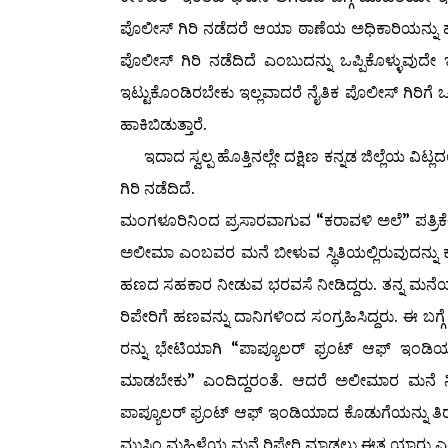
ಪೊಲೀಸ್ ಗಿರಿ ನಡೆದರೆ ಆಯಾ ಠಾಣೆಯ ಅಧಿಕಾರಿಯನ್ನ
ಪೊಲೀಸ್ ಗಿರಿ ನಡೆದಿದೆ ಎಂಬುದನ್ನು ಒಪ್ಪಿಕೊಳ್ಳುವುದೇ
ಇಟ್ಟುಕೊಂಡಿರಬೇಕು ಇಲ್ಲವಾದರೆ ನೈತಿಕ ಪೊಲೀಸ್ ಗಿರಿಗೆ
ಹಾಕಿಬಿಡುತ್ತಾರೆ.
ಇದಾದ ಸ್ವಲ್ಪ ಹೊತ್ತಿನಲ್ಲೇ ದಕ್ಷಿಣ ಕನ್ನಡ ಜಿಲ್ಲೆಯ ವಿ
ಗಿರಿ ನಡೆದಿದೆ.
ಮಂಗಳೂರಿನಿಂದ ಪ್ರಸಾರವಾಗುವ “ಕರಾವಳಿ ಅಲೆ” ಪತ್ರಿಕೆಯ
ಅಲೀಮಾ ಎಂಬವರ ಮನೆ ಬೀಳುವ ಸ್ಥಿತಿಯಲ್ಲಿರುವುದನ್ನು ಕಂಡು ಪ
ಹಣದ ಸಹಕಾರ ನೀಡುವ ಭರವಸೆ ನೀಡಿದ್ದರು. ತನ್ನ ಮನೆಯ ಪಕ
ರಿಪೇರಿಗೆ ಹಣವನ್ನು ದಾನಿಗಳಿಂದ ಸಂಗ್ರಹಿಸಿದ್ದರು. ಈ ಬಗ
ರನ್ನು ಭೇಟಿಯಾಗಿ “ಪಾಪ್ಯೂಲರ್ ಫ್ರಂಟ್ ಆಫ್ ಇಂಡಿ
ಮಾಡಬೇಕು” ಎಂದಿದ್ದರಂತೆ. ಆದರೆ ಅಲೀಮಾರ ಮನೆ ನಿರ್
ಪಾಪ್ಯೂಲರ್ ಫ್ರಂಟ್ ಆಫ್ ಇಂಡಿಯಾದ ಕೊಡುಗೆಯನ್ನು ತಿರಸ್
ಮುಸ್ಲಿಂ ಮಹಿಳೆಯ ಮನೆ ರಿಪೇರಿ ಮಾಡಲು ಈತ ಯಾರು ಎಂಬ ಪ್