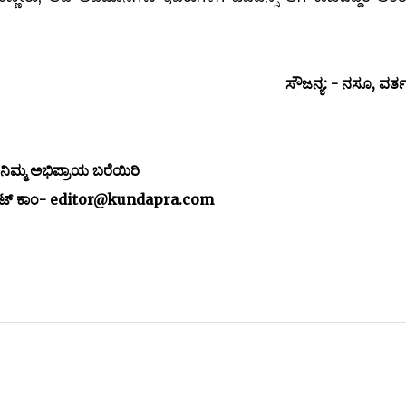
ಸೌಜನ್ಯ: - ನಸೂ, ವರ
ನಿಮ್ಮ ಅಭಿಪ್ರಾಯ ಬರೆಯಿರಿ
ಡಾಟ್ ಕಾಂ- editor@kundapra.com