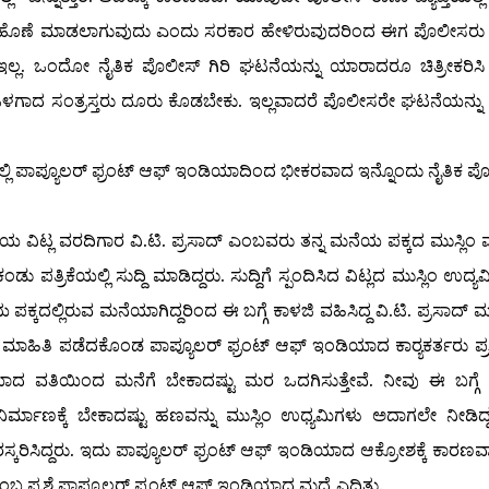
ು ಹೊಣೆ ಮಾಡಲಾಗುವುದು ಎಂದು ಸರಕಾರ ಹೇಳಿರುವುದರಿಂದ ಈಗ ಪೊಲೀಸರು 
 ಇಲ್ಲ. ಒಂದೋ ನೈತಿಕ ಪೊಲೀಸ್ ಗಿರಿ ಘಟನೆಯನ್ನು ಯಾರಾದರೂ ಚಿತ್ರೀಕರಿಸಿ ಸಾ
 ಒಳಗಾದ ಸಂತ್ರಸ್ತರು ದೂರು ಕೊಡಬೇಕು. ಇಲ್ಲವಾದರೆ ಪೊಲೀಸರೇ ಘಟನೆಯನ್ನು ಮ
ಟ್ಲದಲ್ಲಿ ಪಾಪ್ಯೂಲರ್ ಫ್ರಂಟ್ ಆಫ್ ಇಂಡಿಯಾದಿಂದ ಭೀಕರವಾದ ಇನ್ನೊಂದು ನೈತಿಕ ಪ
 ವಿಟ್ಲ ವರದಿಗಾರ ವಿ.ಟಿ. ಪ್ರಸಾದ್ ಎಂಬವರು ತನ್ನ ಮನೆಯ ಪಕ್ಕದ ಮುಸ್ಲಿಂ 
ತ್ರಿಕೆಯಲ್ಲಿ ಸುದ್ದಿ ಮಾಡಿದ್ದರು. ಸುದ್ದಿಗೆ ಸ್ಪಂದಿಸಿದ ವಿಟ್ಲದ ಮುಸ್ಲಿಂ ಉದ್
್ಕದಲ್ಲಿರುವ ಮನೆಯಾಗಿದ್ದರಿಂದ ಈ ಬಗ್ಗೆ ಕಾಳಜಿ ವಹಿಸಿದ್ದ ವಿ.ಟಿ. ಪ್ರಸಾದ್
್ಗೆ ಮಾಹಿತಿ ಪಡೆದಕೊಂಡ ಪಾಪ್ಯೂಲರ್ ಫ್ರಂಟ್ ಆಫ್ ಇಂಡಿಯಾದ ಕಾರ್‍ಯಕರ್ತರು ಪ್
ಯಾದ ವತಿಯಿಂದ ಮನೆಗೆ ಬೇಕಾದಷ್ಟು ಮರ ಒದಗಿಸುತ್ತೇವೆ. ನೀವು ಈ ಬಗ್ಗೆ
ಮಾಣಕ್ಕೆ ಬೇಕಾದಷ್ಟು ಹಣವನ್ನು ಮುಸ್ಲಿಂ ಉಧ್ಯಮಿಗಳು ಅದಾಗಲೇ ನೀಡಿದ್
ಕರಿಸಿದ್ದರು. ಇದು ಪಾಪ್ಯೂಲರ್ ಫ್ರಂಟ್ ಆಫ್ ಇಂಡಿಯಾದ ಆಕ್ರೋಶಕ್ಕೆ ಕಾರಣವಾಗಿ
ರಶ್ನೆ ಪಾಪ್ಯೂಲರ್ ಫ್ರಂಟ್ ಆಫ್ ಇಂಡಿಯಾದ ಮಧ್ಯೆ ಎದ್ದಿತ್ತು.