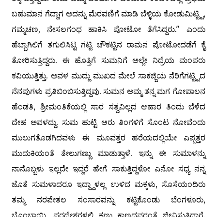
ಬಹುಮಾನ ಗೆದ್ದಾಗ ಅದನ್ನು ಮೆರವಣಿಗೆ ಮಾಡಿ ಬೆಳ್ಳಿಯ ಕೋಡುಮಿಟ್ಟ್ಟಿ,
ಗಮ್ಮಚಣ, ನೇಸಲಗಂಧ ಹಾಕಿಸಿ ಪೋಟೋ ತೆಗೆಸಿದ್ದರು." ಎಂದು
ಹೆಬ್ಬಾಗಿಲಿಗೆ ತಗುಲಿಸಿಟ್ಟ ಗಟ್ಟಿ ಚೌಕಟ್ಟಿನ ರಾಮನ ಪೋಟೋದಡೆಗೆ ಕೈ
ತೋರಿಸುತ್ತಿದ್ದರು. ಈ ಹೊತ್ತಿಗೆ ಸುಮನಿಗೆ ಅಲ್ಲೇ ನಿದ್ರೆಯ ಮಂಪರು
ಕವಿಯುತ್ತಿತ್ತು. ಅವಳ ಮುದ್ದು ಮುಖದ ಮೇಲೆ ಸಾಕಜ್ಜಿಯ ನೆರಿಗೆಗಟ್ಟ್ಟಿದ
ನೆನಪುಗಳು ಪ್ರತಿಬಿಂಬಿಸುತ್ತಿದ್ದವು. ಸುಮನ ಅಮ್ಮ ತನ್ನ ಮಗ ಗೋಪಾಲನ
ಹೆಂಡತಿ, ಶ್ರೀಮಂತಿಕೆಯಲ್ಲಿ ಸಾರ ಸತ್ವವಿಲ್ಲದ ಆಹಾರ ತಿಂದು ಬೆಳೆದ
ದೇಹ ಅವಳದ್ದು. ಸುಮ ಹುಟ್ಟಿ ಆರು ತಿಂಗಳಿಗೆ ಸೊಂಟ ನೋವೆಂದು
ಮುಲುಗತೊಡಗಿದವಳು ಈ ಮೂವತ್ತರ ಹರೆಯದಲ್ಲಿಯೇ ಎಪ್ಪತ್ತರ
ಮುದುಕಿಯಂತೆ ತೇಲುಗಣ್ಣು ಮಾಡುತ್ತಾಳೆ. ಇನ್ನು ಈ ಸುಮಾಳನ್ನು
ನಾನೊಬ್ಬಳು ಇಲ್ಲದೇ ಇದ್ದರೆ ಹೇಗೆ ಸಾಕುತ್ತಿದ್ದಳೋ ಎನೋ ಸಧ್ಯ ನನ್ನ
ಜೊತೆ ಸುಮಳಾದರೂ ಇದ್ದ್ದಾಳಲ್ಲ ಉಳಿದ ಮಕ್ಕಳು, ಸೊಸೆಯಂದಿರು
ತಮ್ಮ ನರಪೇತಲ ಸಂಸಾರವನ್ನು ಕಟ್ಟಿಕೊಂಡು ಬೆಂಗಳೂರು,
ಬೊಂಬಾಯಿ, ಪರದೇಶಗಳಲ್ಲಿ ಕಣ್ಣು ಕಾಣದವರಂತೆ ಜೀವಿಸುತ್ತಿದ್ದಾರೆ.