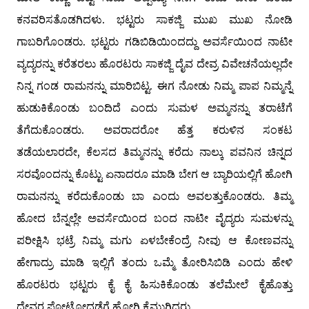
ಕನವರಿಸತೊಡಗಿದಳು. ಭಟ್ಟರು ಸಾಕಜ್ಜಿ ಮುಖ ಮುಖ ನೋಡಿ
ಗಾಬರಿಗೊಂಡರು. ಭಟ್ಟರು ಗಡಿಬಿಡಿಯಿಂದದ್ದು ಅವರ್ಸೆಯಿಂದ ನಾಟೀ
ವ್ಯದ್ಯರನ್ನು ಕರೆತರಲು ಹೊರಟರು ಸಾಕಜ್ಜಿ ದೈವ ದೇವ್ರ ವಿವೇಚನೆಯಲ್ಲದೇ
ನಿನ್ನ ಗಂಡ ರಾಮನನ್ನು ಮಾರಿಬಿಟ್ಟ. ಈಗ ನೋಡು ನಿಮ್ಮ ಪಾಪ ನಿಮ್ಮನ್ನೆ
ಹುಡುಕಿಕೊಂಡು ಬಂದಿದೆ ಎಂದು ಸುಮಳ ಅಮ್ಮನನ್ನು ತರಾಟೆಗೆ
ತೆಗೆದುಕೊಂಡರು. ಅವರಾದರೋ ಹೆತ್ತ ಕರುಳಿನ ಸಂಕಟ
ತಡೆಯಲಾರದೇ, ಕೆಲಸದ ತಿಮ್ಮನನ್ನು ಕರೆದು ನಾಲ್ಕು ಪವನಿನ ಚಿನ್ನದ
ಸರವೊಂದನ್ನು ಕೊಟ್ಟು ಏನಾದರೂ ಮಾಡಿ ಬೇಗ ಆ ಬ್ಯಾರಿಯಲ್ಲಿಗೆ ಹೋಗಿ
ರಾಮನನ್ನು ಕರೆದುಕೊಂಡು ಬಾ ಎಂದು ಅವಲತ್ತುಕೊಂಡರು. ತಿಮ್ಮ
ಹೋದ ಬೆನ್ನಲ್ಲೇ ಅವರ್ಸೆಯಿಂದ ಬಂದ ನಾಟೀ ವೈದ್ಯರು ಸುಮಳನ್ನು
ಪರೀಕ್ಷಿಸಿ ಭಟ್ರೆ ನಿಮ್ಮ ಮಗು ಏಳಬೇಕೆಂದ್ರೆ ನೀವು ಆ ಕೋಣವನ್ನು
ಹೇಗಾದ್ರು ಮಾಡಿ ಇಲ್ಲಿಗೆ ತಂದು ಒಮ್ಮೆ ತೋರಿಸಿಬಿಡಿ ಎಂದು ಹೇಳಿ
ಹೊರಟರು ಭಟ್ಟರು ಕೈ ಕೈ ಹಿಸುಕಿಕೊಂಡು ತಲೆಮೇಲೆ ಕೈಹೊತ್ತು
ದೇವರ ಪೋಟೋದಡೆಗೆ ಹೋಗಿ ಕೈಮುಗಿದರು.