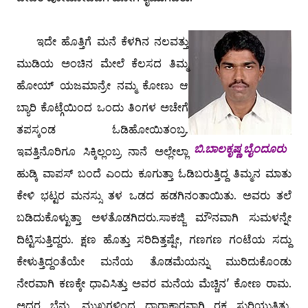
ಇದೇ ಹೊತ್ತಿಗೆ ಮನೆ ಕೆಳಗಿನ ನಲವತ್ತು
ಮುಡಿಯ ಅಂಚಿನ ಮೇಲೆ ಕೆಲಸದ ತಿಮ್ಮ
ಹೋಯ್ ಯಜಮಾನ್ರೇ ನಮ್ಮ ಕೋಣು ಆ
ಬ್ಯಾರಿ ಕೊಟ್ಗೆಯಿಂದ ಒಂದು ತಿಂಗಳ ಅಚೇಗೆ
ತಪಸ್ಕಂಡ ಓಡಿಹೋಯಿತಂಬ್ರ.
ಬಿ.ಬಾಲಕೃಷ್ಣ ಬೈಂದೂರು
ಇವತ್ತಿನೊರಿಗೂ ಸಿಕ್ಕಿಲ್ಲಂಬ್ರ ನಾನೆ ಅಲ್ಲೇಲ್ಲಾ
ಹುಡ್ಕಿ ವಾಪಸ್ ಬಂದೆ ಎಂದು ಕೂಗುತ್ತಾ ಓಡಿಬರುತ್ತಿದ್ದ ತಿಮ್ಮನ ಮಾತು
ಕೇಳಿ ಭಟ್ಟರ ಮನಸ್ಸು ತಳ ಒಡದ ಹಡಗಿನಂತಾಯಿತು. ಅವರು ತಲೆ
ಬಡಿದುಕೊಳ್ಖುತ್ತಾ ಅಳತೊಡಗಿದರು.ಸಾಕಜ್ಜಿ ಮೌನವಾಗಿ ಸುಮಳನ್ನೇ
ದಿಟ್ಟಿಸುತ್ತಿದ್ದರು. ಕ್ಷಣ ಹೊತ್ತು ಸರಿದಿತ್ತಷ್ಷೇ, ಗಣಗಣ ಗಂಟೆಯ ಸದ್ದು
ಕೇಳುತ್ತಿದ್ದಂತೆಯೇ ಮನೆಯ ತೊಡಮೆಯನ್ನು ಮುರಿದುಕೊಂಡು
ನೇರವಾಗಿ ಕಣಕ್ಕೇ ಧಾವಿಸಿತ್ತು ಅವರ ಮನೆಯ ಮೆಚ್ಚಿನ' ಕೋಣ ರಾಮ.
ಅದರ ಬೆನ್ನು, ಮುಖಗಳಿಂದ ಧಾರಾಕಾರವಾಗಿ ರಕ್ತ ಸುರಿಯುತ್ತಿತ್ತು.