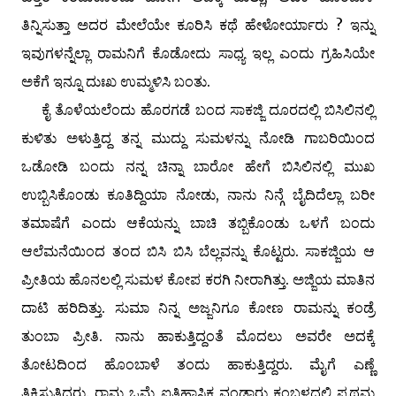
ತಿನ್ನಿಸುತ್ತಾ ಅದರ ಮೇಲೆಯೇ ಕೂರಿಸಿ ಕಥೆ ಹೇಳೋರ್ಯಾರು ? ಇನ್ನು
ಇವುಗಳನ್ನೆಲ್ಲಾ ರಾಮನಿಗೆ ಕೊಡೋದು ಸಾಧ್ಯ ಇಲ್ಲ ಎಂದು ಗ್ರಹಿಸಿಯೇ
ಅಕೆಗೆ ಇನ್ನೂ ದುಃಖ ಉಮ್ಮಳಿಸಿ ಬಂತು.
ಕೈ ತೊಳೆಯಲೆಂದು ಹೊರಗಡೆ ಬಂದ ಸಾಕಜ್ಜಿ ದೂರದಲ್ಲಿ ಬಿಸಿಲಿನಲ್ಲಿ
ಕುಳಿತು ಅಳುತ್ತಿದ್ದ ತನ್ನ ಮುದ್ದು ಸುಮಳನ್ನು ನೋಡಿ ಗಾಬರಿಯಿಂದ
ಒಡೋಡಿ ಬಂದು ನನ್ನ ಚಿನ್ನಾ ಬಾರೋ ಹೇಗೆ ಬಿಸಿಲಿನಲ್ಲಿ ಮುಖ
ಉಬ್ಬಿಸಿಕೊಂಡು ಕೂತಿದ್ದಿಯಾ ನೋಡು, ನಾನು ನಿನ್ಗೆ ಬೈದಿದೆಲ್ಲಾ ಬರೀ
ತಮಾಷೆಗೆ ಎಂದು ಆಕೆಯನ್ನು ಬಾಚಿ ತಬ್ಬಿಕೊಂಡು ಒಳಗೆ ಬಂದು
ಆಲೆಮನೆಯಿಂದ ತಂದ ಬಿಸಿ ಬಿಸಿ ಬೆಲ್ಲವನ್ನು ಕೊಟ್ಟರು. ಸಾಕಜ್ಜಿಯ ಆ
ಪ್ರೀತಿಯ ಹೊನಲಲ್ಲಿ ಸುಮಳ ಕೋಪ ಕರಗಿ ನೀರಾಗಿತ್ತು. ಅಜ್ಜಿಯ ಮಾತಿನ
ದಾಟಿ ಹರಿದಿತ್ತು. ಸುಮಾ ನಿನ್ನ ಅಜ್ಜನಿಗೂ ಕೋಣ ರಾಮನ್ನು ಕಂಡ್ರೆ
ತುಂಬಾ ಪ್ರೀತಿ. ನಾನು ಹಾಕುತ್ತಿದ್ದಂತೆ ಮೊದಲು ಅವರೇ ಅದಕ್ಕೆ
ತೋಟದಿಂದ ಹೊಂಬಾಳೆ ತಂದು ಹಾಕುತ್ತಿದ್ದರು. ಮೈಗೆ ಎಣ್ಣೆ
ತಿಕ್ಕಿಸುತ್ತಿದ್ದರು. ರಾಮ ಒಮ್ಮೆ ಐತಿಹಾಸಿಕ ವಂಡಾರು ಕಂಬಳದಲ್ಲಿ ಪ್ರಥಮ