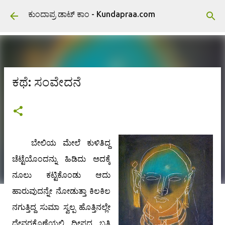
ವಿಷಯಕ್ಕೆ ಹೋಗಿ
ಕುಂದಾಪ್ರ ಡಾಟ್ ಕಾಂ - Kundapraa.com
ಕಥೆ: ಸಂವೇದನೆ
ಬೇಲಿಯ ಮೇಲೆ ಕುಳಿತಿದ್ದ
ಚೆಟ್ಟೆಯೊಂದನ್ನು ಹಿಡಿದು ಅದಕ್ಕೆ
ನೂಲು ಕಟ್ಟಿಕೊಂಡು ಆದು
ಹಾರುವುದನ್ನೇ ನೋಡುತ್ತಾ ಕಿಲಕಿಲ
ನಗುತ್ತಿದ್ದ ಸುಮಾ ಸ್ವಲ್ಪ ಹೊತ್ತಿನಲ್ಲೇ
ದೇವರಕೊಣೆಯಲ್ಲಿ ದೀಪದ ಬತ್ತಿ