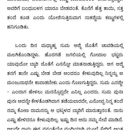
ಅವರಿಗೆ ಬಂಧುಬಳಗ ಯಾರೂ ಬೇಡವಂತೆ. ಕೊನೆಗೆ ಹೆತ್ತ ತಾಯಿ, ಸತ್ತ
ತಂದೆ ಕೂಡ ಎಂದು ಯೋಜಿಸುತ್ತಿರುವಾಗ ಸಾಕಜ್ಜಿಯ ಕಣ್ಣುಗಳಲ್ಲಿ
ಹನಿಗೂಡಿತು.
ಒಂದು ದಿನ ಮಧ್ಯಾಹ್ನ ಸುಮ ಅಜ್ಜಿ ಜೊತೆಗೆ ಚಾವಡಿಯಲ್ಲಿ
ಮಲಗಿಕೊಂಡಿದ್ದಳು. ಹೊರಗಡೆ ಜಗಲಿಯಲ್ಲಿ ಗೋಪಾಲ ಭಟ್ಟರು
ಯಾವುದೋ ಬ್ಯಾರಿ ಜೊತೆಗೆ ಎನನ್ನೋ ಮಾತನಾಡುತ್ತಿದ್ದರು. ಆಗ ಅಜ್ಜಿ
ತನಗೆ ತಾನೇ ಎಷ್ಟು ಬೇಡ ಬೇಡ ಅಂದರೂ ಕೇಳುವುದಿಲ್ಲ ನಿನ್ನನ್ನು ಅ
ಮಂಜುನಾಥನೇ ಕಾಪಾಡಬೇಕು ಎಂದು ಗೊಣಗುತ್ತಿದ್ದರು. ಸುಮ ಎನಜ್ಜೀ
- ಎಂದಾಗ ಹೇಳಲು ಮನನ್ಸೊಪ್ಪದೇ ಏನಿಲ್ಲ ಎಂದರು. ಸುಮ ಪುನಃ
ಪುನಃ ಅದನ್ನೇ ಕೇಳತೊಡಗಿದಾಗ ತಡೆಯಲಾರದೇ, ಎನೋಪ್ಪ ನಿನ್ನ ತಂದೆ
ನಮ್ಮ ಕೋಣ ರಾಮನನ್ನು ಆ ಭಟ್ಕಳದ ಬ್ಯಾರಿಗೆ ಮಾರುತ್ತಾನಂತೆ. ನಾನು
ಎಷ್ಟು ಹೇಳಿದರೂ ಕೇಳುವುದಿಲ್ಲ. ಇಷ್ಟು ದಿನ ಅದು ನಮ್ಮ ಸೇವೆ ಮಾಡಿದೆ.
ಅಲ್ಲದೇ ರಾಮ ಈಗ ನನ್ನಂತೆಯೇ ಮುದಿಯಾಗಿ ಮೂಲೆ ಸೇರಿದೆ ಅಂತ