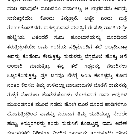
ಮಾರಿ ಬಿಡುವುದೇ ಮಾರಿದರೂ ಪರ್ವಾಗಿಲ್ಲ. ಆ ಬ್ಯಾರದವನು ಅದನ್ನು
ಸಾಕುತ್ತಾನೆಯೇ. ಕೊಂದು ತಿನ್ನುತ್ತಾನೆ. ಅಷ್ಟೇ ಎಂದು ಮತ್ತೆ
ಗೊಣಗತೊಡಗಿದರು ಸಾಕಜ್ಜಿ ಸುಮನ ಮನಸ್ಸಿಗೆ ಈ ಸುದ್ದಿ ಗಾಬರಿಯನ್ನೇ
ಹುಟ್ಟಿಸಿತು. ಏಕೆಂದರೆ ಸುಮ ಹೊಂಬಾಳೆಯನ್ನು ದೂರದಿಂದ
ತರುತ್ತಿದ್ದಂತೆಯೇ ರಾಮ ಗಂಟೆಯ ಸದ್ದಿನೊಂದಿಗೆ ತಲೆ ಅಲ್ಲಾಡಿಸುತ್ತಾ
ಅದನ್ನು ಕೊಡೆಂದು ಕೇಳುತ್ತಿತ್ತು. ಸುಮಳನ್ನು ಬೆನ್ನಮೇಲೆ ಹೊತ್ತು ಆನೆ
ಅಂಬಾರಿ ಮಾಡುತ್ತಿತ್ತು. ತನ್ನ ತಲೆ ಗಡ್ಡವನ್ನು ನೇವರಿಸಲು
ಒಡ್ಡಿಸಿಕೊಡುತ್ತಿತ್ತು. ಪ್ರತಿ ದಿನವೂ ಬೆಳಗ್ಗೆ ಹಿಂಡಿ ಕಲಗಚ್ಚನ್ನು ಕುಡಿದ
ನಂತರ ಕೆಲಸದ ತಿಮ್ಮ ಉಳಿದಲ್ಲಾ ಜಾನುವಾರುಗಳ ಜೊತೆಗೆ ರಾಮನನ್ನು
ಗುಡ್ಡೆಗೆ ಮೇಯಲು ಹೊಡೆದುಕೊಂಡು ಹೋಗುವಾಗ ರಾಮ ಅವುಗಳ
ಮುಖಂಡನಂತೆ ಮುಂದೆ ನಡೆದು ಹೋಗಿ ದೂರ ದೂರದ ಹಾಡಿಗಳಿಗೂ
ಹೋಗುತ್ತಿದ್ದರಿಂದ ವಾಪಸ್ಸು ಬರುವಾಗ ತಿಮ್ಮ ಚೂರಿಹಣ್ಣು, ನೇರಲೇ
ಹಣ್ಣು, ಕಿಸ್ಕೂರಗಳನ್ನು ತಂದು ಸುಮನಿಗೆ ಕೊಡುತ್ತಿದ್ದ. ರಾಮ ಅನೇಕ
ಕಂಬಳಗಳಲ್ಲಿ ನಿರೀಕ್ಷೆಗೂ ಮೀರಿದ ಜಯವನ್ನು ತಂದುಕೊಟ್ಟು ಭಟ್ಟರ