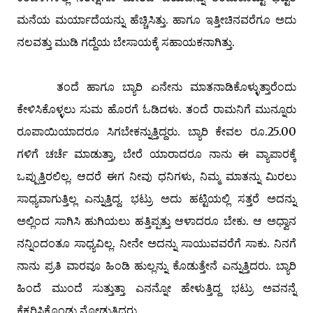
ಮನೆಯ ಮರ್ಯಾದೆಯನ್ನು ಹೆಚ್ಚಿಸಿತ್ತು. ಹಾಗೂ ಇತ್ತೀಚಿನವರೆಗೂ ಅದು
ನಲವತ್ತು ಮುಡಿ ಗದ್ದೆಯ ಬೇಸಾಯಕ್ಕೆ ಸಹಾಯಕನಾಗಿತ್ತು.
ತಂದೆ ಹಾಗೂ ಬ್ಯಾರಿ ಏನೇನು ಮಾತನಾಡಿಕೊಳ್ಳುತ್ತಾರೆಂದು
ಕೇಳಿಸಿಕೊಳ್ಳಲು ಸುಮ ಹೊರಗೆ ಓಡಿದಳು. ತಂದೆ ರಾಮನಿಗೆ ಮುನ್ನೂರು
ರೂಪಾಯಿಯಾದರೂ ಸಿಗಬೇಕನ್ನುತ್ತಿದ್ದರು. ಬ್ಯಾರಿ ಕೇವಲ ರೂ.25.00
ಗಳಿಗೆ ಚರ್ಚೆ ಮಾಡುತ್ತಾ, ಬೇರೆ ಯಾರಾದರೂ ನಾನು ಈ ವ್ಯಾಪಾರಕ್ಕೆ
ಒಪ್ಪುತ್ತಿರಲಿಲ್ಲ. ಆದರೆ ಈಗ ನೀವು ಧನಿಗಳು, ನಿಮ್ಮ ಮಾತನ್ನು ಮಿರಲು
ಸಾಧ್ಯವಾಗುತ್ತಿಲ್ಲ ಎನ್ನುತ್ತಿದ್ದ. ಭಟ್ರು ಅದು ಹಟ್ಟಿಯಲ್ಲಿ ಸತ್ತರೆ ಅದನ್ನು
ಅಲ್ಲಿಂದ ಸಾಗಿಸಿ ಹುಗಿಯಲು ಹತ್ತಿಪ್ಪತ್ತು ಆಳಾದರೂ ಬೇಕು. ಆ ಅಧ್ವಾನ
ನನ್ನಿಂದಂತೂ ಸಾಧ್ಯವಿಲ್ಲ. ನೀನೇ ಅದನ್ನು ಸಾಯುವವರೆಗೆ ಸಾಕು. ನಿನಗೆ
ನಾನು ಪ್ರತಿ ವಾರವೂ ಹಿಂಡಿ ಹುಲ್ಲನ್ನು ಕೊಡುತ್ತೇನೆ ಎನ್ನುತ್ತಿದರು. ಬ್ಯಾರಿ
ಹಿಂದೆ ಮುಂದೆ ಸುತ್ತುತ್ತಾ ಎನನ್ನೋ ಹೇಳುತ್ತಿದ್ದ ಭಟ್ರು ಅವನನ್ನೆ
ಕೆಕ್ಕರಿಸಿಕೊಂಡು ನೋಡುತ್ತಿದ್ದರು.