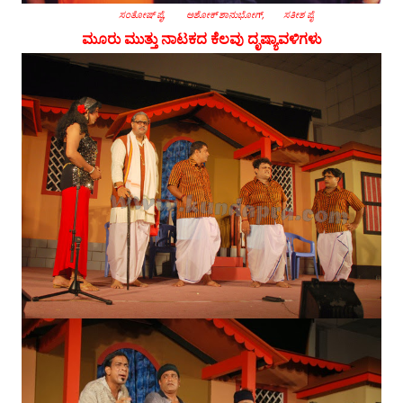
ಸಂತೋಷ್ ಪೈ, ಅಶೋಕ್ ಶಾನುಭೋಗ್, ಸತೀಶ ಪೈ
ಮೂರು ಮುತ್ತು ನಾಟಕದ ಕೆಲವು ದೃಷ್ಯಾವಳಿಗಳು