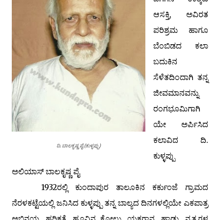
ಆಸಕ್ತಿ, ಅವಿರತ
ಪರಿಶ್ರಮ ಹಾಗೂ
ಬೆಂಬಿಡದ ಕಲಾ
ಬದುಕಿನ
ಸೆಳೆತದಿಂದಾಗಿ ತನ್ನ
ಜೀವಮಾನವನ್ನು
ರಂಗಭೂಮಿಗಾಗಿ
ಯೇ ಅರ್ಪಿಸಿದ
ಕಲಾವಿದ ದಿ.
ದಿ. ಬಾಲಕೃಷ್ಣ ಪೈ (ಕುಳ್ಳಪ್ಪು)
ಕುಳ್ಳಪ್ಪು
ಅಲಿಯಾಸ್ ಬಾಲಕೃಷ್ಣ ಪೈ
1932ರಲ್ಲಿ ಕುಂದಾಪುರ ತಾಲೂಕಿನ ಕರ್ಕುಂಜೆ ಗ್ರಾಮದ
ನೆರಳಕಟ್ಟೆಯಲ್ಲಿ ಜನಿಸಿದ ಕುಳ್ಳಪ್ಪು ತನ್ನ ಬಾಲ್ಯದ ದಿನಗಳಲ್ಲಿಯೇ ಎಕಪಾತ್ರ
ಅಭಿನಯ, ಹರಿಕತೆ, ಹೂವಿನ ಕೋಲು, ಯಕ್ಷಗಾನ, ಹಾಡು, ನೃತ್ಯಗಳ