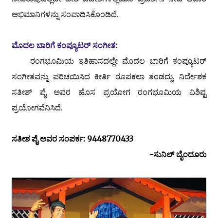
ಅಭಿಮಾನಿಗಳನ್ನು ಸಂಪಾದಿಸಿಕೊಂಡಿದೆ.
ಮೊದಲ ಬಾರಿಗೆ ಕಂಪ್ಯೂಟರ್ ಸಂಗೀತ:
ರಂಗಭೂಮಿಯ ಇತಿಹಾಸದಲ್ಲೇ ಮೊದಲ ಬಾರಿಗೆ ಕಂಪ್ಯೂಟರ್
ಸಂಗೀತವನ್ನು ಪರಿಚಯಿಸಿದ ಕೀರ್ತಿ ರೂಪಕಲಾ ತಂಡದ್ದು. ನಿರ್ದೇಶಕ
ಸತೀಶ್ ಪೈ ಅವರ ಹೊಸ ಪ್ರಯೋಗ ರಂಗಭೂಮಿಯ ವಿಶಿಷ್ಟ
ಪ್ರಯೋಗವೆನಿಸಿದೆ.
ಸತೀಶ ಪೈ ಅವರ ಸಂಪರ್ಕ:
9448770433
-ಸುನಿಲ್ ಬೈಂದೂರು