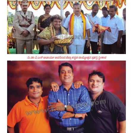
ದಿ. ಡಾ ವಿ ಎಸ್ ಆಚಾರ್ಯ ಅವರಿಂದ ಜಿಲ್ಲಾ ಕನ್ನಡ ರಾಜ್ಯೋತ್ಸವ ಪ್ರಶಸ್ತಿ ಸ್ವೀಕಾರ