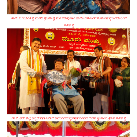
ತಾಯಿ ಕೆ. ಜಯಂತಿ ಪೈ, ಮಡದಿ ಶ್ರೇಯಾ ಪೈ, ಮಗ ಕಲಾಪೂರ್ಣ ಹಾಗೂ ಸಹೋದರ ಸಂತೋಷ ಪೈ ಅವರೊಂದಿಗೆ
ಸತೀಶ ಪೈ
ಡಾ ಬಿ. ಆರ್. ಶೆಟ್ಟಿ, ಆಸ್ಕರ್ ಫೆರ್ನಾಂಡಿಸ್ ಅವರಿಂದ
ದುಬೈ ಕನ್ನಡ ಸಂಘದ ಗೌರವ ಸ್ವೀಕಾರಿಸುತ್ತಿರುವ ಸತೀಶ ಪೈ