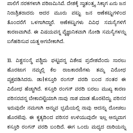
ಪಾಲಿಗೆ ನರಕಗಳಾಗಿ ಪರಿಣಮಿಸಿವೆ. ದೇಶಕ್ಕೆ ಸ್ವಾತಂತ್ರ್ಯ ಸಿಕ್ಕಾಗ ಏನು ಜನ
ನಿರಾಶ್ರಿತರಾದರು ಅದರ ಮೂರು ಪಟ್ಟು ಜನ ಅಣೆಕಟ್ಟುಗಳಿಂದ
ತೊಂದರೆಗೆ ಒಳಗಾಗಿದ್ದಾರೆ. ಅಣೆಕಟ್ಟುಗಳು ವಿವಿಧ ಸಮಸ್ಯೆಗಳಿಗೆ
ಕಾರಣವಾಗಿವೆ. ಈ ವಿಷಯವನ್ನ ವೈಜ್ಞಾನಿಕವಾಗಿ ನೋಡಿ ಸಮಸ್ಯೆಗಳನ್ನು
ಬಗೆಹರಿಸುವ ಯತ್ನ ಆಗಬೇಕಾಗಿದೆ.
11. ವಿಶ್ವಸಂಸ್ಥೆ ಪಶ್ಚಿಮ ಘಟ್ಟವನ್ನ ವಿಶೇಷ ಪ್ರದೇಶವೆಂದು ಸಾರಲು
ಹೊರಟಾಗ ನಮ್ಮಲ್ಲಿ ಕೆಲ ರಾಜಕಾರಣಿಗಳು ತಮ್ಮ ವಿರೋಧ
ವ್ಯಕ್ತಪಡಿಸಿದರು. ಡಾ|ಕಸ್ತೂರಿ ರಂಗನ್‌ ವರದಿ ಬಂದ ನಂತರ ಈ
ವಿರೋಧ ಹೆಚ್ಚಾಗಿದೆ. ಕಸ್ತೂರಿ ರಂಗನ್‌ ವರದಿ ಬರಲು ಮುಖ್ಯ ಕಾರಣ
ಪರಿಸರವನ್ನ ಬೇಕಾಬಿಟ್ಟಿಯಾಗಿ ನಾವು ನಾಶ ಮಾಡ ಹೊರಟಿದ್ದು. ಪರಿಸರ
ಇರುವುದೇ ನಮಗಾಗಿ ಅನ್ನುವ ಭ್ರಮೆಯಲ್ಲಿ ನಾವು ಅದನ್ನು ದೋಚಲು
ಹೊರಟೆವು. ಈ ಕೃತ್ಯದಿಂದ ಪರಿಸರ ಉಳಿಯುವುದೇ ಇಲ್ಲ ಅನ್ನುವಾಗ
ಕಸ್ತೂರಿ ರಂಗನ್‌ ವರದಿ ಬಂದಿದೆ. ಈಗ ಒಂದು ಮಧ್ಯದ ದಾರಿಯನ್ನು