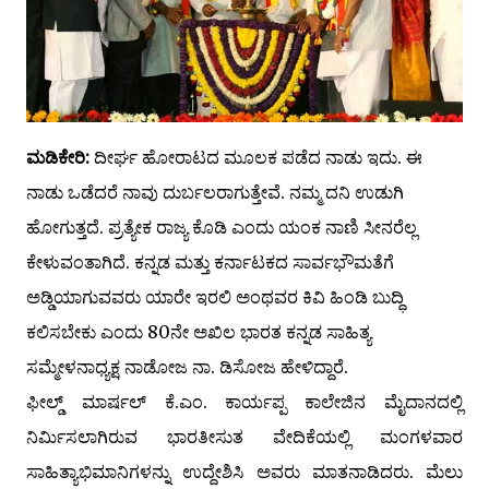
ಮಡಿಕೇರಿ:
ದೀರ್ಘ ಹೋರಾಟದ ಮೂಲಕ ಪಡೆದ ನಾಡು ಇದು. ಈ
ನಾಡು ಒಡೆದರೆ ನಾವು ದುರ್ಬಲರಾಗುತ್ತೇವೆ. ನಮ್ಮ ದನಿ ಉಡುಗಿ
ಹೋಗುತ್ತದೆ. ಪ್ರತ್ಯೇಕ ರಾಜ್ಯ ಕೊಡಿ ಎಂದು ಯಂಕ ನಾಣಿ ಸೀನರೆಲ್ಲ
ಕೇಳುವಂತಾಗಿದೆ. ಕನ್ನಡ ಮತ್ತು ಕರ್ನಾಟಕದ ಸಾರ್ವಭೌಮತೆಗೆ
ಅಡ್ಡಿಯಾಗುವವರು ಯಾರೇ ಇರಲಿ ಅಂಥವರ ಕಿವಿ ಹಿಂಡಿ ಬುದ್ಧಿ
ಕಲಿಸಬೇಕು ಎಂದು 80ನೇ ಅಖಿಲ ಭಾರತ ಕನ್ನಡ ಸಾಹಿತ್ಯ
ಸಮ್ಮೇಳನಾಧ್ಯಕ್ಷ ನಾಡೋಜ ನಾ. ಡಿಸೋಜ ಹೇಳಿದ್ದಾರೆ.
ಫೀಲ್ಡ್ ಮಾರ್ಷಲ್ ಕೆ.ಎಂ. ಕಾರ್ಯಪ್ಪ ಕಾಲೇಜಿನ ಮೈದಾನದಲ್ಲಿ
ನಿರ್ಮಿಸಲಾಗಿರುವ ಭಾರತೀಸುತ ವೇದಿಕೆಯಲ್ಲಿ ಮಂಗಳವಾರ
ಸಾಹಿತ್ಯಾಭಿಮಾನಿಗಳನ್ನು ಉದ್ದೇಶಿಸಿ ಅವರು ಮಾತನಾಡಿದರು. ಮೆಲು