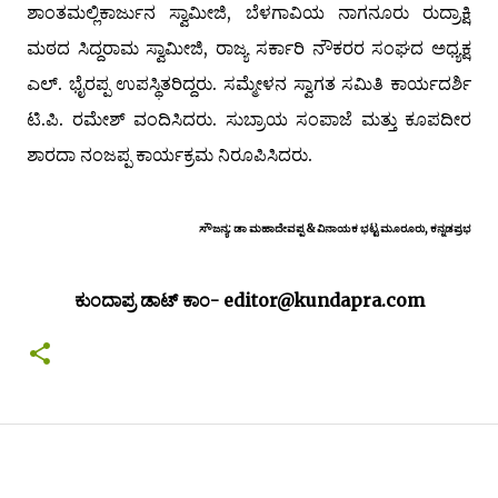
ಶಾಂತಮಲ್ಲಿಕಾರ್ಜುನ ಸ್ವಾಮೀಜಿ, ಬೆಳಗಾವಿಯ ನಾಗನೂರು ರುದ್ರಾಕ್ಷಿ
ಮಠದ ಸಿದ್ದರಾಮ ಸ್ವಾಮೀಜಿ, ರಾಜ್ಯ ಸರ್ಕಾರಿ ನೌಕರರ ಸಂಘದ ಅಧ್ಯಕ್ಷ
ಎಲ್. ಭೈರಪ್ಪ ಉಪಸ್ಥಿತರಿದ್ದರು. ಸಮ್ಮೇಳನ ಸ್ವಾಗತ ಸಮಿತಿ ಕಾರ್ಯದರ್ಶಿ
ಟಿ.ಪಿ. ರಮೇಶ್ ವಂದಿಸಿದರು. ಸುಬ್ರಾಯ ಸಂಪಾಜೆ ಮತ್ತು ಕೂಪದೀರ
ಶಾರದಾ ನಂಜಪ್ಪ ಕಾರ್ಯಕ್ರಮ ನಿರೂಪಿಸಿದರು.
ಸೌಜನ್ಯ: ಡಾ ಮಹಾದೇವಪ್ಪ & ವಿನಾಯಕ ಭಟ್ಟ ಮೂರೂರು, ಕನ್ನಡಪ್ರಭ
ಕುಂದಾಪ್ರ ಡಾಟ್ ಕಾಂ- editor@kundapra.com