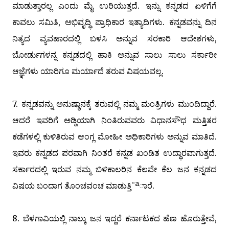
ಮಾಡುತ್ತಾರಲ್ಲ ಎಂದು ಮೈ ಉರಿಯುತ್ತದೆ. ಇನ್ನು ಕನ್ನಡದ ಏಳಿಗೆಗೆ
ಕಾವಲು ಸಮಿತಿ, ಅಭಿವೃದ್ಧಿ ಪ್ರಾಧಿಕಾರ ಇತ್ಯಾದಿಗಳು. ಕನ್ನಡವನ್ನು ದಿನ
ನಿತ್ಯದ ವ್ಯವಹಾರದಲ್ಲಿ ಬಳಸಿ ಅನ್ನುವ ಸರಕಾರಿ ಆದೇಶಗಳು,
ಬೋರ್ಡುಗಳನ್ನ ಕನ್ನಡದಲ್ಲಿ ಹಾಕಿ ಅನ್ನುವ ಸಾಲು ಸಾಲು ಸರ್ಕಾರೀ
ಆಜ್ಞೆಗಳು ಯಾರಿಗೂ ಮರ್ಯಾದೆ ತರುವ ವಿಷಯವಲ್ಲ.
7. ಕನ್ನಡವನ್ನು ಅನುಷ್ಠಾನಕ್ಕೆ ತರುವಲ್ಲಿ ನಮ್ಮ ಮಂತ್ರಿಗಳು ಮುಂದಿದ್ದಾರೆ.
ಆದರೆ ಇವರಿಗೆ ಅಡ್ಡಿಯಾಗಿ ನಿಂತಿರುವವರು ವಿಧಾನಸೌಧ ಮತ್ತಿತರ
ಕಡೆಗಳಲ್ಲಿ ಕುಳಿತಿರುವ ಆಂಗ್ಲ ಮೋಹೀ ಅಧಿಕಾರಿಗಳು ಅನ್ನುವ ಮಾತಿದೆ.
ಇವರು ಕನ್ನಡದ ಪರವಾಗಿ ನಿಂತರೆ ಕನ್ನಡ ಖಂಡಿತ ಉದ್ಧಾರವಾಗುತ್ತದೆ.
ಸರ್ಕಾರದಲ್ಲಿ ಇರುವ ನಮ್ಮ ಬಿಳಿಕಾಲರಿನ ಕೆಲವೇ ಕೆಲ ಜನ ಕನ್ನಡದ
ವಿಷಯ ಬಂದಾಗ ತೊಂಚವಂಚ ಮಾಡುತ್ತಿ¨ªಾರೆ.
8. ಬೆಳಗಾವಿಯಲ್ಲಿ ನಾಲ್ಕು ಜನ ಇದ್ದರೆ ಕರ್ನಾಟಕದ ಹೆಣ ಹೊರುತ್ತೇವೆ,