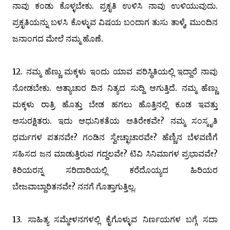
ನಾವು ಕಂಡು ಕೊಳ್ಳಬೇಕು. ಪ್ರಕೃತಿ ಉಳಿಸಿ ನಾವು ಉಳಿಯುವುದು.
ಪ್ರಕೃತಿಯನ್ನು ಬಳಸಿ ಕೊಳ್ಳುವ ವಿಷಯ ಬಂದಾಗ ತುಸು ತಾಳ್ಮೆ, ಮುಂದಿನ
ಜನಾಂಗದ ಮೇಲೆ ನಮ್ಮ ಹೊಣೆ.
12. ನಮ್ಮ ಹೆಣ್ಣು ಮಕ್ಕಳು ಇಂದು ಯಾವ ಪರಿಸ್ಥಿತಿಯಲ್ಲಿ ಇದ್ದಾರೆ ನಾವು
ನೋಡಬೇಕು. ಅತ್ಯಾಚಾರ ದಿನ ನಿತ್ಯದ ಸುದ್ದಿ ಆಗುತ್ತಿದೆ. ನಮ್ಮ ಹೆಣ್ಣು
ಮಕ್ಕಳು ರಾತ್ರಿ ಹೊತ್ತು ಬೇಡ ಹಗಲು ಹೊತ್ತಿನಲ್ಲಿ ಕೂಡ ಇವತ್ತು
ಅಸುರಕ್ಷಿತರು. ಇದು ಆಧುನಿಕತೆಯ ಅತಿರೇಕವೇ? ನಮ್ಮ ಸಂಸ್ಕೃತಿ
ಧರ್ಮಗಳ ಪತನವೇ? ಗಂಡಿನ ಸ್ವೇಚ್ಛಾಚಾರವೇ? ಹೆಣ್ಣಿನ ಬೆಳವಣಿಗೆ
ಸಹಿಸದ ಜನ ಮಾಡುತ್ತಿರುವ ಗದ್ದಲವೇ? ಟಿವಿ ಸಿನಿಮಾಗಳ ಪ್ರಭಾವವೇ?
ಕಿರಿಯರನ್ನ ಸರಿದಾರಿಯಲ್ಲಿ ಕರೆದೊಯ್ಯದ ಹಿರಿಯರ
ಬೇಜವಾಬ್ದಾರಿತನವೇ? ನನಗೆ ಗೊತ್ತಾಗುತ್ತಿಲ್ಲ.
13. ಸಾಹಿತ್ಯ ಸಮ್ಮೇಳನಗಳಲ್ಲಿ ಕೈಗೊಳ್ಳುವ ನಿರ್ಣಯಗಳ ಬಗ್ಗೆ ಸದಾ