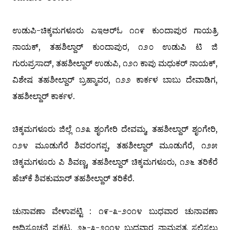
ಉಡುಪಿ-ಚಿಕ್ಕಮಗಳೂರು ಎ‌ಇ‌ಆರ್‌ಓ ೧೧೯ ಕುಂದಾಪುರ ಗಾಯತ್ರಿ
ನಾಯಕ್, ತಹಶಿಲ್ದಾರ್ ಕುಂದಾಪುರ, ೧೨೦ ಉಡುಪಿ ಟಿ ಜಿ
ಗುರುಪ್ರಸಾದ್, ತಹಶೀಲ್ದಾರ್ ಉಡುಪಿ, ೧೨೧ ಕಾಪು ಮಧುಕರ್ ನಾಯಕ್,
ವಿಶೇಷ ತಹಶೀಲ್ದಾರ್ ಬ್ರಹ್ಮಾವರ, ೧೨೨ ಕಾರ್ಕಳ ಬಾಬು ದೇವಾಡಿಗ,
ತಹಶೀಲ್ದಾರ್ ಕಾರ್ಕಳ.
ಚಿಕ್ಕಮಗಳೂರು ಜಿಲ್ಲೆ ೧೨೩ ಶೃಂಗೇರಿ ದೇವಮ್ಮ, ತಹಶೀಲ್ದಾರ್ ಶೃಂಗೇರಿ,
೧೨೪ ಮೂಡುಗೆರೆ ಶಿವರಂಗಪ್ಪ, ತಹಶೀಲ್ದಾರ್ ಮೂಡುಗೆರೆ, ೧೨೫
ಚಿಕ್ಕಮಗಳೂರು ಪಿ ಶಿವಣ್ಣ, ತಹಶೀಲ್ದಾರ್ ಚಿಕ್ಕಮಗಳೂರು, ೧೨೬ ತರಿಕೆರೆ
ಹೆಚ್‌ಕೆ ಶಿವಕುಮಾರ್ ತಹಶೀಲ್ದಾರ್ ತರಿಕೆರೆ.
ಚುನಾವಣಾ ವೇಳಾಪಟ್ಟಿ : ೧೯-೩-೨೦೧೪ ಬುಧವಾರ ಚುನಾವಣಾ
ಅಧಿಸೂಚನೆ ಪ್ರಕಟ. ೨೬-೩-೨೦೧೪ ಬುಧವಾರ ನಾಮಪತ್ರ ಸಲ್ಲಿಸಲು