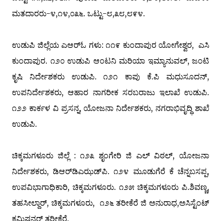
ಮತದಾರರು-೪,೧೪,೦೩೬. ಒಟ್ಟು-೮,೩೮,೮೯೪.
ಉಡುಪಿ ಜಿಲ್ಲೆಯ ಎ‌ಆರ್‌ಓ ಗಳು: ೧೧೯ ಕುಂದಾಪುರ ಯೋಗೇಶ್ವರ, ಎಸಿ
ಕುಂದಾಪುರ. ೧೨೦ ಉಡುಪಿ ಆಂಟನಿ ಮರಿಯಾ ಇಮ್ಯಾನುವಲ್, ಜಂಟಿ
ಕೃಷಿ ನಿರ್ದೇಶಕರು ಉಡುಪಿ. ೧೨೧ ಕಾಪು ಕೆ.ಪಿ ಮಧುಸೂದನ್,
ಉಪನಿರ್ದೇಶಕರು, ಆಹಾರ ನಾಗರೀಕ ಸರಬರಾಜು ಇಲಾಖೆ ಉಡುಪಿ.
೧೨೨ ಕಾರ್ಕಳ ವಿ ಪ್ರಸನ್ನ, ಯೋಜನಾ ನಿರ್ದೇಶಕರು, ನಗರಾಭಿವೃದ್ಧಿ ಶಾಖೆ
ಉಡುಪಿ.
ಚಿಕ್ಕಮಗಳೂರು ಜಿಲ್ಲೆ : ೧೨೩ ಶೃಂಗೇರಿ ಜಿ ಎಲ್ ವಿಠಲ್, ಯೋಜನಾ
ನಿರ್ದೇಶಕರು, ಡಿ‌ಆರ್‌ಡಿ‌ಎಝಡ್‌ಪಿ. ೧೨೪ ಮೂಡುಗೆರೆ ಕೆ ಚೆನ್ನಬಸಪ್ಪ,
ಉಪವಿಭಾಗಾಧಿಕಾರಿ, ಚಿಕ್ಕಮಗಳೂರು. ೧೨೫ ಚಿಕ್ಕಮಗಳೂರು ಪಿ.ಶಿವಣ್ಣ,
ತಹಸೀಲ್ದಾರ್, ಚಿಕ್ಕಮಗಳೂರು, ೧೨೬ ತರೀಕೆರೆ ಜಿ ಅನುರಾಧ,ಅಸಿಸ್ಟೆಂಟ್
ಕಮಿಷನರ್ ತರೀಕೆರೆ.