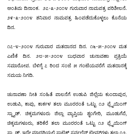
ಅಂತಿಮ ದಿನಾಂಕ. ೨೭-೩-೨೦೧೪ ಗುರುವಾರ ನಾಮಪತ್ರ ಪರಿಶೀಲನೆ.
೨೯-೩-೨೦೧೪ ಶನಿವಾರ ನಾಮಪತ್ರ ಹಿಂಪಡೆದುಕೊಳ್ಳಲು ಕೊನೆಯ
ದಿನ.
೧೭-೪-೨೦೧೪ ಗುರುವಾರ ಮತದಾನದ ದಿನ. ೧೬-೫-೨೦೧೪ ಮತ
ಎಣಿಕೆ ದಿನ. ೨೮-೫-೨೦೧೪ ಬುಧವಾರ ಚುನಾವಣಾ ಪ್ರಕ್ರಿಯೆ
ಸಮಾರೋಪ. ಬೆಳಿಗ್ಗೆ ೭ ರಿಂದ ಸಂಜೆ ೫ ಗಂಟೆಯವರೆಗೆ ಮತದಾನಕ್ಕೆ
ಸಮಯ ನಿಗದಿ.
ಚುನಾವಣಾ ನೀತಿ ಸಂಹಿತೆ ಪಾಲನೆಗೆ ಉಡುಪಿ ಜಿಲ್ಲೆಯ ಕುಂದಾಪುರ,
ಉಡುಪಿ, ಕಾಪು, ಕಾರ್ಕಳ ತಲಾ ಮೂರರಂತೆ ಒಟ್ಟು ೧೨ ಫ್ಲೈಯಿಂಗ್
ಸ್ಕ್ವಾಡ್. ಚಿಕ್ಕಮಗಳೂರು ಜಿಲ್ಲಾ ವ್ಯಾಪ್ತಿಯ ಶೃಂಗೇರಿ, ಮೂಡುಗೆರೆ,
ಚಿಕ್ಕಮಗಳೂರು, ತರಿಕೆರೆ ತಲಾ ಮೂರರಂತೆ ಒಟ್ಟು ೧೨ ಫ್ಲೈಯಿಂಗ್
ಸ್ಕ್ವಾಡ್. ಇದೇ ಮಾದರಿಯಲ್ಲಿ ಸ್ಟಾಟಿಕ್ ಸರ್ವಲೆನ್ಸ್ ಟೀಮ್‌ಗಳು ತಲಾ ೧೨,