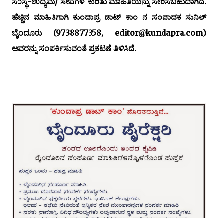
ಸಂಸ್ಥೆ-ಉದ್ಯಮ/ ಸೇವೆಗಳ ಕುರಿತು ಮಾಹಿತಿಯನ್ನು ಸೇರಿಸಬಹುದಾಗಿದೆ.
ಹೆಚ್ಚಿನ ಮಾಹಿತಿಗಾಗಿ ಕುಂದಾಪ್ರ ಡಾಟ್ ಕಾಂ ನ ಸಂಪಾದಕ ಸುನಿಲ್
ಬೈಂದೂರು (9738877358, editor@kundapra.com)
ಅವರನ್ನು ಸಂಪರ್ಕಿಸುವಂತೆ ಪ್ರಕಟಣೆ ತಿಳಿಸಿದೆ.