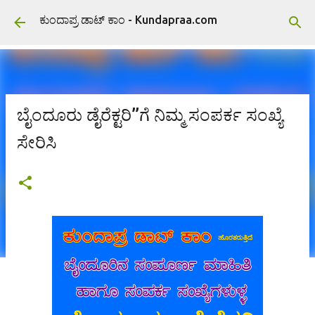
ವಿಷಯಕ್ಕೆ ಹೋಗಿ
ಕುಂದಾಪ್ರ ಡಾಟ್ ಕಾಂ - Kundapraa.com
ಬೈಂದೂರು ಡೈರೆಕ್ಟರಿ”ಗೆ ನಿಮ್ಮ ಸಂಪರ್ಕ ಸಂಖ್ಯೆ
ಸೇರಿಸಿ