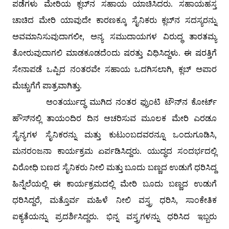
ಪಡೆಗಳು ಮೇರಿಯ ಕ್ಲಬ್‌ನ ಸಹಾಯ ಯಾಚಿಸಿದರು. ಸಹಾಯಹಸ್ತ
ಚಾಚಿದ ಮೇರಿ ಯಾವುದೇ ಕಾರಣಕ್ಕೂ ಸೈನಿಕರು ಕ್ಲಬ್‌ನ ಸದಸ್ಯರನ್ನು
ಅವಮಾನಿಸುವುದಾಗಲೀ, ಅನ್ಯ ಸಮುದಾಯಗಳ ವಿರುದ್ಧ ತಾರತಮ್ಯ
ತೋರುವುದಾಗಲಿ ಮಾಡಕೂಡದೆಂದು ಷರತ್ತು ವಿಧಿಸಿದ್ದಳು. ಈ ಷರತ್ತಿಗೆ
ಸೇನಾಪಡೆ ಒಪ್ಪಿದ ನಂತರವೇ ಸಹಾಯ ಒದಗಿಸಲಾಗಿ, ಕ್ಲಬ್ ಅಪಾರ
ಮೆಚ್ಚುಗೆಗೆ ಪಾತ್ರವಾಗಿತ್ತು.
ಅಂತರ್ಯುದ್ಧ ಮುಗಿದ ನಂತರ ಫ್ರುಂಟಿ ಟೌನ್‌ನ ಕೋರ್ಟ್
ಹೌಸ್‌ನಲ್ಲಿ ತಾಯಂದಿರ ದಿನ ಆಚರಿಸುವ ಮೂಲಕ ಮೇರಿ ಎರಡೂ
ಸೈನ್ಯಗಳ ಸೈನಿಕರನ್ನು ಮತ್ತು ಕುಟುಂಬದವರನ್ನೂ ಒಂದುಗೂಡಿಸಿ,
ಮನರಂಜನಾ ಕಾರ್ಯಕ್ರಮ ಏರ್ಪಡಿಸಿದ್ದರು. ಯುದ್ಧದ ಸಂದರ್ಭದಲ್ಲಿ
ವಿರೋಧಿ ಬಣದ ಸೈನಿಕರು ನೀಲಿ ಮತ್ತು ಬೂದು ಬಣ್ಣದ ಉಡುಗೆ ಧರಿಸಿದ್ದ
ಹಿನ್ನೆಲೆಯಲ್ಲಿ ಈ ಕಾರ್ಯಕ್ರಮದಲ್ಲಿ ಮೇರಿ ಬೂದು ಬಣ್ಣದ ಉಡುಗೆ
ಧರಿಸಿದ್ದರೆ, ಮತ್ತೊರ್ವ ಮಹಿಳೆ ನೀಲಿ ವಸ್ತ್ರ ಧರಿಸಿ, ಸಾಂಕೇತಿಕ
ಐಕ್ಯತೆಯನ್ನು ಪ್ರದರ್ಶಿಸಿದ್ದರು. ಭಿನ್ನ ವಸ್ತ್ರಗಳನ್ನು ಧರಿಸಿದ ಇಬ್ಬರು