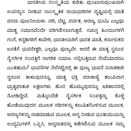
ಭಾರತೀಯ ಸಂಸ್ಕೃತಿಯ ಕುರಿತು ಪುಂಖಾನುಪುಂಖವಾಗಿ
ಉಪನ್ಯಾಸ ನೀಡುವ ಸಾಂಸ್ಕೃತಿಕ ರಾಯಭಾರಿಗಳ ದೃಷ್ಟಿಯಲ್ಲಿ ಮಾತೆ
ಪರಮ ಪೂಜನೀಯಳು. ನದಿ, ಬೆಟ್ಟ, ಪರ್ವತ, ಅರಣ್ಯ, ಭೂಮಿ ಎಲ್ಲವೂ
ಮಾತೃ ಸಮಾನವೆಂದೇ ಪರಿಗಣಿಸಲಾಗುತ್ತದೆ. ಸಮಸ್ತ ಹಿಂದೂಗಳಿಗೆ
ಗಂಗೆ, ಕನ್ನಡಿಗರಿಗೆ ಕಾವೇರಿ, ಭಾರತೀಯರಿಗೆ ಭಾರತ ಮಾತೆ, ಕರ್ನಾಟಕದ
ಜನತೆಗೆ ಭುವನೇಶ್ವರಿ, ಎಲ್ಲವೂ ಪೂಜ್ಯವೇ. ಆದರೆ ಈ ಮಾತೃ ಸ್ವರೂಪ
ನೈಸರ್ಗಿಕ ಸಂಪತ್ತಿಗೆ ನಾಗರಿಕ ಸಮಾಜ ಸಲ್ಲಿಸುತ್ತಿರುವ ಸೇವೆಯಾದರೂ
ಎಂತಹುದು? ಭಾವನೆಗಳ ನೆಲೆಗಟ್ಟಿನಲ್ಲಿ ಈ ಪೂಜ್ಯ ಭಾವನೆ ವಿನಾಶಕಾರಿ
ಸ್ವರೂಪ ತಾಳುವುದನ್ನೂ, ಮಾತೃ ಭಕ್ತಿ ಪರಾಕಾಷ್ಠೆ ತಲುಪಿದಾಗ
ಭ್ರಾತೃಘಾತುಕ ಲಕ್ಷಣಗಳು ಹೊರ ಹೊಮ್ಮುವುದನ್ನೂ ಇತಿಹಾಸದಲ್ಲಿ
ನೋಡಿದ್ದೇವೆ. ಮತ್ತೊಂದೆಡೆ ನೈಸರ್ಗಿಕ ಸಂಪತ್ತನ್ನು ಕೊಳ್ಳೆ
ಹೊಡೆಯುವುದರ ಮೂಲಕ ನದಿಗಳನ್ನು ಕಲುಷಿತಗೊಳಿಸುವ ಮೂಲಕ,
ಅರಣ್ಯಗಳನ್ನು ನಾಶಮಾಡುವ ಮೂಲಕ, ಅನ್ನ ನೀಡುವ ಭೂತಾಯಿಯನ್ನು
ಉದ್ಯಮಿಗಳಿಗೆ ಒಪ್ಪಿಸಿ, ಅನ್ನದಾತರನ್ನು ಕಡೆಗಣಿಸುವ ಮೂಲಕ ನಮ್ಮ