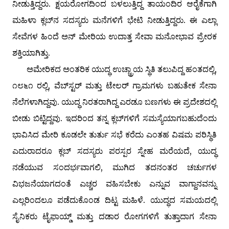
ನೀಡುತ್ತಿದ್ದರು. ಕ್ಷಯರೋಗದಿಂದ ಬಳಲುತ್ತಿದ್ದ ತಾಯಂದಿರ ಆರೈಕೆಗಾಗಿ
ಮಹಿಳಾ ಕ್ಲಬ್‌ನ ಸದಸ್ಯರು ಮನೆಗಳಿಗೆ ಭೇಟಿ ನೀಡುತ್ತಿದ್ದರು. ಈ ಎಲ್ಲಾ
ಸೇವೆಗಳ ಹಿಂದೆ ಅನ್ ಮೇರಿಯ ಉದಾತ್ತ ಸೇವಾ ಮನೋಭಾವ ಪ್ರೇರಕ
ಶಕ್ತಿಯಾಗಿತ್ತು.
ಅಮೇರಿಕದ ಅಂತರಿಕ ಯುದ್ಧ ಉಚ್ಚ್ರಾಯ ಸ್ಥಿತಿ ತಲುಪಿದ್ದ ಹಂತದಲ್ಲಿ,
೧೮೬೧ ರಲ್ಲಿ, ವೆಬ್‌ಸ್ಟರ್ ಮತ್ತು ಟೇಲರ್ ಗ್ರಾಮಗಳು ಬಹುತೇಕ ಸೇನಾ
ನೆಲೆಗಳಾಗಿದ್ದವು. ಯುದ್ಧ ನಿರತರಾಗಿದ್ದ ಎರಡೂ ಬಣಗಳು ಈ ಪ್ರದೇಶದಲ್ಲಿ
ಬೀಡು ಬಿಟ್ಟಿದ್ದವು. ಇದರಿಂದ ತನ್ನ ಕ್ಲಬ್‌ಗಳಿಗೆ ಸಮಸ್ಯೆಯಾಗಬಹುದೆಂದು
ಭಾವಿಸಿದ ಮೇರಿ ಕೂಡಲೇ ತುರ್ತು ಸಭೆ ಕರೆದು ಎಂತಹ ವಿಷಮ ಪರಿಸ್ಥಿತಿ
ಎದುರಾದರೂ ಕ್ಲಬ್ ಸದಸ್ಯರು ಪರಸ್ಪರ ಸ್ನೇಹ ಮರೆಯದೆ, ಯುದ್ಧ
ನಡೆಯುವ ಸಂದರ್ಭವಾಗಲಿ, ಮುಗಿದ ತದನಂತರ ಚರ್ಚುಗಳ
ವಿಭಜನೆಯಾಗದಂತೆ ಎಚ್ಚರ ವಹಿಸಬೇಕು ಎನ್ನುವ ವಾಗ್ದಾನವನ್ನು
ಎಲ್ಲರಿಂದಲೂ ಪಡೆದುಕೊಂಡ ದಿಟ್ಟ ಮಹಿಳೆ. ಯುದ್ಧದ ಸಮಯದಲ್ಲಿ
ಸೈನಿಕರು ಟೈಫಾಯ್ಡ್ ಮತ್ತು ದಡಾರ ರೋಗಗಳಿಗೆ ತುತ್ತಾದಾಗ ಸೇನಾ