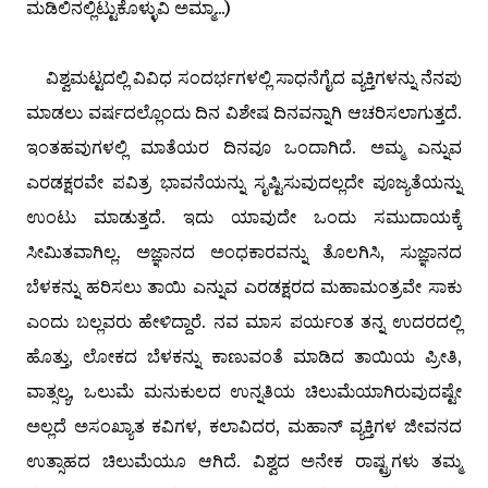
ಮಡಿಲಿನಲ್ಲಿಟ್ಟುಕೊಳ್ಳುವಿ ಅಮ್ಮಾ...)
ವಿಶ್ವಮಟ್ಟದಲ್ಲಿ ವಿವಿಧ ಸಂದರ್ಭಗಳಲ್ಲಿ ಸಾಧನೆಗೈದ ವ್ಯಕ್ತಿಗಳನ್ನು ನೆನಪು
ಮಾಡಲು ವರ್ಷದಲ್ಲೊಂದು ದಿನ ವಿಶೇಷ ದಿನವನ್ನಾಗಿ ಆಚರಿಸಲಾಗುತ್ತದೆ.
ಇಂತಹವುಗಳಲ್ಲಿ ಮಾತೆಯರ ದಿನವೂ ಒಂದಾಗಿದೆ. ಅಮ್ಮ ಎನ್ನುವ
ಎರಡಕ್ಷರವೇ ಪವಿತ್ರ ಭಾವನೆಯನ್ನು ಸೃಷ್ಟಿಸುವುದಲ್ಲದೇ ಪೂಜ್ಯತೆಯನ್ನು
ಉಂಟು ಮಾಡುತ್ತದೆ. ಇದು ಯಾವುದೇ ಒಂದು ಸಮುದಾಯಕ್ಕೆ
ಸೀಮಿತವಾಗಿಲ್ಲ. ಅಜ್ಞಾನದ ಅಂಧಕಾರವನ್ನು ತೊಲಗಿಸಿ, ಸುಜ್ಞಾನದ
ಬೆಳಕನ್ನು ಹರಿಸಲು ತಾಯಿ ಎನ್ನುವ ಎರಡಕ್ಷರದ ಮಹಾಮಂತ್ರವೇ ಸಾಕು
ಎಂದು ಬಲ್ಲವರು ಹೇಳಿದ್ದಾರೆ. ನವ ಮಾಸ ಪರ್ಯಂತ ತನ್ನ ಉದರದಲ್ಲಿ
ಹೊತ್ತು, ಲೋಕದ ಬೆಳಕನ್ನು ಕಾಣುವಂತೆ ಮಾಡಿದ ತಾಯಿಯ ಪ್ರೀತಿ,
ವಾತ್ಸಲ್ಯ, ಒಲುಮೆ ಮನುಕುಲದ ಉನ್ನತಿಯ ಚಿಲುಮೆಯಾಗಿರುವುದಷ್ಟೇ
ಅಲ್ಲದೆ ಅಸಂಖ್ಯಾತ ಕವಿಗಳ, ಕಲಾವಿದರ, ಮಹಾನ್ ವ್ಯಕ್ತಿಗಳ ಜೀವನದ
ಉತ್ಸಾಹದ ಚಿಲುಮೆಯೂ ಆಗಿದೆ. ವಿಶ್ವದ ಅನೇಕ ರಾಷ್ಟ್ರಗಳು ತಮ್ಮ