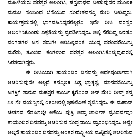
ಮಹಿಳೆಯರು ಪರಸ್ಪರ ಆಲಂಗಿಸಿ, ಹಸ್ತಲಾಘವ ನೀಡುವುದರ ಮೂಲಕ
ಮನುಜ ಸಂಬಂಧ ಬೆಸೆಯುವ ಸಂದೇಶವನ್ನೂ ಮೇರಿ ನೀಡಿದ್ದರು.
ಕಾರ್ಯಕ್ರಮದಲ್ಲಿ ಭಾಗವಹಿಸಿದ್ದವರೆಲ್ಲರೂ ಇದೇ ರೀತಿ ಪರಸ್ಪರ
ಆಲಂಗಿಸಿಕೊಂಡು ಐಕ್ಯತೆಯನ್ನು ಪ್ರದರ್ಶಿಸಿದ್ದರು. ಅಲ್ಲಿ ನೆರೆದಿದ್ದ ಎರಡೂ
ಪಂಗಡಗಳ ಜನ ತಮಗೇ ಅರಿವಿಲ್ಲದಂತೆ ಯುದ್ಧ ಪರಂಪರೆಯನ್ನು
ಮರೆತು, ತುಂಬಿದ ಕಂಗಳಿಂದ ಪರಸ್ಪರ ಆಲಂಗಿಸಿಕೊಳ್ಳುವುದರಲ್ಲಿ
ನಿರತರಾಗಿದ್ದರು.
ಈ ರೀತಿಯಾಗಿ ತಾಯಂದಿರ ದಿನವನ್ನು ಅರ್ಥಪೂರ್ಣವಾಗಿ
ಆಚರಿಸುವುದೇ ಅಲ್ಲದೆ ತನ್ಮೂಲಕ ವಿಶ್ವ ಭ್ರಾತೃತ್ವ, ಮಾನವತೆಯನ್ನು
ಜಗತ್ತಿಗೆ ಸಾರುವ ಮಹತ್ತರ ಕಾರ್ಯ ಕೈಗೊಂಡ ಅನ್ ಮೇರಿ ರೀವ್ಸ್ ತನ್ನ
೭೨ ನೇ ವಯಸ್ಸಿನಲ್ಲಿ ೧೯೦೫ರಲ್ಲಿ ಇಹಲೋಕ ತ್ಯಜಿಸಿದ್ದರು. ಈ ಮಹಾನ್
ಚೇತನದ ನೆನಪಿನಲ್ಲೇ ಆಕೆಯ ಪುತ್ರಿ ಅನ್ನಾ ಜಾರ್ವಿಸ್ ಪ್ರತಿವರ್ಷವೂ
ತಾಯಂದಿರ ದಿನವನ್ನು ಆಚರಿಸುವ ಸಂಪ್ರದಾಯ ಪ್ರಾರಂಭಿಸಿದ್ದರು. ಅಷ್ಟೇ
ಅಲ್ಲದೆ ತಾಯಂದಿರ ದಿನವನ್ನು ಅಂತರ ರಾಷ್ಟ್ರೀಯ ಮಟ್ಟದಲ್ಲಿ ಆಚರಿಸುವ