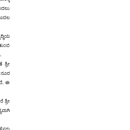
ಮೊದಲು
ಮೊದಲ
ದ್ಧಿಯ
ತುಂಬಿ
.
 ಶ್ರೀ
ತ ನೂರ
ದೆ. ಈ
 ಶ್ರೀ
ಯವಾಗಿ
ಹೆಸರು