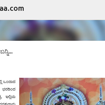
raa.com
ವಿಷಯಕ್ಕೆ ಹೋಗಿ
ನಿ...
ಲ್ಲಿ ಒಂದಾದ
ತೆ ಭರದಿಂದ
ರ. ಇಲ್ಲಿಯ
 ಪರಶುರಾಮ