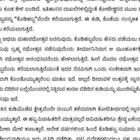
ಕೂಡ ಕೇಳಿ ಬಂದಿದೆ. ಇತಿಹಾಸದ ದಾಖಲೆಗಳಲ್ಲಿದ್ದಂತೆ ಕೋಟೇಶ್ವರದ ಮೂಲ 
ಬ್ಬವನ್ನು “ಕೊಡಿಹಬ್ಬ”ವೆಂದೇ ಕರೆಯಲಾಗುತ್ತದೆ. ಈ ಕುಡಿ, ಕೊಡೆಯ ಸಂಸ್ಕø
ು ಕರೆಯಲಾಗುತ್ತಿದೆ.
ಬ್ಬ ಅಥವಾ ಮಹಾರಥೋತ್ಸವ ಜರಗುವುದು. ಕೊಡಿಹಬ್ಬವೆಂಬ ಹೆಸರು ಪಡೆಯಲು
ುವು ಬ್ರಹ್ಮ ರಥೋತ್ಸವ ನಡೆಸುವುದೆಂದು ತೀರ್ಮಾನಿಸಿದಾಗ ಆ ಮೂಹೂರ್ತಕ್
ಿ ರಥೋತ್ಸವ ಆರಂಭಿಸಿದನೆಂದು ಹೇಳಲಾಗುತ್ತಿದೆ. ಹೀಗೆ ಮೊದಲ ರಥೋತ್ಸವ
ಬ್ಬವೆಂದು ಕರೆಯಲಾಗುತ್ತಿದೆಯಂತೆ ಇದರ ನೆನಪಿಗಾಗಿ ಒಂದು ಸಂಕೇತವಾಗಿ ಇ
ದಲಾಗಿ ಕೊಂಡೊಯ್ಯುತ್ತಾರೆಂಬ ಮಾತೂ ಇದೆ. ಅಲ್ಲದೆ ದೀಪಾವಳಿ ಉತ್ಸವಕ್ಕೆ ಸ್ನಾನಕ್
ಿದಿರಿನ ಬಲ್ಲೆಯೊಂದರಲ್ಲಿ ಸಿಕ್ಕಿರುವ ಕಾರಣ ಬಿದಿರಿನ ಕುಡಿಯನ್ನು ಮುಂದಿಟ್ಟು
ಸವೂ ಇದೆ.
 ಕುಡಿಯೊಡೆವ ಕ್ಷೇತ್ರವೆಂದೇ ನಂಬುಗೆ ತಳೆದವರಾಗಿ ಕೋಟಿತೀರ್ಥದಲ್ಲಿ ಸ್ನಾ
್ಯುತ್ತಾರೆ. ಈ ಹಬ್ಬ ವಿವಾಹಿತರಿಗೆ ಮಾತ್ರವಲ್ಲದೆ ಅವಿವಾಹಿತರಿಗೂ ಶ್ರೇಷ್ಠ ಏಕೆಂ
ಮೇಳಾ ಮೇಳಿ ಕಾಣುತ್ತಾರೆ. ಅನೇಕ ವರ್ಷಗಳಿಂದ ಹಿಂದೆ ಕೊಡಿಹಬ್ಬ ಸುಮಾರು
ಕೇಂದ್ರವಾಗಿಯೂ ಇದು ಪ್ರಸಿದ್ದಿ ಪಡೆದಿತ್ತು. ಘಟ್ಟ ಪ್ರದೇಶಗಳಿಂದಲೂ ಸಹ ವ್ಯಾಪಾ