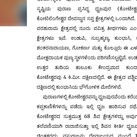
ಸೃಷ್ಟಿಯ ಪುರಾಣ ಪ್ರಸಿದ್ಧ ಧ್ವಜಪುರ (ಕೋಟೇಶ್ವ
ಕೋಟಿಲಿಂಗೇಶ್ವರ ದೇವಸ್ಥಾನ ಸಪ್ತ ಕ್ಷೇತ್ರಗಳಲ್ಲಿ ಒಂದಾಗಿದೆ.
ಪರಶುರಾಮ ಕ್ಷೇತ್ರದಲ್ಲಿ ನೂರು ಪವಿತ್ರ ತೀರ್ಥಗಳೂ ಎಂಬ
ಕ್ಷೇತ್ರಗಳೂ ಇವೆ. ಉಡುಪಿ, ಸುಬ್ರಹ್ಮಣ್ಯ, ಕುಂಭಾಸಿ, 
ಶಂಕರನಾರಾಯಣ, ಗೋಕರ್ಣ ಮತ್ತು ಕೊಲ್ಲೂರು ಈ ಏಳು ಕ
ಮೋಕ್ಷದಾಯಕ ಪುಣ್ಯ ಸ್ಥಳಗಳೆಂದು ಪರಿಗಣಿಸಲ್ಪಟ್ಟಿವೆ. ಉಡು
ಉತ್ತರ ತುದಿಯ ತಾಲೂಕು ಕೇಂದ್ರವಾದ ಕುಂದಾ
ಕೋಟೇಶ್ವರವು 4 ಕಿ.ಮೀ. ದಕ್ಷಿಣದಲ್ಲಿದೆ. ಈ ಕ್ಷೇತ್ರದ ಪಶ್
ದಕ್ಷಿಣದಲ್ಲಿ ಕುಂಭಾಸಿಯ ಭೌಗೋಳಿಕ ಮೇರೆಗಳಿವೆ.
ಪುರಾಣಗಳಲ್ಲಿ ಕೋಟೇಶ್ವರವನ್ನು ಧ್ವಜಪುರವೆಂದು ಕರೆಯಲಾಗಿ
ಕಪ್ಪಕಾಣಿಕೆಗಳನ್ನು ಪಡೆದು ಇಲ್ಲಿ ಧ್ವಜ ಹಾರಿಸುವ ರ
ಕೋಟೇಶ್ವರದ ಸುತ್ತಮುತ್ತ 68 ಶಿವ ಕ್ಷೇತ್ರಗಳಿದ್ದು ಅವ
ತಲೆವಣಿಯಾಗಿ ರಾರಾಜಿಸುತ್ತಾ ಇಲ್ಲಿ ಶಿವನ ಕೀರ್ತಿ ಧ್ವ
ಚಿಂತಕರದು. ವಸುರಾಜನು ದೇವಾಲಯದ ಮುಂದೆ 114 ಹಸ