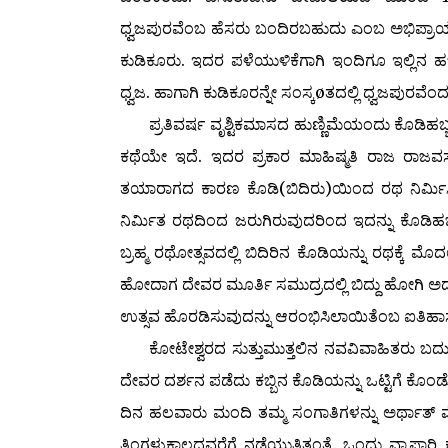
ಧ್ವಜಪುರವೆಂಬ ಹೆಸರು ಬಂದಿರಬಹುದು ಎಂಬ ಅಭಿಪ್ರಾಯ 
ಕುಡಿಕೂರು. ಇದರ ಪಳೆಯುಳಿಕೆಗಾಗಿ ಇಂದಿಗೂ ಇಲ್ಲಿನ ಹ
ಧ್ವಜ. ಹಾಗಾಗಿ ಕುಡಿಕೂರನ್ನೇ ಸಂಸ್ಕøತದಲ್ಲಿ ಧ್ವಜಪುರವೆಂದ
ಪ್ರತಿವರ್ಷ ವೃಶ್ಟಿಕಮಾಸದ ಹುಣ್ಣಿಮೆಯಂದು ಕೊಡಿಹ
ಕಥೆಯೇ ಇದೆ. ಇದರ ಪ್ರಕಾರ ಮಾಹಿಷ್ಮತಿ ರಾಜ ರಾಜವಸ
ತಯಾರಾಗದ ಕಾರಣ ಕೊಡಿ(ಬಿದಿರು)ಯಿಂದ ರಥ ನಿರ್ಮಿಸ
ನಿರ್ಮಿತ ರಥದಿಂದ ಜರುಗಿರುವುದರಿಂದ ಇದನ್ನು ಕೊಡಿಹ
ಬ್ರಹ್ಮ ರಥೋತ್ಸವದಲ್ಲಿ ಬಿದಿರಿನ ಕೊಡಿಯನ್ನು ರಥಕ್ಕೆ ಮೊ
ಹೋದಾಗ ದೇವರ ಮೂರ್ತಿ ಸಮುದ್ರದಲ್ಲಿ ಬಿದ್ದು ಹೋಗಿ ಅದು ಬ
ಉತ್ಸವ ಹೊರಡಿಸುವುದನ್ನು ಆರಂಭಿಸಿಲಾಯಿತೆಂಬ ಐತಿಹಾ
ಕೋಟೇಶ್ವರದ ಸುತ್ತುಮುತ್ತಲಿನ ನವವಿವಾಹಿತರು ಬದುಕಿನ
ದೇವರ ದರ್ಶನ ಪಡೆದು ಕಬ್ಬಿನ ಕೊಡಿಯನ್ನು ಒಟ್ಟಿಗೆ ಕೊಂಡೊಯ
ದಿನ ಹಲವಾರು ಮಂದಿ ತಮ್ಮ ಸಂಗಾತಿಗಳನ್ನು ಅರ್ಥಾತ್ 
ತಿಂಗಳುಕಾಲದವರೆಗೆ ನಡೆಯುತ್ತಿತ್ತಂತೆ. ಒಂದು ವ್ಯಾಪಾರಿ 