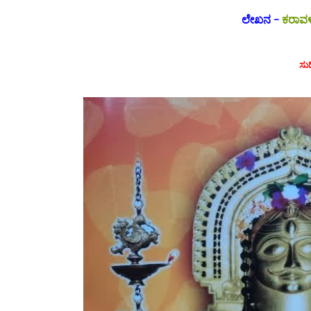
ಲೇಖನ -
ಕರಾವಳಿ
ಸು