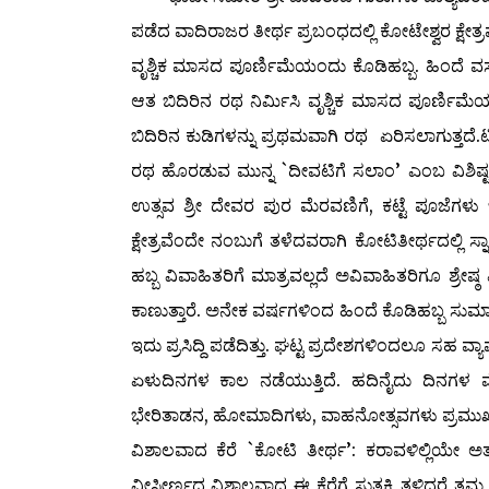
ಪಡೆದ ವಾದಿರಾಜರ ತೀರ್ಥ ಪ್ರಬಂಧದಲ್ಲಿ ಕೋಟೇಶ್ವರ ಕ್ಷೇತ್ರವನ
ವೃಶ್ಚಿಕ ಮಾಸದ ಪೂರ್ಣಿಮೆಯಂದು ಕೊಡಿಹಬ್ಬ. ಹಿಂದೆ ವಸು
ಆತ ಬಿದಿರಿನ ರಥ ನಿರ್ಮಿಸಿ ವೃಶ್ಚಿಕ ಮಾಸದ ಪೂರ್ಣಿಮೆ
ಬಿದಿರಿನ ಕುಡಿಗಳನ್ನು ಪ್ರಥಮವಾಗಿ ರಥ ಏರಿಸಲಾಗುತ್ತದೆ.ಟ
ರಥ ಹೊರಡುವ ಮುನ್ನ `ದೀವಟಿಗೆ ಸಲಾಂ’ ಎಂಬ ವಿಶಿಷ
ಉತ್ಸವ ಶ್ರೀ ದೇವರ ಪುರ ಮೆರವಣಿಗೆ, ಕಟ್ಟೆ ಪೂಜೆಗಳು
ಕ್ಷೇತ್ರವೆಂದೇ ನಂಬುಗೆ ತಳೆದವರಾಗಿ ಕೋಟಿತೀರ್ಥದಲ್ಲಿ ಸ
ಹಬ್ಬ ವಿವಾಹಿತರಿಗೆ ಮಾತ್ರವಲ್ಲದೆ ಅವಿವಾಹಿತರಿಗೂ ಶ್ರ
ಕಾಣುತ್ತಾರೆ. ಅನೇಕ ವರ್ಷಗಳಿಂದ ಹಿಂದೆ ಕೊಡಿಹಬ್ಬ ಸುಮ
ಇದು ಪ್ರಸಿದ್ದಿ ಪಡೆದಿತ್ತು. ಘಟ್ಟ ಪ್ರದೇಶಗಳಿಂದಲೂ ಸಹ ವ
ಏಳುದಿನಗಳ ಕಾಲ ನಡೆಯುತ್ತಿದೆ. ಹದಿನೈದು ದಿನ
ಭೇರಿತಾಡನ, ಹೋಮಾದಿಗಳು, ವಾಹನೋತ್ಸವಗಳು ಪ್ರಮುಖ
ವಿಶಾಲವಾದ ಕೆರೆ `ಕೋಟಿ ತೀರ್ಥ’: ಕರಾವಳಿಲ್ಲಿಯೇ 
ವೀಸ್ತೀರ್ಣದ ವಿಶಾಲವಾದ ಈ ಕೆರೆಗೆ ಸುತ್ತಕ್ಕಿ ತಳಿದರೆ ತ