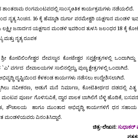
ವಸ್ಥಾನದ ಶಾಂತರಾಮ ರಂಗಮಂಟಪದಲ್ಲಿ ಸಾಂಸ್ಕøತಿಕ ಕಾರ್ಯಕ್ರಮಗಳು ನಡೆಯಲಿದೆ.
 ನೃತ್ಯ ಸಿಂಚನ. 16 ಕ್ಕೆ ಹೆಮ್ಮಾಡಿ ದುರ್ಗಾ ಪರಮೇಶ್ವರಿ ಯಕ್ಷಗಾನ ಮಂಡಳಿ ಇ
 ಲಕ್ಷ್ಮೀ ಜನಾರ್ದನ ಯಕ್ಷಗಾನ ಮಂಡಳಿ ಇವರಿಂದ ತುಳಸಿ ಜಲಂಧರ 18 ಕ್ಕೆ ಕೋಟ
ಯ ಮತ್ತು ನೃತ್ಯ ರೂಪಕ
 ಕೋಟಿಲಿಂಗೇಶ್ವರ ದೇವಸ್ಥಾನ ಕೋಟೇಶ್ವರ ಸಪ್ತಕ್ಷೇತ್ರಗಳಲ್ಲಿ ಒಂದಾಗಿದ್ದು
 `ಎ’ ವರ್ಗದ ದೇವಾಲಯಗಳ ಸಾಲಿನಲ್ಲಿದ್ದು, ಪುಣ್ಯ ಕ್ಷೇತ್ರಗಳಲ್ಲಿ ಒಂದಾಗಿದೆ.
ೆ. ಅಭಿವೃದ್ಧಿ ದೃಷ್ಟಿಯಿಂದ ಕೆಳಕಂಡ ಕಾರ್ಯಗಳು ನಡೆಸಲು ಉದ್ದೇಶಿಸಲಾಗಿದೆ.
ಬ್ಬಾಗಿಲು ನವೀಕರಣ, ಅಡುಗೆ ಮನೆ ನಿರ್ಮಾಣ, ಕೋಟಿತೀರ್ಥದ ದಡದಲ್ಲಿ ಪಿತೃ 
್ಯದ ಮಂಟಪ ಪೂರ್ಣ ಗೊಳಿಸುವಿಕೆ, ದ್ವಾರ ಪಾಲಕ ಬಾಗಿಲಿಗೆ ಬೆಳ್ಳಿ ಹೊದಿಕೆ, ಬಸವನ
ವಸತಿ ಗೃಹ, ಶೌಚಾಲಯ ಹಾಗೂ ಮುಂತಾದ ಅಭಿವೃದ್ಧಿ ಕಾರ್ಯಗಳಿಗೆ ಧನ ಸಹಾಯ
ಿತ ಮಂಡಳಿಯವರು ವಿನಂತಿಸಿದ್ದಾರೆ.
ಚಿತ್ರ-ಲೇಖನ:
ಸುಧಾಕರ್ ವ
ಪತ್ರಕ