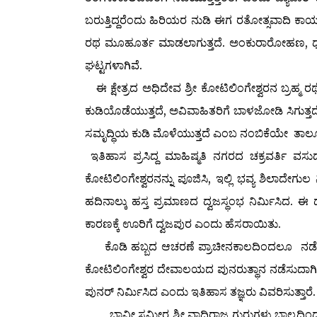
ಬರುತ್ತಿದ್ದರೆಂದು ಹಿರಿಯರ ನುಡಿ ಈಗ ರತೋತ್ಸವಾದಿ ಕ
ರಥ ಮೂಹೂರ್ತ ಮಾಡಲಾಗುತ್ತದೆ. ಅಂಕುರಾರೋಹಣ, 
ಘಟ್ಟಗಳಾಗಿವೆ.
ಈ ಕ್ಷೇತ್ರದ ಅಧಿದೇವ ಶ್ರೀ ಕೋಟಿಲಿಂಗೇಶ್ವರನ ಬ್ರಹ್ಮ ರಥ
ಕುಡಿಯೊಡೆಯುತ್ತದೆ, ಅವಿವಾಹಿತರಿಗೆ ಬಾಳಜೋಡಿ ಸಿಗುತ್ತದೆ,
ಸಮೃದ್ಧಿಯ ಕುಡಿ ಮೊಳೆಯುತ್ತದೆ ಎಂಬ ನಂಬಿಕೆಯೇ ತಾಲೂ
ಇತಿಹಾಸ ಪ್ರಸಿದ್ದ ಮಾಹಿಷ್ಮತಿ ನಗರದ ಚಕ್ರವರ್ತಿ ವ
ಕೋಟಿಲಿಂಗೇಶ್ವರನನ್ನು ಪೂಜಿಸಿ, ಇಲ್ಲಿ ಭವ್ಯ ಶಿಲಾದೇ
ಹದಿನಾಲ್ಕು ಹಸ್ತ ಪ್ರಮಾಣದ ದ್ವಜಸ್ಥಂಭ ನಿರ್ಮಿಸಿದ. ಈ 
ಕಾರಣಕ್ಕೆ ಊರಿಗೆ ದ್ವಜಪುರ ಎಂದು ಹೆಸರಾಯಿತು.
ಕೊಡಿ ಹಬ್ಬದ ಆಚರಣೆ ಪ್ರಾಚೀನಕಾಲದಿಂದಲೂ ನಡೆದು ಬಂದ
ಕೋಟಿಲಿಂಗೇಶ್ವರ ದೇವಾಲಯದ ಪುನರುತ್ಥಾನ ನಡೆಸುದಾಗಿ
ಪುನರ್ ನಿರ್ಮಿಸಿದ ಎಂದು ಇತಿಹಾಸ ತಜ್ಞರು ವಿವರಿಸುತ್ತಾರೆ.
ಭಾವೀ ಸಮೀರ ಶ್ರೀ ವಾದಿರಾಜ ಗುರುಗಳು ಬಾಲ್ಯದಿಂದಲೂ ಸ