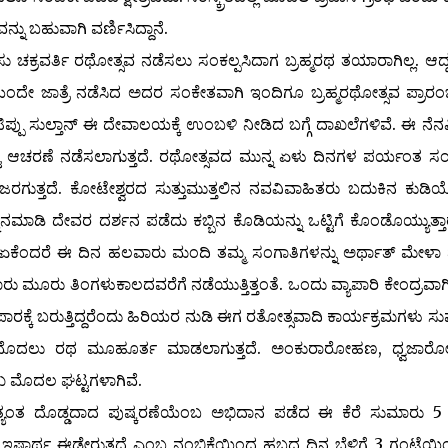
್ನು ಬಹುವಾಗಿ ವರ್ಣಿಸಿದ್ದಾನೆ.
 ಚಕ್ರವರ್ತಿ ರಥೋತ್ಸವ ನಡೆಸಲು ಸಂಕಲ್ಪಸಿದಾಗ ಬ್ರಹ್ಮರಥ ತಯಾರಾಗಿಲ್ಲ. ಆದ್
ಯಂದೇ ಜಾತ್ರೆ ನಡೆಸಿದ ಅದರ ಸಂಕೇತವಾಗಿ ಇಂದಿಗೂ ಬ್ರಹ್ಮರಥೋತ್ಸವ ಪ್ರಾರಂಭ
ಿಪ್ಪು ಸುಲ್ತಾನ್ ಈ ದೇವಾಲಯಕ್ಕೆ ಉಂಬಳಿ ನೀಡಿದ ಬಗ್ಗೆ ದಾಖಲೆಗಳಿವೆ. ಈ ನೆನಪ
್ಟ ಆಚರಣೆ ನಡೆಸಲಾಗುತ್ತದೆ. ರಥೋತ್ಸವದ ಮುನ್ನ ಏಳು ದಿನಗಳ ಪರ್ಯಂತ 
 ಜರಗುತ್ತದೆ. ಕೋಟೇಶ್ವರದ ಸುತ್ತುಮುತ್ತಲಿನ ನವವಿವಾಹಿತರು ಬದುಕಿನ ಕುಡಿ
್ನಾನಮಾಡಿ ದೇವರ ದರ್ಶನ ಪಡೆದು ಕಬ್ಬಿನ ಕೊಡಿಯನ್ನು ಒಟ್ಟಿಗೆ ಕೊಂಡೊಯ್ಯುತ್ತಾ
ೇಷ್ಠ ಏಕೆಂದರೆ ಈ ದಿನ ಹಲವಾರು ಮಂದಿ ತಮ್ಮ ಸಂಗಾತಿಗಳನ್ನು ಅರ್ಥಾತ್ ಮೇಳಾ
ಾರು ಮೂರು ತಿಂಗಳುಕಾಲದವರೆಗೆ ನಡೆಯುತ್ತಿತ್ತಂತೆ. ಒಂದು ವ್ಯಾಪಾರಿ ಕೇಂದ್ರವ
್ಯಾಪಾರಕ್ಕೆ ಬರುತ್ತಿದ್ದರೆಂದು ಹಿರಿಯರ ನುಡಿ ಈಗ ರತೋತ್ಸವಾದಿ ಕಾರ್ಯಕ್ರಮಗಳು ಸ
ಗಳ ಮೊದಲು ರಥ ಮೂಹೂರ್ತ ಮಾಡಲಾಗುತ್ತದೆ. ಅಂಕುರಾರೋಹಣ, ಧ್ವಜಾರ
 ಮೊದಲ ಘಟ್ಟಗಳಾಗಿವೆ.
ಅತ್ಯಂತ ದೊಡ್ಡದಾದ ಪುಷ್ಕರಣೆಯೆಂಬ ಅಭಿದಾನ ಪಡೆದ ಈ ಕೆರೆ ಸುಮಾರು 5
ಮ್ಮ ಇಷ್ಟಾರ್ಥ ಈಡೇರುತ್ತದೆ ಎಂಬ ನಂಬಿಕೆಯಿಂದ ಹಬ್ಬದ ದಿನ ಬೆಳಿಗ್ಗೆ 3 ಗಂಟೆಯ