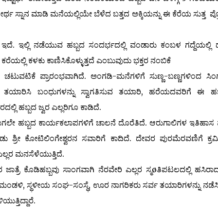
್ಥ ಸ್ನಾನ ಮಾಡಿ ಮನೆಯಲ್ಲಿಯೇ ಬೆಳೆದ ಬತ್ತದ ಅಕ್ಕಿಯನ್ನು ಈ ಕೆರೆಯ ಸುತ್ತ ಪ್ರೋ
ದೆ. ಇಲ್ಲಿ ನಡೆಯುವ ಹಬ್ಬದ ಸಂದರ್ಭದಲ್ಲಿ ವಂಡಾರು ಕಂಬಳ ಗದ್ದೆಯಲ್ಲಿ
ರೆಯಲ್ಲಿ ಕಳಕು ಕಾಣಿಸಿಕೊಳ್ಳುತ್ತದೆ ಎಂಬುವುದು ಭಕ್ತರ ನಂಬಿಕೆ
ದ ಚಟುವಟಿಕೆ ಪ್ರಾರಂಭವಾಗಿದೆ. ಅಂಗಡಿ-ಮನೆಗಳಿಗೆ ಸುಣ್ಣ-ಬಣ್ಣಗಳಿಂದ ಸಿ
ನು ತಯಾರಿಸಿ ಬಂಧುಗಳನ್ನು ಸ್ವಾಗತಿಸುವ ತಯಾರಿ, ಹರೆಯದವರಿಗೆ ಈ ಹಬ್ಬ
್ಲಿ ಹಬ್ಬದ ಜ್ವರ ಎಲ್ಲರಿಗೂ ಕಾಡಿದೆ.
 ಹಬ್ಬದ ಕಾರ್ಯಕಲಾಪಗಳಿಗೆ ಚಾಲನೆ ದೊರೆತಿದೆ. ಆರುಗಾಲಿಗಳ ಇತಿಹಾಸ ಪ್ರ
ಡು ಶ್ರೀ ಕೋಟಿಲಿಂಗೇಶ್ವರನ ಸವಾರಿಗೆ ಕಾದಿದೆ. ದೇವರ ಪುರಮೆರವಣಿಗೆ ಕ್ರ
್ಲರ ಮನಸೆಳೆಯುತ್ತಿದೆ.
ೆ ಕೊಡಿಹಬ್ಬವು ಸಾಂಗವಾಗಿ ನೆರವೇರಿ ಎಲ್ಲರ ಸ್ಮøತಿಪಟಲದಲ್ಲಿ ಹಸಿರಾ
ಳಿ, ಸ್ಥಳೀಯ ಸಂಘ-ಸಂಸ್ಥೆ, ಊರ ನಾಗರಿಕರು ಸರ್ವ ತಯಾರಿಗಳನ್ನು ನಡೆಸಿದ್
ತ್ತಿದ್ದಾರೆ.