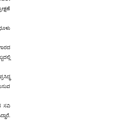
ಕ್ಷಣೆ
 ಧೂಳು
ಂಗಾರದ
ದಲ್ಲಿ
ಸಿದ್ಧ
ಮಿಸುವ
ದ ಸವಿ
ದಾರೆ.