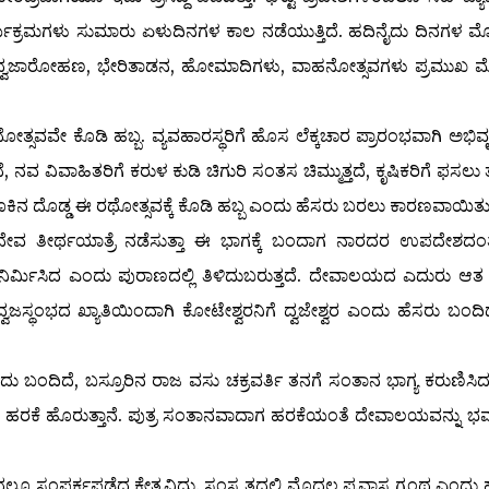
ಾರ್ಯಕ್ರಮಗಳು ಸುಮಾರು ಏಳುದಿನಗಳ ಕಾಲ ನಡೆಯುತ್ತಿದೆ. ಹದಿನೈದು ದಿನಗಳ 
ಧ್ವಜಾರೋಹಣ, ಭೇರಿತಾಡನ, ಹೋಮಾದಿಗಳು, ವಾಹನೋತ್ಸವಗಳು ಪ್ರಮುಖ 
ೋತ್ಸವವೇ ಕೊಡಿ ಹಬ್ಬ. ವ್ಯವಹಾರಸ್ಥರಿಗೆ ಹೊಸ ಲೆಕ್ಕಚಾರ ಪ್ರಾರಂಭವಾಗಿ ಅಭಿವೃ
 ನವ ವಿವಾಹಿತರಿಗೆ ಕರುಳ ಕುಡಿ ಚಿಗುರಿ ಸಂತಸ ಚಿಮ್ಮುತ್ತದೆ, ಕೃಷಿಕರಿಗೆ ಫಸಲು 
ಕಿನ ದೊಡ್ಡ ಈ ರಥೋತ್ಸವಕ್ಕೆ ಕೊಡಿ ಹಬ್ಬ ಎಂದು ಹೆಸರು ಬರಲು ಕಾರಣವಾಯಿತು
ಸುದೇವ ತೀರ್ಥಯಾತ್ರೆ ನಡೆಸುತ್ತಾ ಈ ಭಾಗಕ್ಕೆ ಬಂದಾಗ ನಾರದರ ಉಪದೇಶದಂತೆ
ಗುಲ ನಿರ್ಮಿಸಿದ ಎಂದು ಪುರಾಣದಲ್ಲಿ ತಿಳಿದುಬರುತ್ತದೆ. ದೇವಾಲಯದ ಎದುರು ಆ
ದ್ವಜಸ್ಥಂಭದ ಖ್ಯಾತಿಯಿಂದಾಗಿ ಕೋಟೇಶ್ವರನಿಗೆ ದ್ವಜೇಶ್ವರ ಎಂದು ಹೆಸರು ಬಂದಿ
ಿದೆ, ಬಸ್ರೂರಿನ ರಾಜ ವಸು ಚಕ್ರವರ್ತಿ ತನಗೆ ಸಂತಾನ ಭಾಗ್ಯ ಕರುಣಿಸಿದರೆ
 ಹರಕೆ ಹೊರುತ್ತಾನೆ. ಪುತ್ರ ಸಂತಾನವಾದಾಗ ಹರಕೆಯಂತೆ ದೇವಾಲಯವನ್ನು ಭವ್
ಂಪರ್ಕಪಡೆದ ಕ್ಷೇತ್ರವಿದು. ಸಂಸ್ಕ್ರತದಲ್ಲಿ ಮೊದಲ ಪ್ರವಾಸ ಗ್ರಂಥ ಎಂದು 