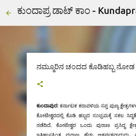
ಕುಂದಾಪ್ರ ಡಾಟ್ ಕಾಂ - Kundap
ನಮ್ಮೂರಿನ ಚಂದದ ಕೊಡಿಹಬ್ಬ ನೋಡ ಬನ್
ಕುಂದಾಪುರ:
ಕರ್ನಾಟಕ ಕರಾವಳಿಯ ಸಪ್ತ ಪುಣ್ಯ ಕ್ಷೇತ್ರಗಳ
ಕೋಟೇಶ್ವರದಲ್ಲಿ ಕೊಡಿ ಹಬ್ಬದ ಸಂಭ್ರಮಕ್ಕೆ ಸಕಲ ಸಿದ್ಧ
ನಡೆದಿದೆ. ಕೋಟೇಶ್ವರ ಒಂದು ಪುರಾಣ ಪ್ರಸಿದ್ಧ ಕ್ಷೇತ್
ಇತಿಹಾಸಕ್ಕಿಂತ ಪುರಾಣ ಹೆಚ್ಚು ಆಕರ್ಷಕವಾದುದು.