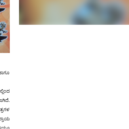
ೆ ಹಾಗೂ
್ಲಿಂದ
ಗಿದೆ.
ತ್ರಗಳ
ಪ್ರಾಯ
್ಲಿಯೂ