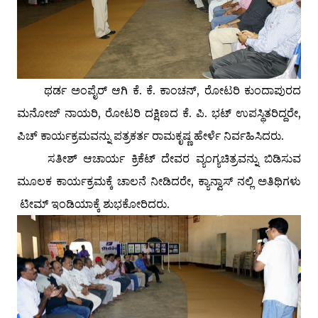
ಥರ್ಡ ಅಂಪೈರ್ ಆಗಿ ಕೆ. ಕೆ. ಕಾಂಚನ್, ರೋಟರಿ ಕುಂದಾಪುರದ
ಮನೋಜ್ ನಾಯರಿ, ರೋಟರಿ ದಕ್ಷಿಣದ ಕೆ. ಪಿ. ಭಟ್ ಉಪಸ್ಥಿತರಿದ್ದರೇ,
ಪಿಚ್ ಕಾರ್ಯಕ್ರಮವನ್ನು ಪತ್ರಕರ್ತ ರಾಮಕೃಷ್ಣ ಹೇರ್ಳೆ ನಿರ್ವಹಿಸಿದರು.
ಸತೀಶ್ ಆಚಾರ್ಯ ಕ್ರಿಕೆಟ್ ದೇವರ ವ್ಯಂಗ್ಯಚಿತ್ರವನ್ನು ಬಿಡಿಸುವ
ಮೂಲಕ ಕಾರ್ಯಕ್ರಮಕ್ಕೆ ಚಾಲನೆ ನೀಡಿದರೇ, ಕ್ಯಾನ್ವಾಸ್ ನಲ್ಲಿ ಅತಿಥಿಗಳು
ಟೀಮ್ ಇಂಡಿಯಾಕ್ಕೆ ಶುಭಕೋರಿದರು.