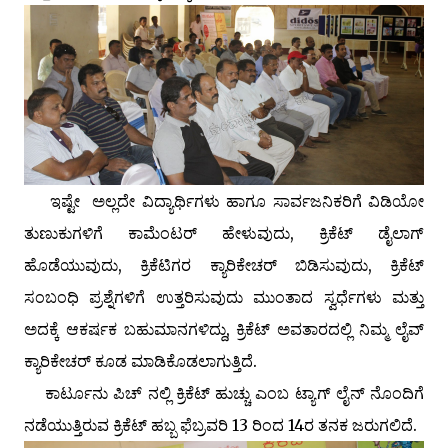
ಇಷ್ಟೇ ಅಲ್ಲದೇ ವಿದ್ಯಾರ್ಥಿಗಳು ಹಾಗೂ ಸಾರ್ವಜನಿಕರಿಗೆ ವಿಡಿಯೋ
ತುಣುಕುಗಳಿಗೆ ಕಾಮೆಂಟರ್ ಹೇಳುವುದು, ಕ್ರಿಕೆಟ್ ಡೈಲಾಗ್
ಹೊಡೆಯುವುದು, ಕ್ರಿಕೆಟಿಗರ ಕ್ಯಾರಿಕೇಚರ್ ಬಿಡಿಸುವುದು, ಕ್ರಿಕೆಟ್
ಸಂಬಂಧಿ ಪ್ರಶ್ನೆಗಳಿಗೆ ಉತ್ತರಿಸುವುದು ಮುಂತಾದ ಸ್ವರ್ಧೆಗಳು ಮತ್ತು
ಅದಕ್ಕೆ ಆಕರ್ಷಕ ಬಹುಮಾನಗಳಿದ್ದು, ಕ್ರಿಕೆಟ್ ಅವತಾರದಲ್ಲಿ ನಿಮ್ಮ ಲೈವ್
ಕ್ಯಾರಿಕೇಚರ್ ಕೂಡ ಮಾಡಿಕೊಡಲಾಗುತ್ತಿದೆ.
ಕಾರ್ಟೂನು ಪಿಚ್ ನಲ್ಲಿ ಕ್ರಿಕೆಟ್ ಹುಚ್ಚು ಎಂಬ ಟ್ಯಾಗ್ ಲೈನ್ ನೊಂದಿಗೆ
ನಡೆಯುತ್ತಿರುವ ಕ್ರಿಕೆಟ್ ಹಬ್ಬ ಫೆಬ್ರವರಿ 13 ರಿಂದ 14ರ ತನಕ ಜರುಗಲಿದೆ.