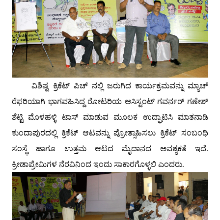
ವಿಶಿಷ್ಟ ಕ್ರಿಕೆಟ್ ಪಿಚ್ ನಲ್ಲಿ ಜರುಗಿದ ಕಾರ್ಯಕ್ರಮವನ್ನು ಮ್ಯಾಚ್
ರೆಫರಿಯಾಗಿ ಭಾಗವಹಿಸಿದ್ದ ರೋಟರಿಯ ಅಸಿಸ್ಟಂಟ್ ಗವರ್ನರ್ ಗಣೇಶ್
ಶೆಟ್ಟಿ ಮೊಳಹಳ್ಳಿ ಟಾಸ್ ಮಾಡುವ ಮೂಲಕ ಉದ್ಘಾಟಿಸಿ ಮಾತನಾಡಿ
ಕುಂದಾಪುರದಲ್ಲಿ ಕ್ರಿಕೆಟ್ ಆಟವನ್ನು ಪ್ರೋತ್ಸಾಹಿಸಲು ಕ್ರಿಕೆಟ್ ಸಂಬಂಧಿ
ಸಂಸ್ಥೆ ಹಾಗೂ ಉತ್ತಮ ಆಟದ ಮೈದಾನದ ಅವಶ್ಯಕತೆ ಇದೆ.
ಕ್ರೀಡಾಪ್ರೇಮಿಗಳ ನೆರವಿನಿಂದ ಇಂದು ಸಾಕಾರಗೊಳ್ಳಲಿ ಎಂದರು.