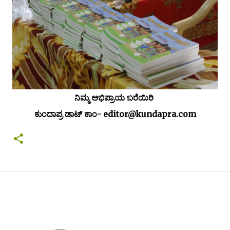
ನಿಮ್ಮ ಅಭಿಪ್ರಾಯ ಬರೆಯಿರಿ
ಕುಂದಾಪ್ರ ಡಾಟ್ ಕಾಂ- editor@kundapra.com