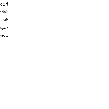
ಂದಿಗೆ
ಹನಗಳು
ಂದಾಗಿ
ರೂರು-
ಬೇಕಾದ