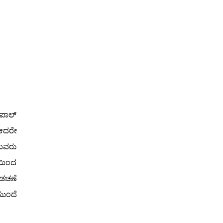
ೋಪಾಲ್
 ಆದರೇ
ೆಯವರು
ಯಿಂದ
ಡಚಣೆ
ಮುಂದೆ