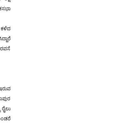
ೋಕಸಭಾ
 ಕಳೆದ
್ದಾರೆ
ಭರವಸೆ
 ಇರುವ
ದಾಪುರ
 ರೈಲು
ೊಂಡರೆ