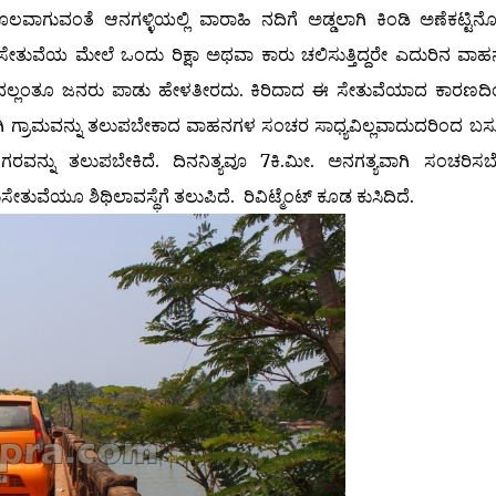
ತೆ ಆನಗಳ್ಳಿಯಲ್ಲಿ ವಾರಾಹಿ ನದಿಗೆ ಅಡ್ಡಲಾಗಿ ಕಿಂಡಿ ಅಣೆಕಟ್ಟಿನೊ
ೇತುವೆಯ ಮೇಲೆ ಒಂದು ರಿಕ್ಷಾ ಅಥವಾ ಕಾರು ಚಲಿಸುತ್ತಿದ್ದರೇ ಎದುರಿನ ವಾ
್ಭದಲ್ಲಂತೂ ಜನರು ಪಾಡು ಹೇಳತೀರದು. ಕಿರಿದಾದ ಈ ಸೇತುವೆಯಾದ ಕಾರಣದಿ
ಗಳಿಗಾಗಿ ಗ್ರಾಮವನ್ನು ತಲುಪಬೇಕಾದ ವಾಹನಗಳ ಸಂಚರ ಸಾಧ್ಯವಿಲ್ಲವಾದುದರಿಂದ ಬಸ್
ನಗರವನ್ನು ತಲುಪಬೇಕಿದೆ. ದಿನನಿತ್ಯವೂ 7ಕಿ.ಮೀ. ಅನಗತ್ಯವಾಗಿ ಸಂಚರಿಸ
ಸೇತುವೆಯೂ ಶಿಥಿಲಾವಸ್ಥೆಗೆ ತಲುಪಿದೆ. ರಿವಿಟ್ಮೆಂಟ್ ಕೂಡ ಕುಸಿದಿದೆ.