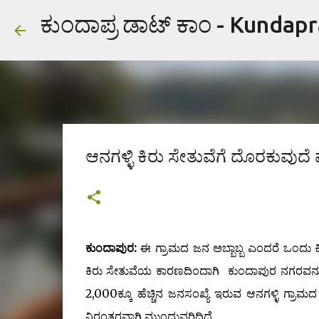
ಕುಂದಾಪ್ರ ಡಾಟ್ ಕಾಂ - Kundap
ಆನಗಳ್ಳಿ ಕಿರು ಸೇತುವೆಗೆ ದೊರಕುವುದೆ ಮು
ಕುಂದಾಪುರ:
ಈ ಗ್ರಾಮದ ಜನ ಅಬ್ಬಾಬ್ಬ ಎಂದರೆ ಒಂದು ಕ
ಕಿರು ಸೇತುವೆಯ ಕಾರಣದಿಂದಾಗಿ ಕುಂದಾಪುರ ನಗರವನ್ನು
2,000ಕ್ಕೂ ಹೆಚ್ಚಿನ ಜನಸಂಖ್ಯೆ ಇರುವ ಆನಗಳ್ಳಿ ಗ್
ನಿರಂತರವಾಗಿ ಮುಂದುವರಿದಿದೆ.