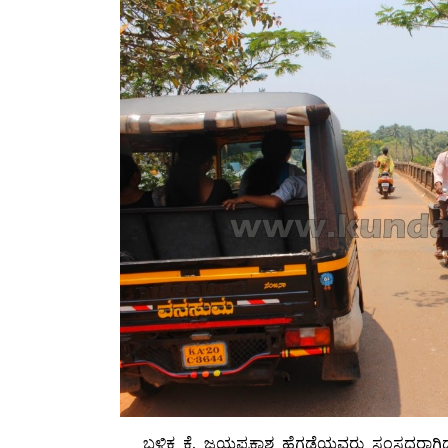
ಬಳಿಕ ಕೆ. ಜಯಪ್ರಕಾಶ ಹೆಗ್ಗಡೆಯವರು ಸಂಸದರಾಗಿದ್ದ ಕಾಲ