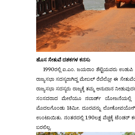
ಹೊಸ ಸೇತುವೆ ದಶಕಗಳ ಕನಸು
1990ರಲ್ಲಿ ಐ.ಎಂ. ಜಯರಾಂ ಶೆಟ್ಟಿಯವರು ಉಡುಪಿ ಸಂ
ರಾಜ್ಯಸಭಾ ಸದಸ್ಯರಾಗಿದ್ದ ಮೇಬಲ್ ರೆಬೆಲ್ಲೋ ಈ ಸೇತುವ
ರಾಜ್ಯಸಭಾ ಸದಸ್ಯರು ರಾಜ್ಯಕ್ಕೆ ತಮ್ಮ ಅನುದಾನ ನೀಡುವು
ಸಂಸದರಾದ ಮೇಲೆಯೂ ನಬಾರ್ಡ್ ಯೋಜನೆಯಲ್ಲಿ ಹೊ
ಮೊದಲಗೊಂಡು 1ಕಿಮೀ. ದೂರವನ್ನು ಲೋಕೋಪಯೋಗಿ ಇಲ
ಉಂಟಾಯಿತು. ನಂತರದಲ್ಲಿ 1.90ಲಕ್ಷ ವೆಚ್ಚಕ್ಕೆ ಟೆಂಡ
ಬರಲಿಲ್ಲ.