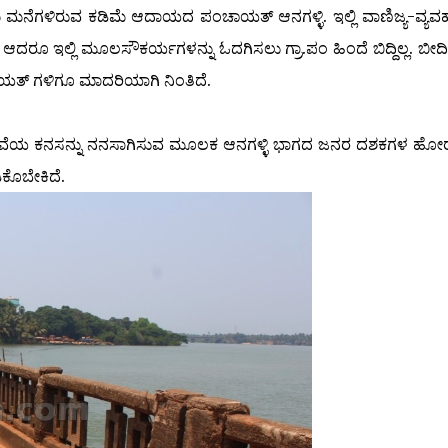
ೆಗಳಿರುವ ಕಡಿಮೆ ಆದಾಯದ ಪಂಚಾಯತ್ ಆನಗಳ್ಳಿ. ಇಲ್ಲಿ ವಾಣಿಜ್ಯ-ವ್ಯ
ಲ್ಲಿ ಮೂಲಸೌಕರ್ಯಗಳನ್ನು ಓದಗಿಸಲು ಗ್ರಾ.ಪಂ ಹಿಂದೆ ಬಿದ್ದಿಲ್ಲ. ಬೀದ
ಾಯತ್ ಗಳಿಗೂ ಮಾದರಿಯಾಗಿ ನಿಂತಿದೆ.
ೇತುವೆಯ ಕನಸನ್ನು ನನಸಾಗಿಸುವ ಮೂಲಕ ಆನಗಳ್ಳಿ ಭಾಗದ ಜನರ ದಶಕಗಳ ಹೋರಾ
ಕೊಬೇಕಿದೆ.