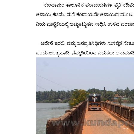
ಕುಂದಾಪುರ ತಾಲೂಕಿನ ಪಂಚಾಯತಿಗಳ ಪೈಕಿ ಕಡಿಮೆ ಮನ
ಆದಾಯ ಕಡಿಮೆ. ಮನೆ ಕಂದಾಯವೇ ಆದಾಯದ ಮೂಲ. ಆದರೂ ಇ
ನೀರು ಪೂರೈಕೆಯಲ್ಲಿ ಅಚ್ಚುಕಟ್ಟುತನ ಸಾಧಿಸಿ ಉಳಿದ ಪಂಚ
ಅದೇನೆ ಇರಲಿ. ನಮ್ಮ ಜನಪ್ರತಿನಿಧಿಗಳು ಸುಸಜ್ಜಿತ ಸ
ಒಂದು ಅಂತ್ಯ ಹಾಡಿ, ನೆಮ್ಮದಿಯಿಂದ ಬದುಕಲು ಅನುಮಾಡಿ