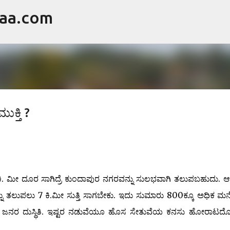
raa.com
ವಿಷಯಕ್ಕೆ ಹೋಗಿ
ಕ್ತಿ ?
ಿ. ಮೀ ದೂರ ಸಾಗಿದ್ರೆ ಕುಂದಾಪುರ ನಗರವನ್ನು ಸುಲಭವಾಗಿ ತಲುಪಬಹುದು. ಆದ
 ತಲುಪಲು 7 ಕಿ.ಮೀ ಸುತ್ತಿ ಸಾಗಬೇಕು. ಇದು ಸುಮಾರು 800ಕ್ಕೂ ಅಧಿಕ ಮನ
ರಾಮದ ಜನರ ದುಸ್ಥಿತಿ. ಇಷ್ಟರ ನಡುವೆಯೂ ಹೊಸ ಸೇತುವೆಯ ಕನಸು ಹೋರಾಟದೊ