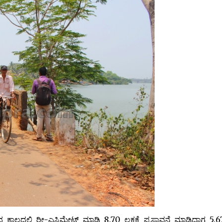
ದಲ್ಲಿ ರೀ-ಎಸ್ಟಿಮೇಟ್ ಮಾಡಿ 8.70 ಲಕ್ಷಕ್ಕೆ ಪ್ರಸ್ತಾವನೆ ಮಾಡಿದಾಗ 5.67