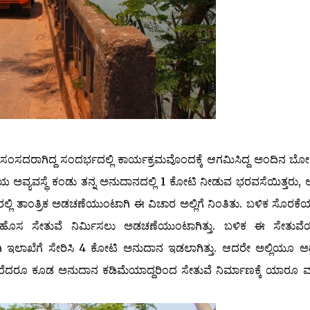
ಸದರಾಗಿದ್ದ ಸಂದರ್ಭದಲ್ಲಿ ಕಾರ್ಯಕ್ರಮವೊಂದಕ್ಕೆ ಆಗಮಿಸಿದ್ದ ಅಂದಿನ ಬ
ೆಯ ಅವ್ಯವಸ್ಥೆ ಕಂಡು ತನ್ನ ಅನುದಾನದಲ್ಲಿ 1 ಕೋಟಿ ನೀಡುವ ಭರವಸೆಯಿತ್ತರು,
ದರಲ್ಲಿ ತಾಂತ್ರಿಕ ಅಡಚಣೆಯುಂಟಾಗಿ ಈ ವಿಚಾರ ಅಲ್ಲಿಗೆ ನಿಂತಿತು. ಬಳಿಕ ಸೊರಕ
ಸ ಸೇತುವೆ ನಿರ್ಮಿಸಲು ಅಡಚಣೆಯುಂಟಾಗಿತ್ತು. ಬಳಿಕ ಈ ಸೇತುವೆ
ಾಖೆಗೆ ಸೇರಿಸಿ 4 ಕೋಟಿ ಅನುದಾನ ಇಡಲಾಗಿತ್ತು. ಆದರೇ ಅಲ್ಲಿಯೂ ಅ
ರ್ ಕರೆದರೂ ಕೂಡ ಅನುದಾನ ಕಡಿಮೆಯಾದ್ದರಿಂದ ಸೇತುವೆ ನಿರ್ಮಾಣಕ್ಕೆ ಯಾರೂ 