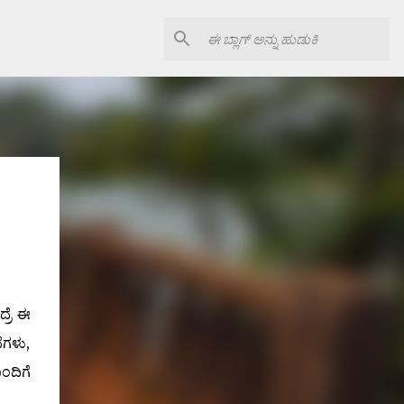
್ರೆ ಈ
ೆಗಳು,
ಂದಿಗೆ