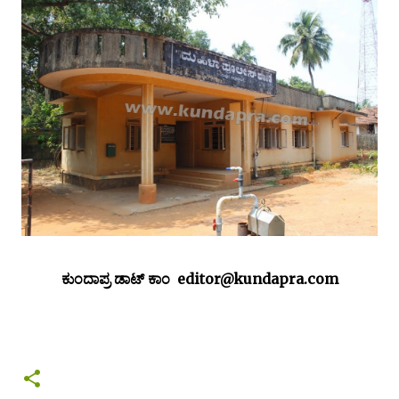
ಕುಂದಾಪ್ರ ಡಾಟ್ ಕಾಂ
editor@kundapra.com
Public opposed to shifting Kundapura Lady
Police Station - A report by Sunil Byndoor