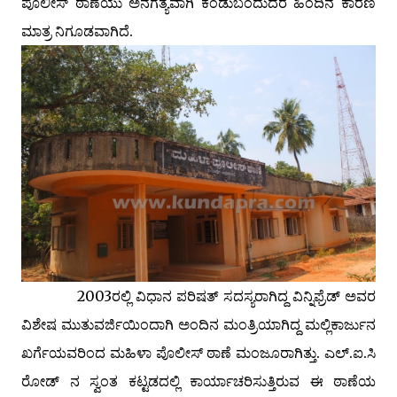
ಪೊಲೀಸ್ ಠಾಣೆಯು ಅನಗತ್ಯವಾಗಿ ಕಂಡುಬಂದುದರ ಹಿಂದಿನ ಕಾರಣ
ಮಾತ್ರ ನಿಗೂಡವಾಗಿದೆ.
2003ರಲ್ಲಿ ವಿಧಾನ ಪರಿಷತ್ ಸದಸ್ಯರಾಗಿದ್ದ ವಿನ್ನಿಫ್ರೆಡ್ ಅವರ
ವಿಶೇಷ ಮುತುವರ್ಜಿಯಿಂದಾಗಿ ಅಂದಿನ ಮಂತ್ರಿಯಾಗಿದ್ದ ಮಲ್ಲಿಕಾರ್ಜುನ
ಖರ್ಗೆಯವರಿಂದ ಮಹಿಳಾ ಪೊಲೀಸ್ ಠಾಣೆ ಮಂಜೂರಾಗಿತ್ತು. ಎಲ್.ಐ.ಸಿ
ರೋಡ್ ನ ಸ್ವಂತ ಕಟ್ಟಡದಲ್ಲಿ ಕಾರ್ಯಾಚರಿಸುತ್ತಿರುವ ಈ ಠಾಣೆಯ