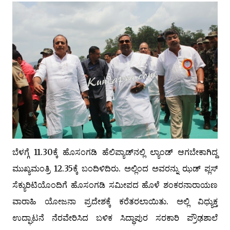
ಬೆಳಗ್ಗೆ 11.30ಕ್ಕೆ ಹೊಸಂಗಡಿ ಹೆಲಿಪ್ಯಾಡ್‌ನಲ್ಲಿ ಲ್ಯಾಂಡ್ ಆಗಬೇಕಾಗಿದ್ದ
ಮುಖ್ಯಮಂತ್ರಿ 12.35ಕ್ಕೆ ಬಂದಿಳಿದಿರು. ಅಲ್ಲಿಂದ ಅವರನ್ನು ಝಡ್ ಪ್ಲಸ್
ಸೆಕ್ಯುರಿಟಿಯೊಂದಿಗೆ ಹೊಸಂಗಡಿ ಸಮೀಪದ ಹೊಳೆ ಶಂಕರನಾರಾಯಣ
ವಾರಾಹಿ ಯೋಜನಾ ಪ್ರದೇಶಕ್ಕೆ ಕರೆತರಲಾಯಿತು. ಅಲ್ಲಿ ವಿಧ್ಯುಕ್ತ
ಉದ್ಘಾಟನೆ ನೆರವೇರಿಸಿದ ಬಳಿಕ ಸಿದ್ಧಾಪುರ ಸರಕಾರಿ ಪ್ರೌಢಶಾಲೆ