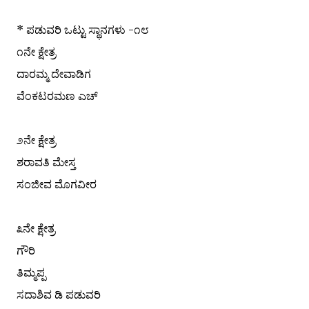
* ಪಡುವರಿ ಒಟ್ಟು ಸ್ಥಾನಗಳು -೧೮
೧ನೇ ಕ್ಷೇತ್ರ
ದಾರಮ್ಮ ದೇವಾಡಿಗ
ವೆಂಕಟರಮಣ ಎಚ್
೨ನೇ ಕ್ಷೇತ್ರ
ಶರಾವತಿ ಮೇಸ್ತ
ಸಂಜೀವ ಮೊಗವೀರ
೩ನೇ ಕ್ಷೇತ್ರ
ಗೌರಿ
ತಿಮ್ಮಪ್ಪ
ಸದಾಶಿವ ಡಿ ಪಡುವರಿ