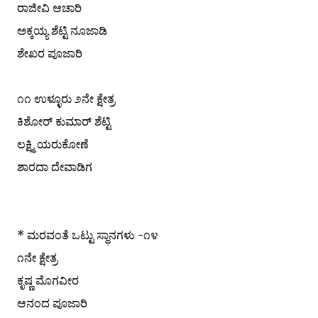
ರಾಜೀವಿ ಆಚಾರಿ
ಅಕ್ಕಯ್ಯ ಶೆಟ್ಟಿ ನೂಜಾಡಿ
ಶೇಖರ ಪೂಜಾರಿ
೧೧ ಉಳ್ಳೂರು ೨ನೇ ಕ್ಷೇತ್ರ
ಕಿಶೋರ್ ಕುಮಾರ್ ಶೆಟ್ಟಿ
ಲಕ್ಷ್ಮಿ ಯರುಕೋಣೆ
ಶಾರದಾ ದೇವಾಡಿಗ
* ಮರವಂತೆ ಒಟ್ಟು ಸ್ಥಾನಗಳು -೧೪
೧ನೇ ಕ್ಷೇತ್ರ
ಕೃಷ್ಣ ಮೊಗವೀರ
ಆನಂದ ಪೂಜಾರಿ