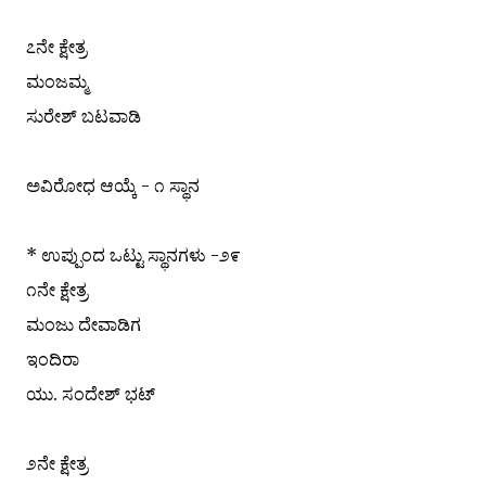
೭ನೇ ಕ್ಷೇತ್ರ
ಮಂಜಮ್ಮ
ಸುರೇಶ್ ಬಟವಾಡಿ
ಅವಿರೋಧ ಆಯ್ಕೆ - ೧ ಸ್ಥಾನ
* ಉಪ್ಪುಂದ ಒಟ್ಟು ಸ್ಥಾನಗಳು -೨೯
೧ನೇ ಕ್ಷೇತ್ರ
ಮಂಜು ದೇವಾಡಿಗ
ಇಂದಿರಾ
ಯು. ಸಂದೇಶ್ ಭಟ್
೨ನೇ ಕ್ಷೇತ್ರ