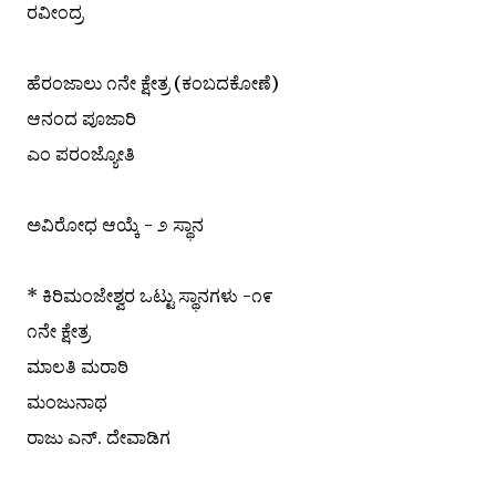
ರವೀಂದ್ರ
ಹೆರಂಜಾಲು ೧ನೇ ಕ್ಷೇತ್ರ (ಕಂಬದಕೋಣೆ)
ಆನಂದ ಪೂಜಾರಿ
ಎಂ ಪರಂಜ್ಯೋತಿ
ಅವಿರೋಧ ಆಯ್ಕೆ - ೨ ಸ್ಥಾನ
* ಕಿರಿಮಂಜೇಶ್ವರ ಒಟ್ಟು ಸ್ಥಾನಗಳು -೧೯
೧ನೇ ಕ್ಷೇತ್ರ
ಮಾಲತಿ ಮರಾಠಿ
ಮಂಜುನಾಥ
ರಾಜು ಎನ್. ದೇವಾಡಿಗ