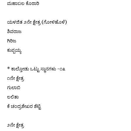
ಮಹಾಬಲ ಕೊಠಾರಿ
ಯಳಜಿತ ೨ನೇ ಕ್ಷೇತ್ರ (ಗೋಳಿಹೊಳೆ)
ಶಿವರಾಜ
ಗಿರಿಜ
ಕುಪ್ಪಯ್ಯ
* ಕಾಲ್ತೋಡು ಒಟ್ಟು ಸ್ಥಾನಗಳು -೧೩
೧ನೇ ಕ್ಷೇತ್ರ
ಗುಲಾಬಿ
ಲಲಿತಾ
ಕೆ ಚಂದ್ರಶೇಖರ ಶೆಟ್ಟಿ
೨ನೇ ಕ್ಷೇತ್ರ