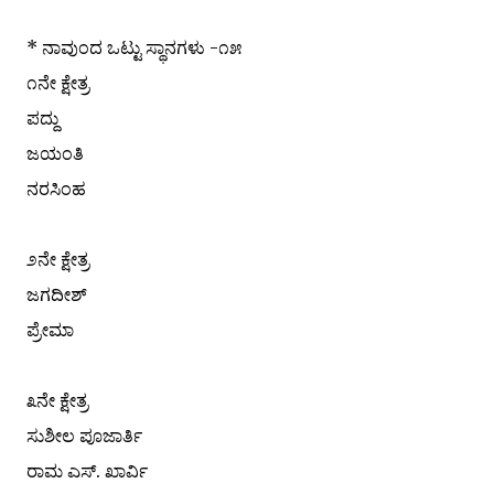
* ನಾವುಂದ ಒಟ್ಟು ಸ್ಥಾನಗಳು -೧೫
೧ನೇ ಕ್ಷೇತ್ರ
ಪದ್ದು
ಜಯಂತಿ
ನರಸಿಂಹ
೨ನೇ ಕ್ಷೇತ್ರ
ಜಗದೀಶ್
ಪ್ರೇಮಾ
೩ನೇ ಕ್ಷೇತ್ರ
ಸುಶೀಲ ಪೂಜಾರ್ತಿ
ರಾಮ ಎಸ್. ಖಾರ್ವಿ