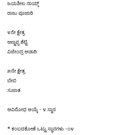
ಜಯಶೀಲ ನಾಯ್ಕ್
ರಾಜು ಪೂಜಾರಿ
೪ನೇ ಕ್ಷೇತ್ರ
ಅಣ್ಣಪ್ಪ ಶೆಟ್ಟಿ
ವಿಜೇಂದ್ರ ಆಚಾರಿ
೫ನೇ ಕ್ಷೇತ್ರ
ಬೇಬಿ
ಸುಜಾತ
ಅವಿರೋಧ ಆಯ್ಕೆ - ೪ ಸ್ಥಾನ
* ಕಂಬದಕೋಣೆ ಒಟ್ಟು ಸ್ಥಾನಗಳು -೧೪