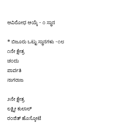
ಅವಿರೋಧ ಆಯ್ಕೆ - ೧ ಸ್ಥಾನ
* ಬಿಜೂರು ಒಟ್ಟು ಸ್ಥಾನಗಳು -೧೮
೧ನೇ ಕ್ಷೇತ್ರ
ಚಂದು
ಪಾರ್ವತಿ
ನಾಗರಾಜ
೨ನೇ ಕ್ಷೇತ್ರ
ಲಕ್ಷ್ಮೀ ಕುಲಾಲ್
ರಂಜಿತ್ ಹೊಸ್ಕೋಟೆ