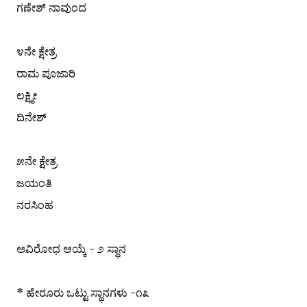
ಗಣೇಶ್ ನಾವುಂದ
೪ನೇ ಕ್ಷೇತ್ರ
ರಾಮ ಪೂಜಾರಿ
ಲಕ್ಷ್ಮೀ
ದಿನೇಶ್
೫ನೇ ಕ್ಷೇತ್ರ
ಜಯಂತಿ
ನರಸಿಂಹ
ಅವಿರೋಧ ಆಯ್ಕೆ - ೨ ಸ್ಥಾನ
* ಹೇರೂರು ಒಟ್ಟು ಸ್ಥಾನಗಳು -೧೩