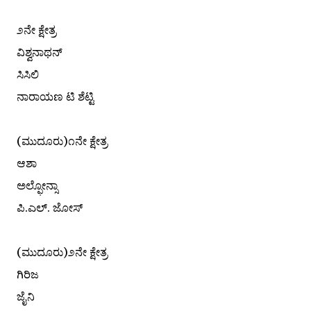
೨ನೇ ಕ್ಷೇತ್ರ
ವಿಶ್ವನಾಥನ್
ಸಿಸಿಲಿ
ನಾರಾಯಣ ಟಿ ಶೆಟ್ಟಿ
(ಮುದೂರು)೧ನೇ ಕ್ಷೇತ್ರ
ಆಶಾ
ಅಲ್ಫೋನ್ಸಾ
ಪಿ.ಎಲ್. ಜೋಸ್
(ಮುದೂರು)೨ನೇ ಕ್ಷೇತ್ರ
ಗಿರಿಜ
ಜೈನಿ