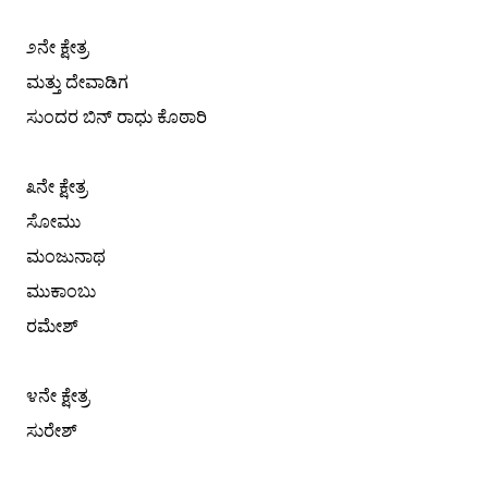
೨ನೇ ಕ್ಷೇತ್ರ
ಮತ್ತು ದೇವಾಡಿಗ
ಸುಂದರ ಬಿನ್ ರಾಧು ಕೊಠಾರಿ
೩ನೇ ಕ್ಷೇತ್ರ
ಸೋಮು
ಮಂಜುನಾಥ
ಮುಕಾಂಬು
ರಮೇಶ್
೪ನೇ ಕ್ಷೇತ್ರ
ಸುರೇಶ್