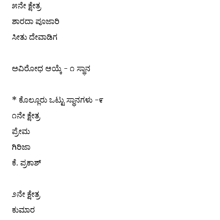
೫ನೇ ಕ್ಷೇತ್ರ
ಶಾರದಾ ಪೂಜಾರಿ
ಸೀತು ದೇವಾಡಿಗ
ಅವಿರೋಧ ಆಯ್ಕೆ - ೧ ಸ್ಥಾನ
* ಕೊಲ್ಲೂರು ಒಟ್ಟು ಸ್ಥಾನಗಳು -೯
೧ನೇ ಕ್ಷೇತ್ರ
ಪ್ರೇಮ
ಗಿರಿಜಾ
ಕೆ. ಪ್ರಕಾಶ್
೨ನೇ ಕ್ಷೇತ್ರ
ಕುಮಾರ