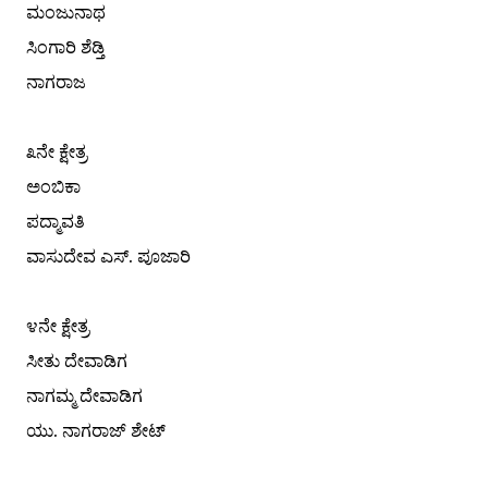
ಮಂಜುನಾಥ
ಸಿಂಗಾರಿ ಶೆಡ್ತಿ
ನಾಗರಾಜ
೩ನೇ ಕ್ಷೇತ್ರ
ಅಂಬಿಕಾ
ಪದ್ಮಾವತಿ
ವಾಸುದೇವ ಎಸ್. ಪೂಜಾರಿ
೪ನೇ ಕ್ಷೇತ್ರ
ಸೀತು ದೇವಾಡಿಗ
ನಾಗಮ್ಮ ದೇವಾಡಿಗ
ಯು. ನಾಗರಾಜ್ ಶೇಟ್