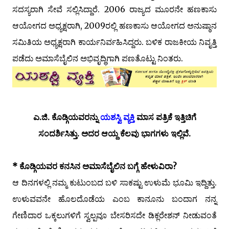
ಸದಸ್ಯರಾಗಿ ಸೇವೆ ಸಲ್ಲಿಸಿದ್ದಾರೆ. 2006 ರಾಜ್ಯದ ಮೂರನೇ ಹಣಕಾಸು
ಆಯೋಗದ ಅಧ್ಯಕ್ಷರಾಗಿ, 2009ರಲ್ಲಿ ಹಣಕಾಸು ಆಯೋಗದ ಅನುಷ್ಠಾನ
ಸಮಿತಿಯ ಅಧ್ಯಕ್ಷರಾಗಿ ಕಾರ್ಯನಿರ್ವಹಿಸಿದ್ದರು. ಬಳಿಕ ರಾಜಕೀಯ ನಿವೃತ್ತಿ
ಪಡೆದು ಅಮಾಸೆಬೈಲಿನ ಅಭಿವೃದ್ಧಿಗಾಗಿ ಪಣತೊಟ್ಟು ನಿಂತರು.
ಎ.ಜಿ. ಕೊಡ್ಗಿಯವರನ್ನು
ಯಶಸ್ವಿ ವ್ಯಕ್ತಿ
ಮಾಸ ಪತ್ರಿಕೆ ಇತ್ತಿಚಿಗೆ
ಸಂದರ್ಶಿಸಿತ್ತು. ಅದರ ಆಯ್ದ ಕೆಲವು ಭಾಗಗಳು ಇಲ್ಲಿವೆ.
* ಕೊಡ್ಗಿಯವರ ಕನಸಿನ ಅಮಾಸೆಬೈಲಿನ ಬಗ್ಗೆ ಹೇಳುವಿರಾ?
ಆ ದಿನಗಳಲ್ಲಿ ನಮ್ಮ ಕುಟುಂಬದ ಬಳಿ ಸಾಕಷ್ಟು ಉಳುಮೆ ಭೂಮಿ ಇದ್ದಿತ್ತು.
ಉಳುವವನೇ ಹೊಲದೊಡೆಯ ಎಂಬ ಕಾನೂನು ಬಂದಾಗ ನನ್ನ
ಗೇಣಿದಾರ ಒಕ್ಕಲುಗಳಿಗೆ ಸ್ವಲ್ಪವೂ ಬೇಸರಿಸದೇ ಡಿಕ್ಲರೇಶನ್ ನೀಡುವಂತೆ