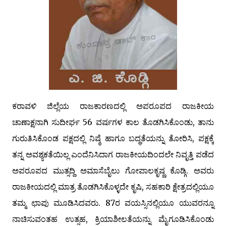
ಕರಾವಳಿ ಜಿಲ್ಲೆಯ ರಾಜಕಾರಣದಲ್ಲಿ ಅಪರೂಪದ ರಾಜಕೀಯ
ಚಾಣಾಕ್ಷನಾಗಿ ಸುದೀರ್ಘ 56 ವರ್ಷಗಳ ಕಾಲ ತೊಡಗಿಸಿಕೊಂಡು, ತಾನು
ಗುರುತಿಸಿಕೊಂಡ ಪಕ್ಷದಲ್ಲಿ ನಿಷ್ಠೆ ಹಾಗೂ ಬದ್ಧತೆಯನ್ನು ತೋರಿಸಿ, ಪಕ್ಷಕ್ಕೆ
ತನ್ನ ಅವಶ್ಯಕತೆಯಿಲ್ಲ ಎಂದೆನಿಸಿದಾಗ ರಾಜಕೀಯದಿಂದಲೇ ನಿವೃತ್ತಿ ಪಡೆದ
ಅಪರೂಪದ ಮುತ್ಸದ್ದಿ ಅಮಾಸೆಬೈಲು ಗೋಪಾಲಕೃಷ್ಣ ಕೊಡ್ಗಿ. ಅವರು
ರಾಜಕೀಯದಲ್ಲಿ ಮಾತ್ರ ತೊಡಗಿಸಿಕೊಳ್ಳದೇ ಕೃಷಿ, ಸಹಕಾರಿ ಕ್ಷೇತ್ರದಲ್ಲಿಯೂ
ತಮ್ಮ ಛಾಪು ಮೂಡಿಸಿದವರು. 87ರ ವಯಸ್ಸಿನಲ್ಲಿಯೂ ಯುವರನ್ನೂ
ನಾಚಿಸುವಂತಹ ಉತ್ಸಹ, ಕ್ರಿಯಾಶೀಲತೆಯನ್ನು ಮೈಗೂಡಿಸಿಕೊಂಡು