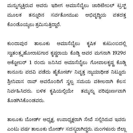
ಮನ್ನುಗ್ಗುತ್ತಿರುವ ಅವರು ಇದೀಗ ಅಮಾಸೆಬೈಲು ಚಾರಿಟೇಬಲ್ ಟ್ರಸ್ಟ್
ಮೂಲಕ ತನ್ನೂರಿನ ಸರ್ವತೋಮುಖ ಅಭಿವೃದ್ಧಿಯ ಪತದತ್ತ
ಕೊಂಡೊಯ್ಯಲು ಶ್ರಮಿಸುತ್ತಿದ್ದಾರೆ.
ಕುಂದಾಪುರ ತಾಲೂಕು ಅಮಾಸೆಬೈಲು ಕೃಷಿಕ ಕುಟುಂಬದಲ್ಲಿ
ಸ್ವಾತಂತ್ರ್ಯಹೋರಾಟಗಾರ ಕೃಷ್ಣರಾಯ ಕೊಡ್ಗಿ ಅವರ ಮಗನಾಗಿ 1929ರ
ಅಕ್ಟೋಬರ್ 1 ರಂದು ಜನಿಸಿದ ಅಮಾಸೆಬೈಲು ಗೋಪಾಲಕೃಷ್ಣ ಕೊಡ್ಗಿ
ಕಾನೂನು ಪದವಿ ಪಡೆದು ಹೈಕೋರ್ಟ್ ನಿವೃತ್ತ ನ್ಯಾಯಾಧೀಶ ನಿಟ್ಟೂರು
ಶ್ರೀನಿವಾಸ ರಾವ್ ಅವರೊಂದಿಗೆ ಸ್ವಲ್ಪ ಸಮಯ ವಕೀಲರಾಗಿ ಕೆಲಸ
ನಿರ್ವಹಿಸಿದರು. ಬಳಿಕ ಕೃಷಿಯಲ್ಲಿಯೇ ತಮ್ಮನ್ನು ಪರಿಪೂರ್ಣವಾಗಿ
ತೊಡಗಿಸಿಕೊಂಡವರು.
ತಾಲೂಕು ಬೋರ್ಡ್ ಅಧ್ಯಕ್ಷ, ಉಪಾಧ್ಯಕ್ಷರಾಗಿ ಸೇವೆ ಸಲ್ಲಿಸಿರುವ ಇವರು
ಎಂಟು ವರ್ಷ ತಾಲೂಕು ಬೋರ್ಡ್ ಸದಸ್ಯರಾಗಿದ್ದರು. ಮಂಗಳೂರು ಜಿಲ್ಲಾ