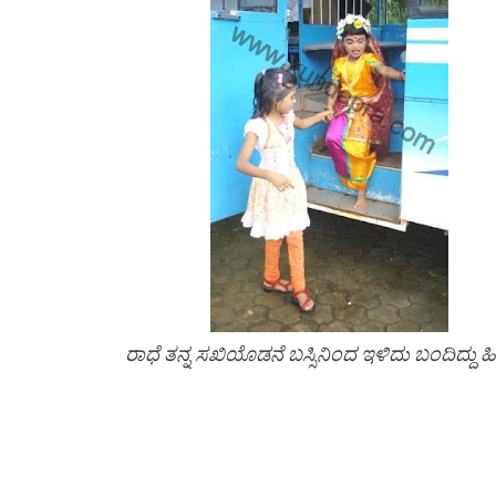
ರಾಧೆ ತನ್ನ ಸಖಿಯೊಡನೆ ಬಸ್ಸಿನಿಂದ ಇಳಿದು ಬಂದಿದ್ದು ಹೀಗ