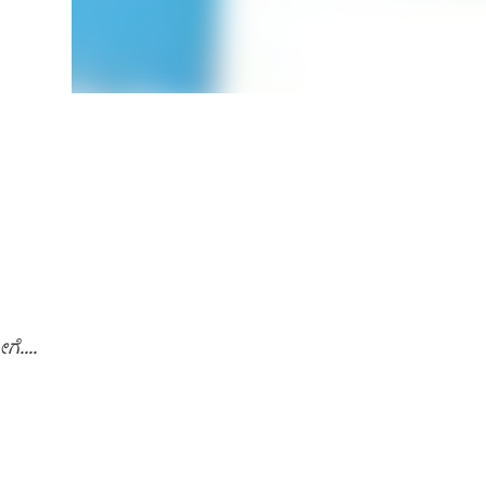
ೆ....