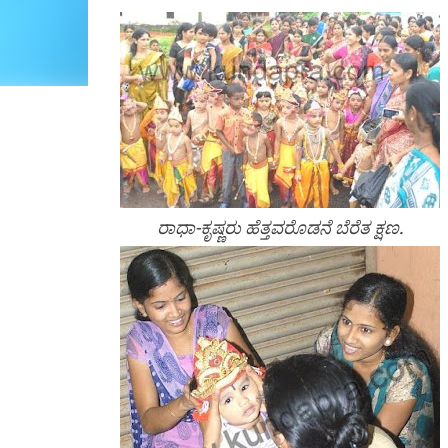
ರಾಧಾ-ಕೃಷ್ಣರು ಹೆತ್ತವರೊಡನೆ ಬೆರೆತ ಕ್ಷಣ.