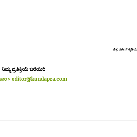
ಚಿತ್ರ: ದರ್ಶನ್ ಸ್ಟುಡಿಯೋ 
ನಿಮ್ಮ ಪ್ರತಿಕ್ರಿಯೆ ಬರೆಯಿರಿ
ರ.ಕಾಂ> editor@kundapra.com