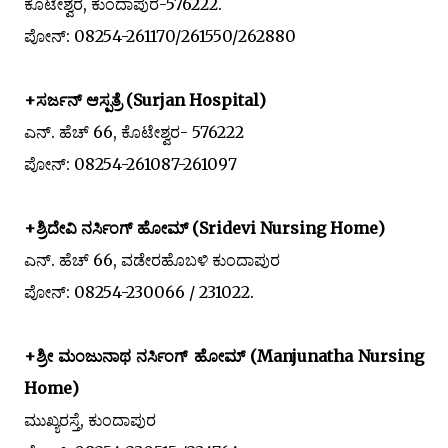
ಕೊಟೇಶ್ವರ, ಕುಂದಾಪುರ-576222.
ಪೋನ್: 08254-261170/261550/262880
+ಸರ್ಜನ್ ಆಸ್ಪತ್ರೆ (Surjan Hospital)
ಎನ್. ಹೆಚ್ 66, ಕೊಟೇಶ್ವರ- 576222
ಪೋನ್: 08254-261087-261097
+ಶ್ರಿದೇವಿ ನರ್ಸಿಂಗ್ ಹೋಮ್ (Sridevi Nursing Home)
ಎನ್. ಹೆಚ್ 66, ವಡೇರಹೊಬಳಿ ಕುಂದಾಪುರ
ಪೋನ್: 08254-230066 / 231022.
+ಶ್ರೀ ಮಂಜುನಾಥ ನರ್ಸಿಂಗ್ ಹೋಮ್ (Manjunatha Nursing
Home)
ಮುಖ್ಯರಸ್ತೆ, ಕುಂದಾಪುರ