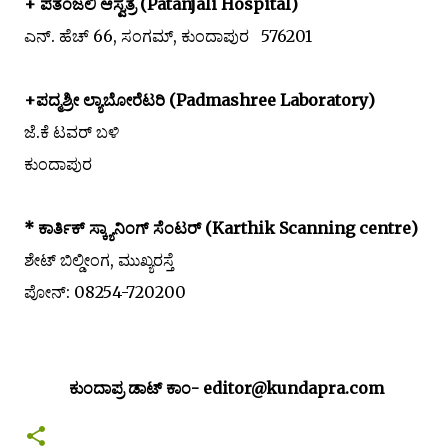
+ ಪತಂಜಲಿ ಆಸ್ವತ್ರೆ (Patanjali Hospital)
ಎನ್. ಹೆಚ್ 66, ಸಂಗಮ್, ಕುಂದಾಪುರ 576201
+ಪದ್ಮಶ್ರೀ ಲ್ಯಾಬೋರೆಟರಿ (Padmashree Laboratory)
ಜೆ.ಕೆ ಟವರ್ ಬಳಿ
ಕುಂದಾಪುರ
* ಕಾರ್ತಿಕ್ ಸ್ಕ್ಯಾನಿಂಗ್ ಸೆಂಟರ್ (Karthik Scanning centre)
ಶೇಟ್ ಬಿಲ್ಡೀಂಗ, ಮುಖ್ಯರಸ್ತೆ
ಪೋನ್: 08254-720200
ಕುಂದಾಪ್ರ ಡಾಟ್ ಕಾಂ- editor@kundapra.com