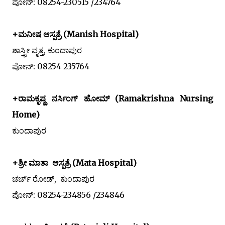
ಪೋನ್: 08254-230515 /234764
+ಮನೀಷ ಆಸ್ಪತ್ರೆ (Manish Hospital)
ಶಾಸ್ತ್ರೀ ವೃತ್ತ, ಕುಂದಾಪುರ
ಪೋನ್:
08254 235764
+ರಾಮಕೃಷ್ಣ ನರ್ಸಿಂಗ್ ಹೋಮ್ (Ramakrishna Nursing
Home)
ಕುಂದಾಪುರ
+ಶ್ರೀ ಮಾತಾ ಆಸ್ಪತ್ರೆ (Mata Hospital)
ಚರ್ಚ್ ರೋಡ್, ಕುಂದಾಪುರ
ಪೋನ್: 08254-234856 /234846