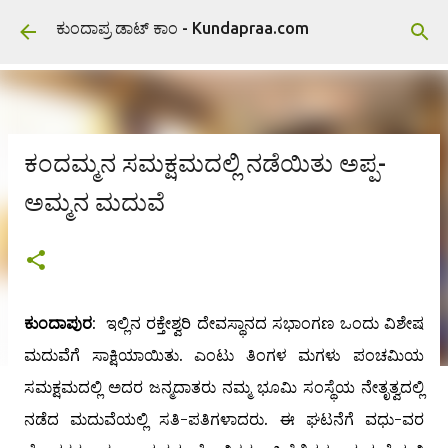
ವಿಷಯಕ್ಕೆ ಹೋಗಿ
ಕುಂದಾಪ್ರ ಡಾಟ್ ಕಾಂ - Kundapraa.com
ಕಂದಮ್ಮನ ಸಮಕ್ಷಮದಲ್ಲಿ ನಡೆಯಿತು ಅಪ್ಪ-
ಅಮ್ಮನ ಮದುವೆ
ಕುಂದಾಪುರ
: ಇಲ್ಲಿನ ರಕ್ತೇಶ್ವರಿ ದೇವಸ್ಥಾನದ ಸಭಾಂಗಣ ಒಂದು ವಿಶೇಷ
ಮದುವೆಗೆ ಸಾಕ್ಷಿಯಾಯಿತು. ಎಂಟು ತಿಂಗಳ ಮಗಳು ಪಂಚಮಿಯ
ಸಮಕ್ಷಮದಲ್ಲಿ ಅದರ ಜನ್ಮದಾತರು ನಮ್ಮ ಭೂಮಿ ಸಂಸ್ಥೆಯ ನೇತೃತ್ವದಲ್ಲಿ
ನಡೆದ ಮದುವೆಯಲ್ಲಿ ಸತಿ-ಪತಿಗಳಾದರು. ಈ ಘಟನೆಗೆ ವಧು-ವರ