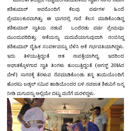
ಶಶಿಕುಮಾರ್ ಅವರೊಂದಿಗೆ ಕೆಲವು ವರ್ಷಗಳ ಹಿಂದೆ
ಪ್ರೇಮಾಂಕುರವಾಗಿತ್ತು. ಈ ಭಾಗದಲ್ಲಿ ಗಾರೆ ಕೆಲಸ ಮಾಡಿಕೊಂಡಿದ್ದ
ಶಶಿಕುಮಾರ್ ಸ್ವಾತಿಯ ನಡುವೆ ಒಂದೆರಡು ವರ್ಷ ಪ್ರೇಮವೂ
ಮುಂದುವರಿದಿತ್ತು. ಆಕೆಯನ್ನು ಮದುವೆಯಾಗುವುದಾಗಿ ನಂಬಿಸಿದ್ದ
ಶಶಿಕುಮಾರ್ ದೈಹಿಕ ಸಂಪರ್ಕವನ್ನೂ ಬೆಳೆಸಿ ಆಕೆ ಗರ್ಭವತಿಯಾಗಿದ್ದಳು.
ಇದು ತಿಳಿಯುತ್ತಿದ್ದಂತೆ ಆತ ನಾಪತ್ತೆಯಾಗಿದ್ದ. ಇದರಿಂದ
ಆಘಾತಕ್ಕೊಳಗಾದ ಸ್ವಾತಿ ತಿಂಗಳು ತುಂಬುತ್ತಿದ್ದಂತೆ (ಅಗಸ್ಟ್ 2014ರ
ವೇಳೆ) ಸಾಗರಕ್ಕೆ ತೆರಳುವ ನೆಪಮಾಡಿಕೊಂಡು ತನ್ನ ತಾಯಿಯೊಂದಿಗೆ
ಹೊರಟು ಜಡ್ಕಲ್ ಸಮಿಪ ಹಾಡಿಯೊಂದರ ಬಳಿ ನವಜಾತ ಶಿಶುವಿಗೆ ಜನ್ಮ
ನೀಡಿ ಮಗುವನ್ನು ಅಲ್ಲಿಯೇ ಬಿಟ್ಟು ಮನೆಗೆ ಮರಳಿದ್ದಳು.