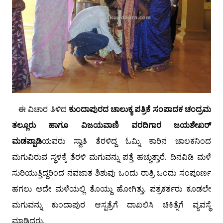
ಈ ವಿಚಾರ ತಿಳಿದ
ಕುಂದಾಪುರದ
ಚಾಲುಕ್ಯ ಪತ್ರಿಕೆ ಸಂಪಾದಕ ಚಂದ್ರಮ
ತಲ್ಲೂರು ಹಾಗೂ ವಿಜಯವಾಣಿ ವರದಿಗಾರ ಜಯಶೇಖರ್
ಮಡಪ್ಪಾಡಿ
ಯವರು ಸ್ವಾತಿ ತೆರಳಿದ್ದ ಓಮ್ನಿ ಕಾರಿನ ಚಾಲಕನಿಂದ
ಮಗುವಿರುವ ಸ್ಥಳಕ್ಕೆ ತೆರಳಿ ಮಗುವನ್ನು ಪತ್ತೆ ಹಚ್ಚುತ್ತಾರೆ. ದಿನವಿಡಿ ಮಳೆ
ಸುರಿಯುತ್ತಿದ್ದರಿಂದ ನವಜಾತ ಶಿಶುವು ಒಂದು ರಾತ್ರಿ ಒಂದು ಸಂಪೂರ್ಣ
ಹಗಲು ಅದೇ ಮಳೆಯಲ್ಲಿ ತೊಯ್ದು ಹೋಗಿತ್ತು. ಪತ್ರಕರ್ತರು ಕೂಡಲೇ
ಮಗುವನ್ನು ಕುಂದಾಪುರ ಆಸ್ಪತ್ರೆಗೆ ದಾಖಲಿಸಿ ಚಿಕಿತ್ಸೆಗೆ ವ್ಯವಸ್ಥೆ
ಮಾಡಿದರು.