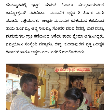
ದೇವಸ್ಥಾನದಲ್ಲಿ ಇಬ್ಬರ ಮದುವೆ ಹಿಂದೂ ಸಂಪ್ರದಾಯದಂತೆ
ಶಾಸ್ತ್ರೋಕ್ತವಾಗಿ ನಡೆಯಿತು. ಮದುವೆಗೆ ಇಬ್ಬರ 8 ತಿಂಗಳ ಮಗು
ಪಂಚಮಿ ಸಾಕ್ಷಿಯಾದಳು. ಅಲ್ಲದೇ ಮದುಮಗ ಶಶಿಕುಮಾರ ಕಡೆಯಿಂದ
ತಾಯಿ ತುಂಗಮ್ಮ, ಅಜ್ಜಿ ನೀಲಮ್ಮ, ಸೋದರ ಮಾವ ಶಿವಪ್ಪ, ಬಾವ ನಂದಿ,
ಮದುಮಗಳು ಸ್ವಾತಿ ಕಡೆಯಿಂದ ಆಕೆಯ ತಾಯಿ ಪ್ರೇಮಾ ಆಗಮಿಸಿದ್ದರು.
ನಮ್ಮಭೂಮಿ ಸಂಸ್ಥೆಯ ಪದ್ಮಾವತಿ, ರತ್ನಾ ಕುಂದಾಪುರದ ವೃತ್ತ ನಿರೀಕ್ಷಕ
ದಿವಾಕರ್ ಹಾಗೂ ಆಪ್ತರು ವಧು-ವರರಿಗೆ ಶುಭಕೋರಿದರು.