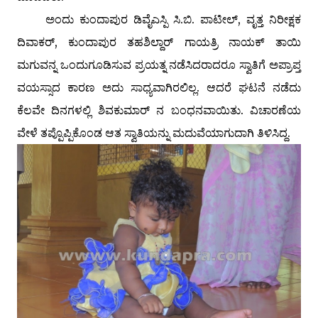
ಅಂದು ಕುಂದಾಪುರ ಡಿವೈ‌ಎಸ್ಪಿ ಸಿ.ಬಿ. ಪಾಟೀಲ್, ವೃತ್ತ ನಿರೀಕ್ಷಕ
ದಿವಾಕರ್, ಕುಂದಾಪುರ ತಹಶಿಲ್ದಾರ್ ಗಾಯತ್ರಿ ನಾಯಕ್ ತಾಯಿ
ಮಗುವನ್ನ ಒಂದುಗೂಡಿಸುವ ಪ್ರಯತ್ನ ನಡೆಸಿದರಾದರೂ ಸ್ವಾತಿಗೆ ಅಪ್ರಾಪ್ತ
ವಯಸ್ಸಾದ ಕಾರಣ ಅದು ಸಾಧ್ಯವಾಗಿರಲಿಲ್ಲ. ಆದರೆ ಘಟನೆ ನಡೆದು
ಕೆಲವೇ ದಿನಗಳಲ್ಲಿ ಶಿವಕುಮಾರ್ ನ ಬಂಧನವಾಯಿತು. ವಿಚಾರಣೆಯ
ವೇಳೆ ತಪ್ಪೊಪ್ಪಿಕೊಂಡ ಆತ ಸ್ವಾತಿಯನ್ನು ಮದುವೆಯಾಗುದಾಗಿ ತಿಳಿಸಿದ್ದ.