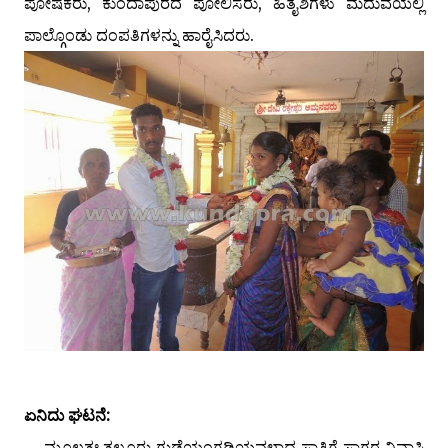
ಪೋಷಕರು, ಕುಂದಾಪುರದ ಪೋಲಿಸರು, ಹಿತೈಶಿಗಳು ಮದುವೆಯಲ್ಲಿ
ಪಾಲ್ಗೊಂಡು ದಂಪತಿಗಳನ್ನು ಹಾರೈಸಿದರು.
ಏನಿದು ಘಟನೆ:
ಮೂಲತಃ ತಲ್ಲೂರು ಗುಡ್ಡೆಯಂಗಡಿಯವಳಾದ ಸ್ವಾತಿಗೆ ಸಾಗರ ನಿವಾಸಿ