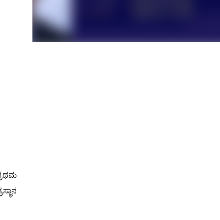
ಪ್ರಥಮ
ಸ್ಥಾನ