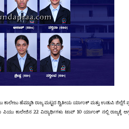
ಕಾಲೇಜು ಹೆಮ್ಮಾಡಿ ರಾಜ್ಯ ಮಟ್ಟದ ದ್ವಿತೀಯ ರ್ಯಾಂಕ್ ಮತ್ತು ಉಡುಪಿ ಜಿಲ್ಲೆಗೆ 
ು ಕಾಲೇಜಿನ 22 ವಿದ್ಯಾರ್ಥಿಗಳು ಟಾಪ್ 10 ರ್ಯಾಂಕ್ ನಲ್ಲಿ ರಾಜ್ಯಕ್ಕೆ ಅಗ್ರ