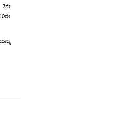
ು 7ನೇ
 10ನೇ
ಯನ್ನು