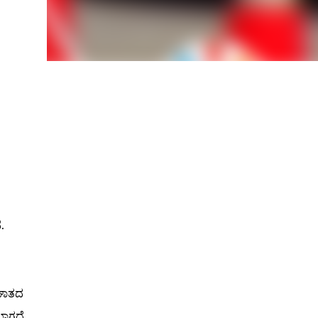
.
ಪಘಾತದ
ಯಾಗದೆ