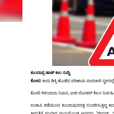
ಕುಂದಾಪ್ರ ಡಾಟ್ ಕಾಂ ಸುದ್ದಿ.
ಕೋಟ:
ಕಾರು ಡಿಕ್ಕಿ ಹೊಡೆದ ಪರಿಣಾಮ ಪಾದಚಾರಿ ಸ್ಥಳ
ಕೋಟಿ ಗಿಳಿಯಾರು ನಿವಾಸಿ, ಲಾರಿ ಲೋಡರ್ ಕೆಲಸ ನಿರ್ವಹಿಸುತ್
ಉಡುಪಿ ಕಡೆಯಿಂದ ಕುಂದಾಪುರದತ್ತ ಸಂಚರಿಸುತ್ತಿದ್ದ ಕಾರು
ತೀವ್ರತೆಗೆ ಗಂಭೀರ ಗಾಯಗೊಂಡ ಅವರನ್ನು 'ಜೀವನ್ ಮಿತ್ರ ಆ