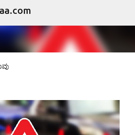
raa.com
ವಿಷಯಕ್ಕೆ ಹೋಗಿ
ಾವು