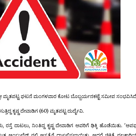
ದಲ್ಲೇ ಮೃತಪಟ್ಟ ಘಟನೆ ಮಂಗಳವಾರ ಕೋಟ ಬೊಬ್ಬರ್ಯನಕಟ್ಟೆ ಸಮೀಪ ಸಂಭವಿಸಿದೆ
ತಿದ್ದ ಕೃಷ್ಣ ದೇವಾಡಿಗ (60) ಮೃತಪಟ್ಟ ದುರ್ದೈವಿ.
, ರಸ್ತೆ ದಾಟಲು, ನಿಂತಿದ್ದ ಕೃಷ್ಣ ದೇವಾಡಿಗ ಅವರಿಗೆ ಢಿಕ್ಕಿ ಹೊಡೆಯಿತು. 'ಅ
್ಯಂಬುಲೆನ್ಸ್ ನಲ್ಲಿ ಆಸ್ಪತ್ರೆಗೆ ದಾಖಲಿಸಲಾಯಿತು. ಆದರೆ ಚಿಕಿತ್ಸೆ ಫಲಕಾರಿ