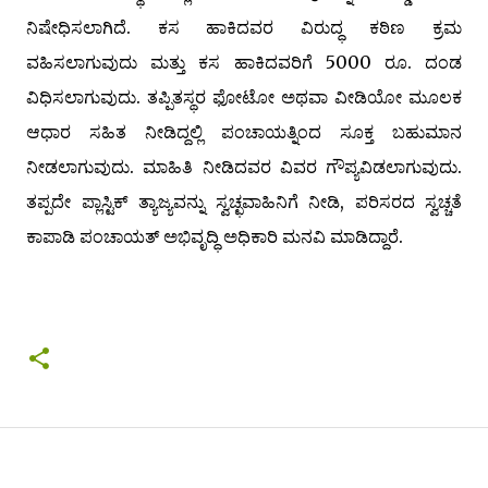
ನಿಷೇಧಿಸಲಾಗಿದೆ. ಕಸ ಹಾಕಿದವರ ವಿರುದ್ಧ ಕಠಿಣ ಕ್ರಮ
ವಹಿಸಲಾಗುವುದು ಮತ್ತು ಕಸ ಹಾಕಿದವರಿಗೆ 5000 ರೂ. ದಂಡ
ವಿಧಿಸಲಾಗುವುದು. ತಪ್ಪಿತಸ್ಥರ ಫೋಟೋ ಅಥವಾ ವೀಡಿಯೋ ಮೂಲಕ
ಆಧಾರ ಸಹಿತ ನೀಡಿದ್ದಲ್ಲಿ ಪಂಚಾಯತ್ನಿಂದ ಸೂಕ್ತ ಬಹುಮಾನ
ನೀಡಲಾಗುವುದು. ಮಾಹಿತಿ ನೀಡಿದವರ ವಿವರ ಗೌಪ್ಯವಿಡಲಾಗುವುದು.
ತಪ್ಪದೇ ಪ್ಲಾಸ್ಟಿಕ್ ತ್ಯಾಜ್ಯವನ್ನು ಸ್ವಚ್ಛವಾಹಿನಿಗೆ ನೀಡಿ, ಪರಿಸರದ ಸ್ವಚ್ಚತೆ
ಕಾಪಾಡಿ ಪಂಚಾಯತ್ ಅಭಿವೃದ್ಧಿ ಅಧಿಕಾರಿ ಮನವಿ ಮಾಡಿದ್ದಾರೆ.