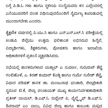
ಬಗ್ಗೆ ಪಿ.ಡಿ.ಓ ಗಳು ಹಾಗೂ ಸ್ಥಳೀಯ ಸಂಸ್ಥೆಯವರು ಕಸ ಎಲ್ಲೆಂದರಲ್ಲಿ
ಎಸೆಯುವವರಿಗೆ ದಂಡ ವಿಧಿಸುವುದರೊಂದಿಗೆ ನೈರ್ಮಲ್ಯ ಕಾಪಾಡುವಲ್ಲಿ
ಮುಂದಾಗಬೇಕು ಎಂದರು.
ಶೈಕ್ಷಣಿಕ ವರ್ಷದಲ್ಲಿ ಪಿ.ಯು.ಸಿ ಹಾಗೂ ಎಸ್.ಎಸ್.ಎಲ್.ಸಿ ಪರೀಕ್ಷೆಯಲ್ಲಿ
ಉಡುಪಿ ಜಿಲ್ಲೆಯು ಉತ್ತಮ ಫಲಿತಾಂಶ ಲಭಿಸಿರುವ ಹಿನ್ನೆಲೆ,
ವಿದ್ಯಾರ್ಥಿಗಳು, ಶಿಕ್ಷಕರುಗಳು, ಪೋಷಕರು ಹಾಗೂ ಇಲಾಖೆಯ
ಅಧಿಕಾರಿಗಳಿಗೆ ಪ್ರಶಂಸೆ ವ್ಯಕ್ತಪಡಿಸಿದರು.
ಸಭೆಯಲ್ಲಿ ಶಾಸಕರುಗಳಾದ ಯಶ್ಪಾಲ್ ಎ ಸುವರ್ಣ, ಗುರುರಾಜ್ ಶೆಟ್ಟಿ
ಗಂಟಿಹೊಳೆ, ಎ. ಕಿರಣ್ ಕುಮಾರ್ ಕೊಡ್ಗಿ ಹಾಗೂ ಗುರ್ಮೆ ಸುರೇಶ್ ಶೆಟ್ಟಿ,
ವಿಧಾನ ಪರಿಷತ್ ಶಾಸಕ ಡಾ. ಮಂಜುನಾಥ ಭಂಡಾರಿ, ಜಿಲ್ಲಾಧಿಕಾರಿ
ಸ್ವರೂಪ ಟಿ.ಕೆ, ಜಿಲ್ಲಾ ಪಂಚಾಯತ್ ಮುಖ್ಯ ಕಾರ್ಯನಿರ್ವಹಣಾಧಿಕಾರಿ
ಪ್ರತೀಕ್ ಬಾಯಲ್, ಡಿ.ಎಫ್.ಓ ರುಥ್ರೇನ್ ಪಿ, ವೈಲ್ಡ್ಲೈಫ್ ಡಿ.ಎಫ್.ಓ
ಶಿವರಾಮ್ ಎಂ ಬಾಬು, ವಿವಿಧ ಜಿಲ್ಲಾ ಹಾಗೂ ತಾಲೂಕು ಮಟ್ಟದ