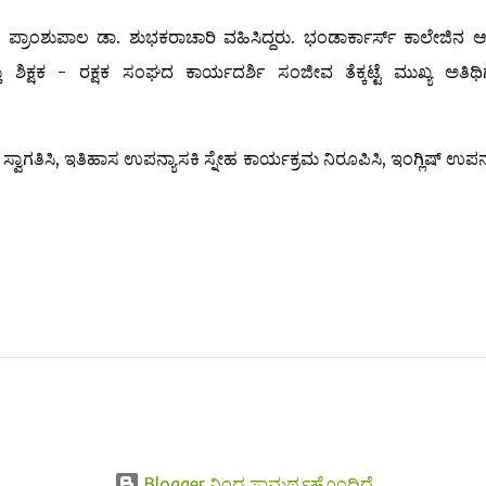
ನ ಪ್ರಾಂಶುಪಾಲ ಡಾ. ಶುಭಕರಾಚಾರಿ ವಹಿಸಿದ್ದರು. ಭಂಡಾರ್ಕಾರ್ಸ್ ಕಾಲೇಜಿನ 
ಿಕ್ಷಕ - ರಕ್ಷಕ ಸಂಘದ ಕಾರ್ಯದರ್ಶಿ ಸಂಜೀವ ತೆಕ್ಕಟ್ಟೆ ಮುಖ್ಯ ಅತಿಥಿ
ಸ್ವಾಗತಿಸಿ, ಇತಿಹಾಸ ಉಪನ್ಯಾಸಕಿ ಸ್ನೇಹ ಕಾರ್ಯಕ್ರಮ ನಿರೂಪಿಸಿ, ಇಂಗ್ಲಿಷ್ ಉಪನ
Blogger ನಿಂದ ಸಾಮರ್ಥ್ಯಹೊಂದಿದೆ