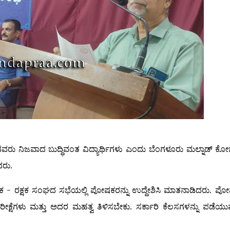
ರುವವರು ನಿಜವಾದ ಬುದ್ಧಿವಂತ ವಿದ್ಯಾರ್ಥಿಗಳು ಎಂದು ಬೆಂಗಳೂರು ಮಲ್ನಾಡ್ ಕೋ
ದರು.
ಿಕ್ಷಕ - ರಕ್ಷಕ ಸಂಘದ ಸಭೆಯಲ್ಲಿ ಪೋಷಕರನ್ನು ಉದ್ದೇಶಿಸಿ ಮಾತನಾಡಿದರು. ಪ
ಪರೀಕ್ಷೆಗಳು ಮತ್ತು ಅದರ ಮಹತ್ವ ತಿಳಿಸಬೇಕು. ಸರ್ಕಾರಿ ಕೆಲಸಗಳನ್ನು ಪಡೆಯುವು