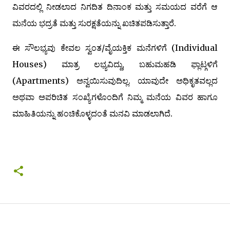
ವಿವರದಲ್ಲಿ ನೀಡಲಾದ ನಿಗದಿತ ದಿನಾಂಕ ಮತ್ತು ಸಮಯದ ವರೆಗೆ ಆ
ಮನೆಯ ಭದ್ರತೆ ಮತ್ತು ಸುರಕ್ಷತೆಯನ್ನು ಖಚಿತಪಡಿಸುತ್ತಾರೆ.
ಈ ಸೌಲಭ್ಯವು ಕೇವಲ ಸ್ವಂತ/ವೈಯಕ್ತಿಕ ಮನೆಗಳಿಗೆ (Individual
Houses) ಮಾತ್ರ ಲಭ್ಯವಿದ್ದು, ಬಹುಮಹಡಿ ಫ್ಲಾಟ್ಗಳಿಗೆ
(Apartments) ಅನ್ವಯಿಸುವುದಿಲ್ಲ. ಯಾವುದೇ ಅಧಿಕೃತವಲ್ಲದ
ಅಥವಾ ಅಪರಿಚಿತ ಸಂಖ್ಯೆಗಳೊಂದಿಗೆ ನಿಮ್ಮ ಮನೆಯ ವಿವರ ಹಾಗೂ
ಮಾಹಿತಿಯನ್ನು ಹಂಚಿಕೊಳ್ಳದಂತೆ ಮನವಿ ಮಾಡಲಾಗಿದೆ.