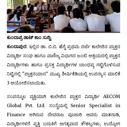
ಕುಂದಾಪ್ರ ಡಾಟ್‌ ಕಾಂ ಸುದ್ದಿ.
ಕುಂದಾಪುರ:
ಇಲ್ಲಿನ ಡಾ. ಬಿ.ಬಿ. ಹೆಗ್ಡೆ ಪ್ರಥಮ ದರ್ಜೆ ಕಾಲೇಜಿನ ಪ್ರಾಕ್ತನ
ವಿದ್ಯಾರ್ಥಿ ಸಂಘ ಹಾಗೂ ವಾಣಿಜ್ಯ ವಿಭಾಗದ ಜಂಟಿ ಆಶ್ರಯದಲ್ಲಿ ಪ್ರಾಕ್ತನ
ವಿದ್ಯಾರ್ಥಿಗಳು ಹಾಗೂ ಪ್ರಸಕ್ತ ವಿದ್ಯಾರ್ಥಿಗಳ ಬಾಂಧವ್ಯ ಗಟ್ಟಿಗೊಳಿಸುವ
ನಿಟ್ಟಿನಲ್ಲಿ "ಪ್ರಾಕ್ತನಯಾನ" ಮುಖ್ಯ ಶೀರ್ಷಿಕೆಡಿಯಲ್ಲಿ ಉಪನ್ಯಾಸ ಮಾಲಿಕೆ
3 ಆಯೋಜಿಸಲಾಯಿತು.
ಸಂಪನ್ಮೂಲ ವ್ಯಕ್ತಿಯಾಗಿ ಕಾಲೇಜಿನ ಪ್ರಾಕ್ತನ ವಿದ್ಯಾರ್ಥಿ AECOM
Global Pvt. Ltd. ಸಂಸ್ಥೆಯಲ್ಲಿ Senior Specialist in
Finance ಆಗಿರುವ ದೇವರಾಜ ಪೂಜಾರಿ ಅವರು ಮಾತನಾಡಿ,
ವಿದ್ಯಾರ್ಥಿಗಳಿಗೆ ವೃತ್ತಿ ಬದುಕಿಗೆ ಅಗತ್ಯವಾದ ಕೌಶಲ್ಯಗಳು, ಉದ್ಯೋಗ