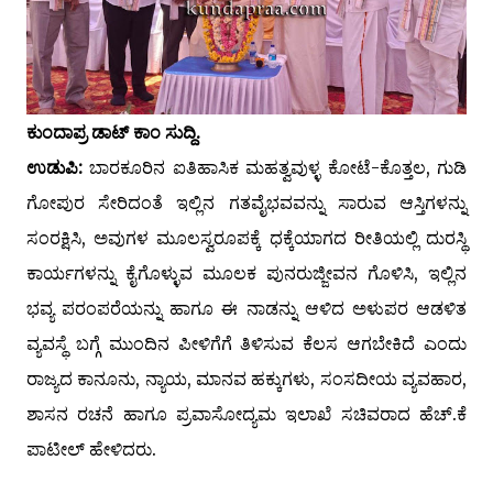
ಕುಂದಾಪ್ರ ಡಾಟ್‌ ಕಾಂ ಸುದ್ದಿ.
ಉಡುಪಿ:
ಬಾರಕೂರಿನ ಐತಿಹಾಸಿಕ ಮಹತ್ವವುಳ್ಳ ಕೋಟೆ-ಕೊತ್ತಲ, ಗುಡಿ
ಗೋಪುರ ಸೇರಿದಂತೆ ಇಲ್ಲಿನ ಗತವೈಭವವನ್ನು ಸಾರುವ ಆಸ್ತಿಗಳನ್ನು
ಸಂರಕ್ಷಿಸಿ, ಅವುಗಳ ಮೂಲಸ್ವರೂಪಕ್ಕೆ ಧಕ್ಕೆಯಾಗದ ರೀತಿಯಲ್ಲಿ ದುರಸ್ಥಿ
ಕಾರ್ಯಗಳನ್ನು ಕೈಗೊಳ್ಳುವ ಮೂಲಕ ಪುನರುಜ್ಜೀವನ ಗೊಳಿಸಿ, ಇಲ್ಲಿನ
ಭವ್ಯ ಪರಂಪರೆಯನ್ನು ಹಾಗೂ ಈ ನಾಡನ್ನು ಆಳಿದ ಅಳುಪರ ಆಡಳಿತ
ವ್ಯವಸ್ಥೆ ಬಗ್ಗೆ ಮುಂದಿನ ಪೀಳಿಗೆಗೆ ತಿಳಿಸುವ ಕೆಲಸ ಆಗಬೇಕಿದೆ ಎಂದು
ರಾಜ್ಯದ ಕಾನೂನು, ನ್ಯಾಯ, ಮಾನವ ಹಕ್ಕುಗಳು, ಸಂಸದೀಯ ವ್ಯವಹಾರ,
ಶಾಸನ ರಚನೆ ಹಾಗೂ ಪ್ರವಾಸೋದ್ಯಮ ಇಲಾಖೆ ಸಚಿವರಾದ ಹೆಚ್.ಕೆ
ಪಾಟೀಲ್ ಹೇಳಿದರು.