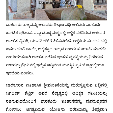
ಬಾರ್ಕೂರು ರಾಜ್ಯವನ್ನು ಅಳುಪರು ಧೀರ್ಘಾವಧಿ ಆಳಿದರು ಎಂಬುದೇ
ಜಾಗತಿಕ ಇತಿಹಾಸ. ಇಷ್ಟು ದೊಡ್ಡ ಮಟ್ಟದಲ್ಲಿ ಆಳ್ವಿಕೆ ನಡೆಸಿರುವ ಅಳುಪರ
ಆಡಳಿತ ವೈಖರಿ, ಯುವಪೀಳಿಗೆಗೆ ತಿಳಿಸಬೇಕಿದೆ. ಆಳ್ವಿಕೆಯ ಸಂದರ್ಭದಲ್ಲಿ
ಜನರು ದಂಗೆ ಏಳದೇ, ಅಕ್ಕಪಕ್ಕದ ರಾಜ್ಯದ ರಾಜರು ಹೋರಾಟ ಮಾಡದೇ
ಶಾಂತಿಯುತವಾಗಿ ಆಡಳಿತ ನಡೆಸಿದ ಇಂತಹ ವ್ಯವಸ್ಥೆಯನ್ನು ನೀಡಿರುವ
ರಾಜರನ್ನು ನೆನಪಿನಲ್ಲಿ ಇಟ್ಟುಕೊಳ್ಳುವಂತ ಮನಸ್ಥಿತಿ ಪ್ರತಿಯೊಬ್ಬರಲ್ಲಿಯೂ
ಇರಬೇಕು ಎಂದರು.
ಬಾರಕೂರಿನ ಐತಿಹಾಸಿಕ ಶ್ರೀಮಂತಿಕೆಯನ್ನು ಮರುಸೃಷ್ಠಿಸುವ ನಿಟ್ಟಿನಲ್ಲಿ
ಜಗದೀಶ್ ಶೆಟ್ಟರ್ ಅವರ ನೇತೃತ್ವದಲ್ಲಿ ಅಧಿಕೃತ ಸಮಿತಿಯನ್ನು
ರಚಿಸುವುದರೊಂದಿಗೆ ಬಾರಕೂರು ಇತಿಹಾಸವನ್ನು ಪುನರುಜ್ಜೀವನ
ಗೊಳಿಸಲು ಅಗತ್ಯವಿರುವ ಯೋಜನಾ ವರದಿಯನ್ನು ಶೀಘ್ರವಾಗಿ