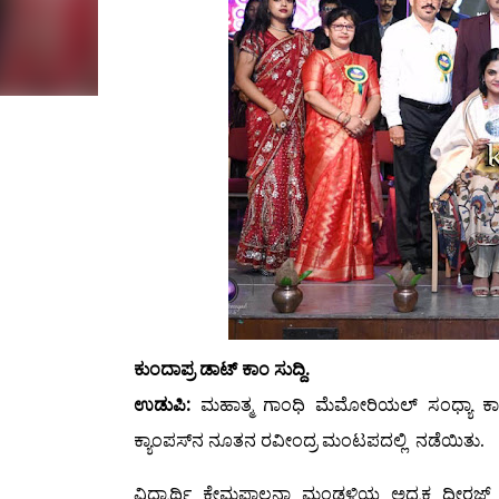
ಕುಂದಾಪ್ರ ಡಾಟ್ ಕಾಂ ಸುದ್ದಿ.
ಉಡುಪಿ:
ಮಹಾತ್ಮ ಗಾಂಧಿ ಮೆಮೋರಿಯಲ್ ಸಂಧ್ಯಾ ಕಾಲೇ
ಕ್ಯಾಂಪಸ್‌ನ ನೂತನ ರವೀಂದ್ರ ಮಂಟಪದಲ್ಲಿ ನಡೆಯಿತು.
ವಿದ್ಯಾರ್ಥಿ ಕ್ಷೇಮಪಾಲನಾ ಮಂಡಳಿಯ ಅಧ್ಯಕ್ಷ ಧೀರಜ್