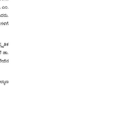
. ಎಂ.
ಿದರು.
ಿಗಳಿಗೆ
ಕೃತಿಕ
ೆ ಡಾ.
ಲೇಜಿನ
ಲ್ಯಾಣ