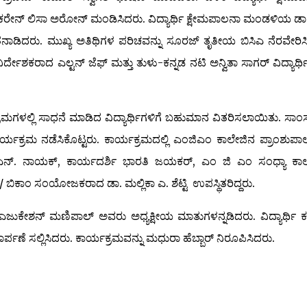
ಕರೇನ್ ಲಿಸಾ ಅರೋನ್ ಮಂಡಿಸಿದರು. ವಿದ್ಯಾರ್ಥಿ ಕ್ಷೇಮಪಾಲನಾ ಮಂಡಳಿಯ ಡಾ
ಾತನಾಡಿದರು. ಮುಖ್ಯ ಅತಿಥಿಗಳ ಪರಿಚವನ್ನು ಸೂರಜ್ ತೃತೀಯ ಬಿಸಿಎ ನೆರವೇರಿಸ
ರ್ದೇಶಕರಾದ ಎಲ್ಟನ್ ಜೆಫ್ ಮತ್ತು ತುಳು-ಕನ್ನಡ ನಟಿ ಅನ್ವಿತಾ ಸಾಗರ್ ವಿದ್ಯಾರ್ಥ
್ರಮಗಳಲ್ಲಿ ಸಾಧನೆ ಮಾಡಿದ ವಿದ್ಯಾರ್ಥಿಗಳಿಗೆ ಬಹುಮಾನ ವಿತರಿಸಲಾಯಿತು. ಸಾಂಸ್
ಯಕ್ರಮ ನಡೆಸಿಕೊಟ್ಟರು. ಕಾರ್ಯಕ್ರಮದಲ್ಲಿ ಎಂಜಿಎಂ ಕಾಲೇಜಿನ ಪ್ರಾಂಶುಪಾಲ
ಂ.ಎನ್. ನಾಯಕ್, ಕಾರ್ಯದರ್ಶಿ ಭಾರತಿ ಜಯಕರ್, ಎಂ ಜಿ ಎಂ ಸಂಧ್ಯಾ ಕಾ
ಬಿಕಾಂ ಸಂಯೋಜಕರಾದ ಡಾ. ಮಲ್ಲಿಕಾ ಎ. ಶೆಟ್ಟಿ ಉಪಸ್ಥಿತರಿದ್ದರು.
ಜುಕೇಶನ್ ಮಣಿಪಾಲ್ ಅವರು ಅಧ್ಯಕ್ಷೀಯ ಮಾತುಗಳನ್ನಡಿದರು. ವಿದ್ಯಾರ್ಥಿ ಕ
್ಪಣೆ ಸಲ್ಲಿಸಿದರು. ಕಾರ್ಯಕ್ರಮವನ್ನು ಮಧುರಾ ಹೆಬ್ಬಾರ್ ನಿರೂಪಿಸಿದರು.