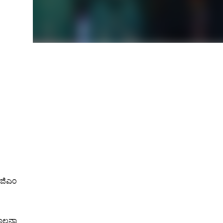
ಂಜಿಎಂ
ಪಾಲನಾ