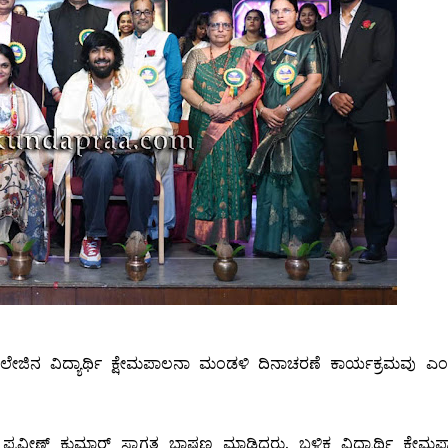
ಜಿನ ವಿದ್ಯಾರ್ಥಿ ಕ್ಷೇಮಪಾಲನಾ ಮಂಡಳಿ ದಿನಾಚರಣೆ ಕಾರ್ಯಕ್ರಮವು ಎ
 ಪ್ರವೀಣ್ ಕುಮಾರ್ ಸ್ವಾಗತ ಭಾಷಣ ಮಾಡಿದರು. ಬಳಿಕ ವಿದ್ಯಾರ್ಥಿ ಕ್ಷೇಮ