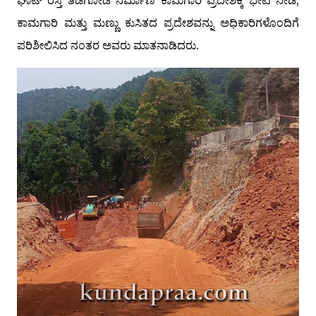
ಘಾಟ್ ರಸ್ತೆ ತಡೆಗೋಡೆ ನಿರ್ಮಾಣ ಕಾಮಗಾರಿ ಪ್ರದೇಶಕ್ಕೆ ಭೇಟಿ ನೀಡಿ,
ಕಾಮಗಾರಿ ಮತ್ತು ಮಣ್ಣು ಕುಸಿತದ ಪ್ರದೇಶವನ್ನು ಅಧಿಕಾರಿಗಳೊಂದಿಗೆ
ಪರಿಶೀಲಿಸಿದ ನಂತರ ಅವರು ಮಾತನಾಡಿದರು.