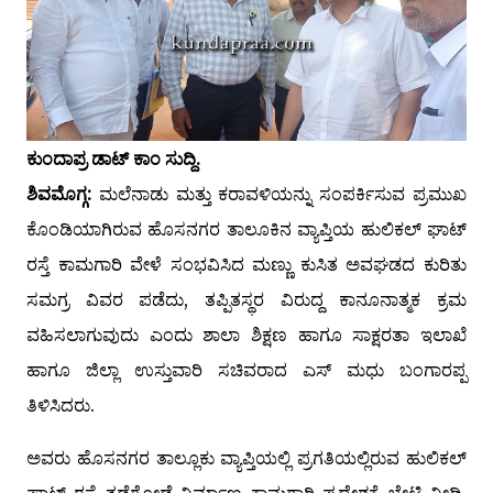
ಕುಂದಾಪ್ರ ಡಾಟ್ ಕಾಂ ಸುದ್ದಿ.
ಶಿವಮೊಗ್ಗ:
ಮಲೆನಾಡು ಮತ್ತು ಕರಾವಳಿಯನ್ನು ಸಂಪರ್ಕಿಸುವ ಪ್ರಮುಖ
ಕೊಂಡಿಯಾಗಿರುವ ಹೊಸನಗರ ತಾಲೂಕಿನ ವ್ಯಾಪ್ತಿಯ ಹುಲಿಕಲ್ ಘಾಟ್
ರಸ್ತೆ ಕಾಮಗಾರಿ ವೇಳೆ ಸಂಭವಿಸಿದ ಮಣ್ಣು ಕುಸಿತ ಅವಘಡದ ಕುರಿತು
ಸಮಗ್ರ ವಿವರ ಪಡೆದು, ತಪ್ಪಿತಸ್ಥರ ವಿರುದ್ದ ಕಾನೂನಾತ್ಮಕ ಕ್ರಮ
ವಹಿಸಲಾಗುವುದು ಎಂದು ಶಾಲಾ ಶಿಕ್ಷಣ ಹಾಗೂ ಸಾಕ್ಷರತಾ ಇಲಾಖೆ
ಹಾಗೂ ಜಿಲ್ಲಾ ಉಸ್ತುವಾರಿ ಸಚಿವರಾದ ಎಸ್ ಮಧು ಬಂಗಾರಪ್ಪ
ತಿಳಿಸಿದರು.
ಅವರು ಹೊಸನಗರ ತಾಲ್ಲೂಕು ವ್ಯಾಪ್ತಿಯಲ್ಲಿ ಪ್ರಗತಿಯಲ್ಲಿರುವ ಹುಲಿಕಲ್