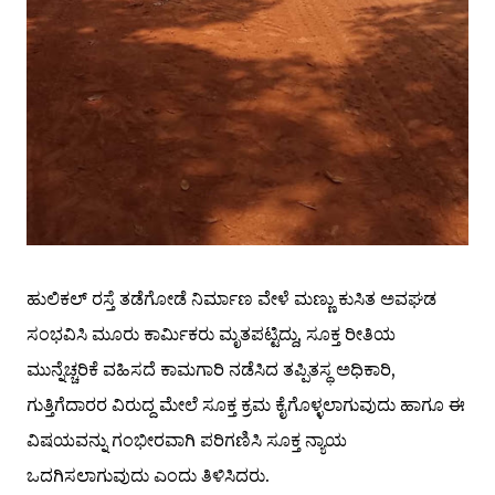
ಹುಲಿಕಲ್ ರಸ್ತೆ ತಡೆಗೋಡೆ ನಿರ್ಮಾಣ ವೇಳೆ ಮಣ್ಣು ಕುಸಿತ ಅವಘಡ
ಸಂಭವಿಸಿ ಮೂರು ಕಾರ್ಮಿಕರು ಮೃತಪಟ್ಟಿದ್ದು, ಸೂಕ್ತ ರೀತಿಯ
ಮುನ್ನೆಚ್ಚರಿಕೆ ವಹಿಸದೆ ಕಾಮಗಾರಿ ನಡೆಸಿದ ತಪ್ಪಿತಸ್ಥ ಅಧಿಕಾರಿ,
ಗುತ್ತಿಗೆದಾರರ ವಿರುದ್ದ ಮೇಲೆ ಸೂಕ್ತ ಕ್ರಮ ಕೈಗೊಳ್ಳಲಾಗುವುದು ಹಾಗೂ ಈ
ವಿಷಯವನ್ನು ಗಂಭೀರವಾಗಿ ಪರಿಗಣಿಸಿ ಸೂಕ್ತ ನ್ಯಾಯ
ಒದಗಿಸಲಾಗುವುದು ಎಂದು ತಿಳಿಸಿದರು.