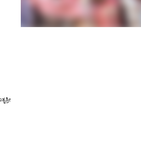
ೃಶ್ರೀ