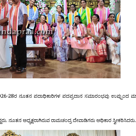
026-28ರ ನೂತನ ಪದಾಧಿಕಾರಿಗಳ ಪದಪ್ರದಾನ ಸಮಾರಂಭವು ಉಪ್ಪುಂದ ಮಾತ
ದ್ದರು. ನೂತನ ಅಧ್ಯಕ್ಷರಾಗಿರುವ ರಾಮಚಂದ್ರ ದೇವಾಡಿಗರು ಅಧಿಕಾರ ಸ್ವೀಕರಿಸಿದರು.