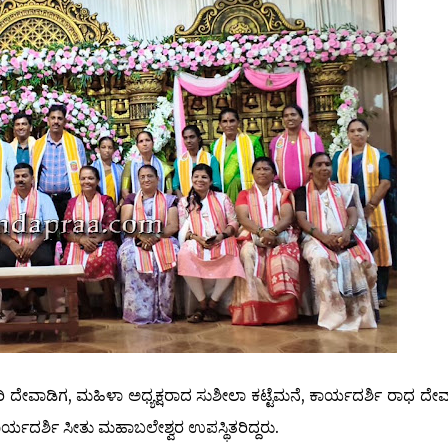
ಿ ದೇವಾಡಿಗ, ಮಹಿಳಾ ಅಧ್ಯಕ್ಷರಾದ ಸುಶೀಲಾ ಕಟ್ಟೆಮನೆ, ಕಾರ್ಯದರ್ಶಿ ರಾಧ ದೇವ
್ಯದರ್ಶಿ ಸೀತು ಮಹಾಬಲೇಶ್ವರ ಉಪಸ್ಥಿತರಿದ್ದರು.