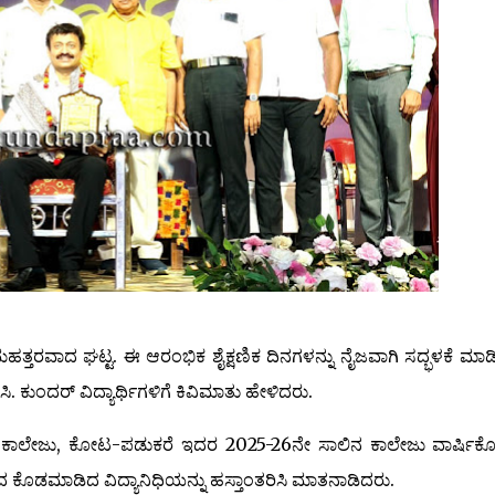
 ಮಹತ್ತರವಾದ ಘಟ್ಟ. ಈ ಆರಂಭಿಕ ಶೈಕ್ಷಣಿಕ ದಿನಗಳನ್ನು ನೈಜವಾಗಿ ಸದ್ಭಳಕೆ ಮಾಡಿಕ
 ಕುಂದರ್ ವಿದ್ಯಾರ್ಥಿಗಳಿಗೆ ಕಿವಿಮಾತು ಹೇಳಿದರು.
ಜೆ ಕಾಲೇಜು, ಕೋಟ-ಪಡುಕರೆ ಇದರ 2025-26ನೇ ಸಾಲಿನ ಕಾಲೇಜು ವಾರ್ಷಿಕ
ಕೊಡಮಾಡಿದ ವಿದ್ಯಾನಿಧಿಯನ್ನು ಹಸ್ತಾಂತರಿಸಿ ಮಾತನಾಡಿದರು.