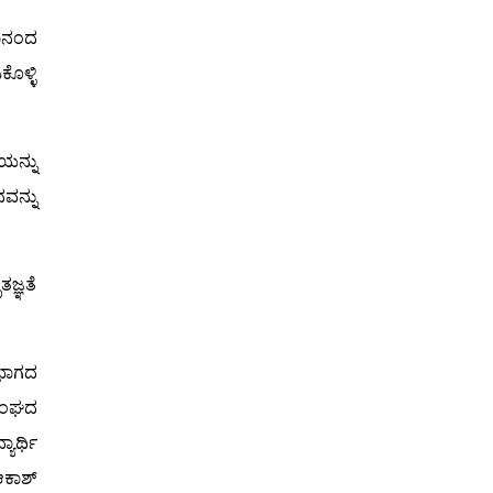
ತಾನಂದ
ಕೊಳ್ಳಿ
ಯನ್ನು
ವನ್ನು
ಜ್ಞತೆ
ಿಭಾಗದ
 ಸಂಘದ
ಾರ್ಥಿ
ಆಕಾಶ್