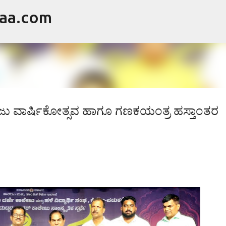
raa.com
ವಿಷಯಕ್ಕೆ ಹೋಗಿ
ೇಜು ವಾರ್ಷಿಕೋತ್ಸವ ಹಾಗೂ ಗಣಕಯಂತ್ರ ಹಸ್ತಾಂತರ