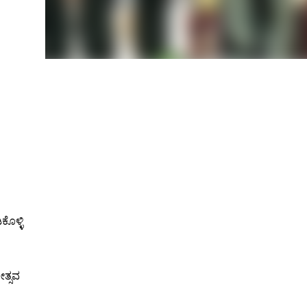
ೊಳ್ಳಿ
ೋತ್ಸವ