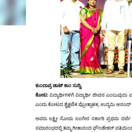
ಕುಂದಾಪ್ರ ಡಾಟ್ ಕಾಂ ಸುದ್ದಿ.
ಕೋಟ:
ವಿದ್ಯಾರ್ಥಿಗಳಿಗೆ ವಿದ್ಯಾರ್ಥಿ ಜೀವನ ಎಂಬುವುದು
ಎಂದು ಕೋಟದ ಶೈಕ್ಷಣಿಕ ಪ್ರೋತ್ಸಾಹಕ, ಉದ್ಯಮಿ ಆನಂದ್ ಸಿ.
ಅವರು ಲಕ್ಷ್ಮೀ ಸೋಮ ಬಂಗೇರ ಸರ್ಕಾರಿ ಪ್ರಥಮ ದರ್
ಸಮಾರಂಭದಲ್ಲಿ ತಮ್ಮ ಗೀತಾನಂದ ಫೌಂಡೇಶನ್ ವತಿಯಿಂದ 