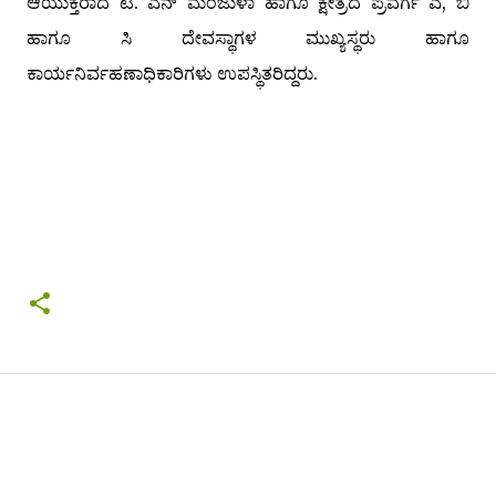
ಆಯುಕ್ತರಾದ ಟಿ. ಎನ್ ಮಂಜುಳಾ ಹಾಗೂ ಕ್ಷೇತ್ರದ ಪ್ರವರ್ಗ ಎ, ಬಿ
ಹಾಗೂ ಸಿ ದೇವಸ್ಥಾಗಳ ಮುಖ್ಯಸ್ಥರು ಹಾಗೂ
ಕಾರ್ಯನಿರ್ವಹಣಾಧಿಕಾರಿಗಳು ಉಪಸ್ಥಿತರಿದ್ದರು.