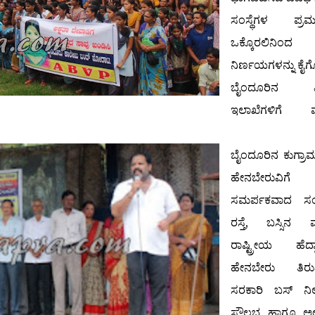
ಸಂಸ್ಥೆಗಳ ಪ್ರಮ
ಒಕ್ಕೊರಲಿನಿಂದ
ನಿರ್ಣಯಗಳನ್ನು ಕೈ
ಬೈಂದೂರಿನ ವ
ಇಲಾಖೆಗಳಿಗೆ 
ಬೈಂದೂರಿನ ಕುಗ್ರ
ಹೇನಬೇರುವಿಗೆ
ಸಮರ್ಪಕವಾದ ಸಂ
ರಸ್ತೆ, ಬಸ್ಸಿನ ವ್ಯ
ರಾಷ್ಟ್ರೀಯ ಹೆದ್
ಹೇನಬೇರು ತಿರುವಿ
ಸರಕಾರಿ ಬಸ್ ನಿಲ
ಸೌಲಭ್ಯ ಹಾಗೂ ಅಲ