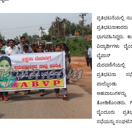
ಪ್ರತಿಭಟನೆಯಲ್ಲಿ ನ
ಪ್ರತಿಭಟನಾಕಾರರು
ಭಾಗವಹಿಸಿದ್ದರು. ಕ
ವಿದ್ಯಾರ್ಥಿಗಳು ಬೈ
ಬೈಪಾಸ್ ನ
ಮೆರವಣಿಗೆಯಲ್ಲಿ 
ಪ್ರತಿಭಟನಾ ಸಭೆಯ
ಪಾಲ್ಗೊಂಡು 
ಅಹವಾಲುಗಳನ್ನು
ತೋಡಿಕೊಂಡರು. ಗಿ
ಬೈಂದೂರು ಪ್ರತಿ
ಸಭೆಯನ್ನು ಸಂಘಟಿಸಿದ