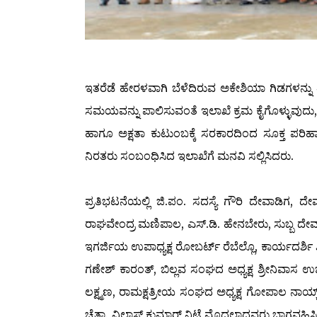
ಇತರೆಡೆ ಹೇರಳವಾಗಿ ಬೆಳೆದಿರುವ ಅಕೇಶಿಯಾ ಗಿಡಗಳನ್ನ
ಸಮಯವನ್ನು ಪಾಲಿಸುವಂತೆ ಇಲಾಖೆ ಕ್ರಮ ಕೈಗೊಳ್ಳುವುದು, 
ಹಾಗೂ ಅಕ್ಷತಾ ಕುಟುಂಬಕ್ಕೆ ಸರಕಾರದಿಂದ ಸೂಕ್ತ ಪರಿಹಾರ
ನಿರತರು ಸಂಬಂಧಿಸಿದ ಇಲಾಖೆಗೆ ಮನವಿ ಸಲ್ಲಿಸಿದರು.
ಪ್ರತಿಭಟನೆಯಲ್ಲಿ ಜಿ.ಪಂ. ಸದಸ್ಯೆ ಗೌರಿ ದೇವಾಡಿ
ರಾಘವೇಂದ್ರ ಮಣಿಪಾಲ, ಎಸ್.ಡಿ. ಹೇನಬೇರು, ಸುಬ್ಬ ದೇವ
ಇಗರ್ಜಿಯ ಉಪಾಧ್ಯಕ್ಷ ರೋಬರ್ಟ್ ರೆಬೆಲ್ಲೊ, ಕಾರ್ಯದರ್ಶಿ
ಗಣೇಶ್ ಕಾರಂತ್, ಬಿಲ್ಲವ ಸಂಘದ ಅಧ್ಯಕ್ಷ ಶ್ರೀನಿವಾಸ ಉ
ಲಕ್ಷ್ಮಣ, ರಾಮಕ್ಷತ್ರೀಯ ಸಂಘದ ಅಧ್ಯಕ್ಷ ಗೋಪಾಲ ನಾಯ್
ಚೈತ್ರಾ, ವಿಲಾಸ್ ಕುಮಾರ್ ನಿಟ್ಟೆ ಮೊದಲಾದವರು ಭಾಗವಹಿಸಿದ