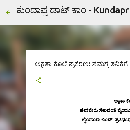
ಕುಂದಾಪ್ರ ಡಾಟ್ ಕಾಂ - Kundap
ಅಕ್ಷತಾ ಕೊಲೆ ಪ್ರಕರಣ: ಸಮಗ್ರ ತನಿಕೆಗೆ
ಅಕ್ಷತಾ 
ಹೇನಬೇರು ಸೇರಿದಂತೆ ಬೈಂದೂ
ಬೈಂದೂರು ಬಂದ್, ಪ್ರತಿಭಟನ