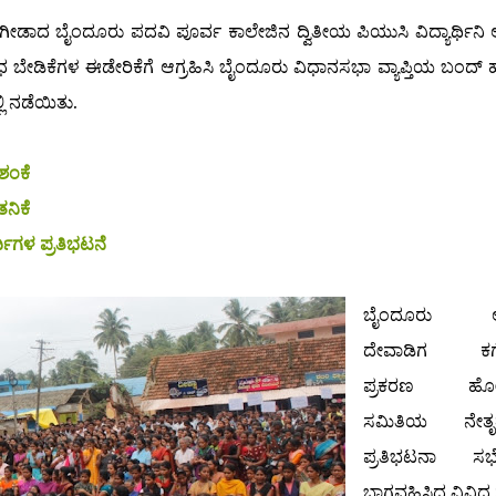
್ಯೇಗೀಡಾದ ಬೈಂದೂರು ಪದವಿ ಪೂರ್ವ ಕಾಲೇಜಿನ ದ್ವಿತೀಯ ಪಿಯುಸಿ ವಿದ್ಯಾರ್ಥಿನಿ ಅ
ಿಧ ಬೇಡಿಕೆಗಳ ಈಡೇರಿಕೆಗೆ ಆಗ್ರಹಿಸಿ ಬೈಂದೂರು ವಿಧಾನಸಭಾ ವ್ಯಾಪ್ತಿಯ ಬಂದ್
ಿ ನಡೆಯಿತು.
ಶಂಕೆ
ತನಿಕೆ
ಥಿಗಳ ಪ್ರತಿಭಟನೆ
ಬೈಂದೂರು ಅಕ
ದೇವಾಡಿಗ ಕಗ್
ಪ್ರಕರಣ ಹೋ
ಸಮಿತಿಯ ನೇತೃತ್ವ
ಪ್ರತಿಭಟನಾ ಸಭೆಯ
ಭಾಗವಹಿಸಿದ ವಿವಿ