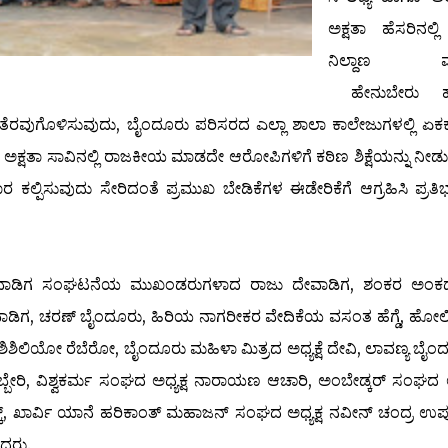
ಅಕ್ಷತಾ ಹೆಸರಿನಲ್ಲ
ನಿಲ್ದಾಣ ವ್ಯವಸ
ಹೇನುಬೇರು ಹ
ು ತೆರವುಗೊಳಿಸುವುದು, ಬೈಂದೂರು ಪರಿಸರದ ಎಲ್ಲಾ ಶಾಲಾ ಕಾಲೇಜುಗಳಲ್ಲಿ ಏ
ಅಕ್ಷತಾ ಸಾವಿನಲ್ಲಿ ರಾಜಕೀಯ ಮಾಡದೇ ಆರೋಪಿಗಳಿಗೆ ಕಠಿಣ ಶಿಕ್ಷೆಯನ್ನು ನೀಡ
 ಕಲ್ಪಿಸುವುದು ಸೇರಿದಂತೆ ಪ್ರಮುಖ ಬೇಡಿಕೆಗಳ ಈಡೇರಿಕೆಗೆ ಆಗ್ರಹಿಸಿ ಪ್ರತ
ಗ, ದೇವಾಡಿಗ ಸಂಘಟನೆಯ ಮುಖಂಡರುಗಳಾದ ರಾಜು ದೇವಾಡಿಗ, ಶಂಕರ ಅಂಕದಕ
ಾಡಿಗ, ಚರಣ್ ಬೈಂದೂರು, ಹಿರಿಯ ನಾಗರೀಕರ ವೇದಿಕೆಯ ವಸಂತ ಹೆಗ್ಡೆ, ಹೋಲಿಕ
 ಶಿಶಿಲಿಯೋ ರೆಬೆರೋ, ಬೈಂದೂರು ಮಹಿಳಾ ಮಿತ್ರದ ಅಧ್ಯಕ್ಷೆ ದೇವಿ, ಲಾವಣ್ಯ ಬೈಂ
ಬ್ಬೇರಿ, ವಿಶ್ವಕರ್ಮ ಸಂಘದ ಅಧ್ಯಕ್ಷ ನಾರಾಯಣ ಆಚಾರಿ, ಅಂಬೇಡ್ಕರ್ ಸಂಘದ ಅಧ
ಕ್, ಖಾರ್ವಿ ಯಾನೆ ಹರಿಕಾಂತ್ ಮಹಾಜನ್ ಸಂಘದ ಅಧ್ಯಕ್ಷ ನವೀನ್ ಚಂದ್ರ ಉಪ್
್ದರು.