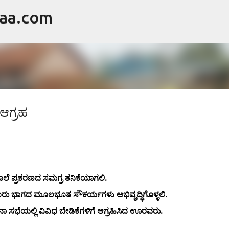
raa.com
ವಿಷಯಕ್ಕೆ ಹೋಗಿ
 ಆಗ್ರಹ
ಕೊಲೆ ಪ್ರಕರಣದ ಸಮಗ್ರ ತನಿಕೆಯಾಗಲಿ.
ರು ಭಾಗದ ಮೂಲಭೂತ ಸೌಕರ್ಯಗಳು ಅಭಿವೃದ್ಧಿಗೊಳ್ಳಲಿ.
ಾ ಸಭೆಯಲ್ಲಿ ವಿವಿಧ ಬೇಡಿಕೆಗಳಿಗೆ ಆಗ್ರಹಿಸಿದ ಊರವರು.