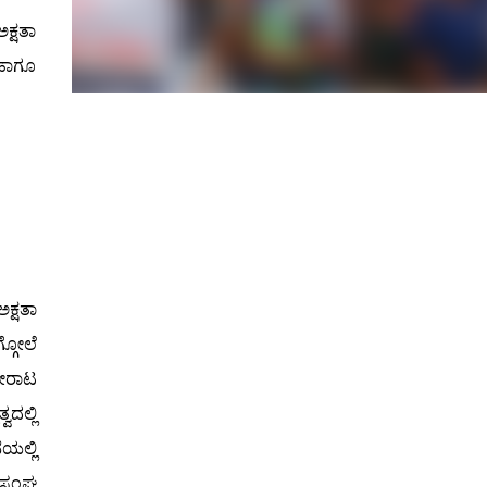
ಕ್ಷತಾ
 ಹಾಗೂ
್ಷತಾ
ಗೋಲೆ
ರಾಟ
ದಲ್ಲಿ
ಲ್ಲಿ
ಧ ಸಂಘ